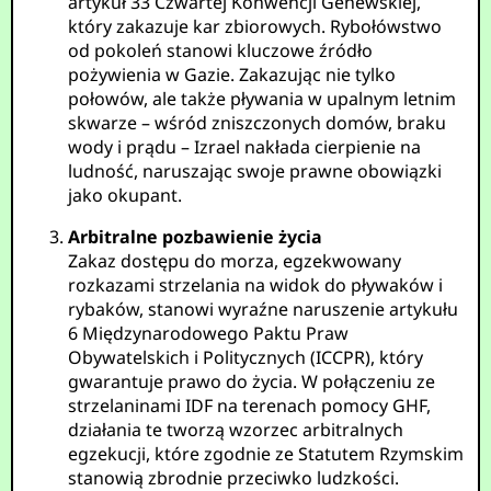
artykuł 33 Czwartej Konwencji Genewskiej,
który zakazuje kar zbiorowych. Rybołówstwo
od pokoleń stanowi kluczowe źródło
pożywienia w Gazie. Zakazując nie tylko
połowów, ale także pływania w upalnym letnim
skwarze – wśród zniszczonych domów, braku
wody i prądu – Izrael nakłada cierpienie na
ludność, naruszając swoje prawne obowiązki
jako okupant.
Arbitralne pozbawienie życia
Zakaz dostępu do morza, egzekwowany
rozkazami strzelania na widok do pływaków i
rybaków, stanowi wyraźne naruszenie artykułu
6 Międzynarodowego Paktu Praw
Obywatelskich i Politycznych (ICCPR), który
gwarantuje prawo do życia. W połączeniu ze
strzelaninami IDF na terenach pomocy GHF,
działania te tworzą wzorzec arbitralnych
egzekucji, które zgodnie ze Statutem Rzymskim
stanowią zbrodnie przeciwko ludzkości.