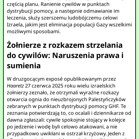
częścią planu. Ranienie cywilów w punktach
dystrybucji pomocy, a następnie odmawianie im
leczenia, służy szerszemu ludobójczemu celowi
Izraela, jakim jest eliminacja populacji Gazy wszelkimi
możliwymi sposobami.
Żołnierze z rozkazem strzelania
do cywilów: Naruszenia prawa i
sumienia
W druzgocącym exposé opublikowanym przez
Haaretz
27 czerwca 2025 roku wielu izraelskich
żołnierzy zeznało, że otrzymali wyraźne rozkazy
otwarcia ognia do nieuzbrojonych Palestyńczyków
zebranych w punktach dystrybucji pomocy GHF. Te
zeznania potwierdzają to, co ocalali i dziennikarze od
dawna zgłaszali: cywile spokojnie stojący w kolejce
po jedzenie i wodę byli celowo atakowani, a nie
przypadkowo uwikłani w ostrzał krzyżowy. Jeden z