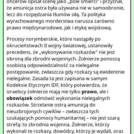
oficerów opisał scenę jako „pole śmierci” i przyznał,
że amunicja ostra była używana nie w samoobronie,
lecz do rozpędzania tłumów siłą. Ta polityka
wyrachowanego morderstwa narusza zarówno
prawo międzynarodowe, jak i etykę wojskową.
Procesy norymberskie, które nastąpiły po
okrucieństwach II wojny światowej, ustanowiły
precedens, że „wykonywanie rozkazów” nie jest
obroną dla zbrodni wojennych. Żołnierze ponoszą
osobistą odpowiedzialność za nielegalne
postępowanie, zwłaszcza gdy rozkazy są ewidentnie
nielegalne. Zasada ta jest zapisana w samym
Kodeksie Etycznym IDF, który potwierdza, że
izraelscy żołnierze mają nie tylko
prawo
, ale i
obowiązek
odmówić wykonania nielegalnych
rozkazów. Strzelanie ostrą amunicją do
nieuzbrojonych cywilów – zwłaszcza tych
szukających pomocy humanitarnej – nie jest szarą
strefą: to zbrodnia wojenna. Żołnierze, którzy
wykonali te rozkazy, dowódcy, którzy je wydali, oraz