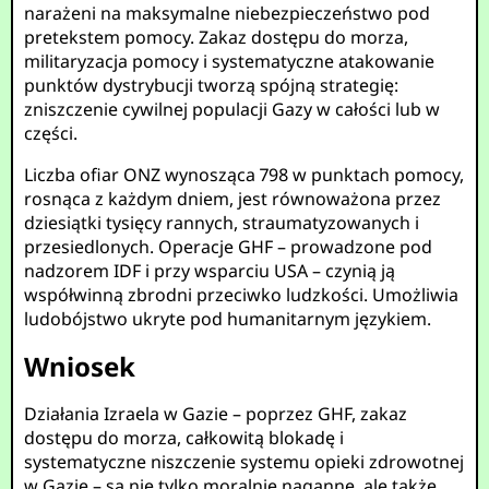
narażeni na maksymalne niebezpieczeństwo pod
pretekstem pomocy. Zakaz dostępu do morza,
militaryzacja pomocy i systematyczne atakowanie
punktów dystrybucji tworzą spójną strategię:
zniszczenie cywilnej populacji Gazy w całości lub w
części.
Liczba ofiar ONZ wynosząca 798 w punktach pomocy,
rosnąca z każdym dniem, jest równoważona przez
dziesiątki tysięcy rannych, straumatyzowanych i
przesiedlonych. Operacje GHF – prowadzone pod
nadzorem IDF i przy wsparciu USA – czynią ją
współwinną zbrodni przeciwko ludzkości. Umożliwia
ludobójstwo ukryte pod humanitarnym językiem.
Wniosek
Działania Izraela w Gazie – poprzez GHF, zakaz
dostępu do morza, całkowitą blokadę i
systematyczne niszczenie systemu opieki zdrowotnej
w Gazie – są nie tylko moralnie naganne, ale także