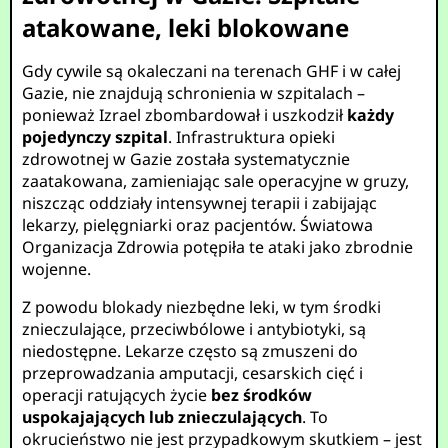
atakowane, leki blokowane
Gdy cywile są okaleczani na terenach GHF i w całej
Gazie, nie znajdują schronienia w szpitalach –
ponieważ Izrael zbombardował i uszkodził
każdy
pojedynczy szpital
. Infrastruktura opieki
zdrowotnej w Gazie została systematycznie
zaatakowana, zamieniając sale operacyjne w gruzy,
niszcząc oddziały intensywnej terapii i zabijając
lekarzy, pielęgniarki oraz pacjentów. Światowa
Organizacja Zdrowia potępiła te ataki jako zbrodnie
wojenne.
Z powodu blokady niezbędne leki, w tym środki
znieczulające, przeciwbólowe i antybiotyki, są
niedostępne. Lekarze często są zmuszeni do
przeprowadzania amputacji, cesarskich cięć i
operacji ratujących życie
bez środków
uspokajających lub znieczulających
. To
okrucieństwo nie jest przypadkowym skutkiem – jest