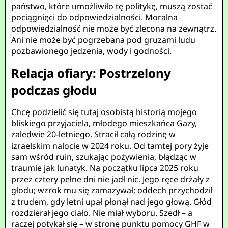
państwo, które umożliwiło tę politykę, muszą zostać
pociągnięci do odpowiedzialności. Moralna
odpowiedzialność nie może być zlecona na zewnątrz.
Ani nie może być pogrzebana pod gruzami ludu
pozbawionego jedzenia, wody i godności.
Relacja ofiary: Postrzelony
podczas głodu
Chcę podzielić się tutaj osobistą historią mojego
bliskiego przyjaciela, młodego mieszkańca Gazy,
zaledwie 20-letniego. Stracił całą rodzinę w
izraelskim nalocie w 2024 roku. Od tamtej pory żyje
sam wśród ruin, szukając pożywienia, błądząc w
traumie jak lunatyk. Na początku lipca 2025 roku
przez cztery pełne dni nie jadł nic. Jego ręce drżały z
głodu; wzrok mu się zamazywał; oddech przychodził
z trudem, gdy letni upał płonął nad jego głową. Głód
rozdzierał jego ciało. Nie miał wyboru. Szedł – a
raczej potykał się – w stronę punktu pomocy GHF w