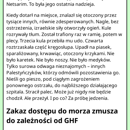
Netsarim. To była jego ostatnia nadzieja.
Kiedy dotarł na miejsce, znalazł się otoczony przez
tysiące innych, równie zdesperowanych. Nagle, bez
ostrzeżenia, izraelskie siły otworzyły ogień. Kule
rozrywały tłum. Został trafiony raz w ramię, potem w
plecy. Trzecia kula przebiła mu udo. Czwarta
roztrzaskała część kręgosłupa. Upadł na piasek,
sparaliżowany, krwawiąc, otoczony krzykami. Nie
było karetek. Nie było noszy. Nie było medyków.
Tylko surowa odwaga nieznajomych – innych
Palestyńczyków, którzy odmówili pozostawienia go.
Nieśli go pieszo, pod ciągłym zagrożeniem
ponownego ostrzału, do najbliższego działającego
szpitala. Stracił palec. Może już nigdy nie będzie
chodził. Ale przeżył. I po co? Za próbę jedzenia.
Zakaz dostępu do morza zmusza
do zależności od GHF