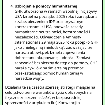
Uzbrojenie pomocy humanitarnej
GHF, utworzona w ramach wspólnej inicjatywy
USA-Izrael na początku 2025 roku i zarządzana
z zabezpieczeniem IDF oraz prywatnymi
kontraktorami z USA, podważa zasady
humanitarne neutralności, bezstronności i
niezależności. Oświadczenie Amnesty
International z 29 maja 2025 roku potępiło GHF
jako „nielegalną i nieludzką”, zauważając, że
narusza obowiązek Izraela zapewnienia
dobrostanu okupowanej ludności. Zamiast
zapewniać bezpieczny dostęp do pomocy, GHF
naraża cywilów na śmiertelną przemoc,
przekształcając pomoc humanitarną w
narzędzie wojny.
Działania te są częścią szerszej strategii mającej na
celu „stworzenie warunków życia obliczonych na
fizyczne zniszczenie
l
u
d
u
“, w bezpośredniej
sprzeczności z artykułem II(c) Konwencji o