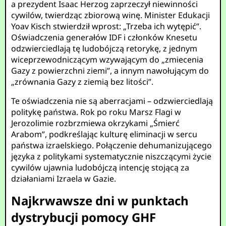
a prezydent Isaac Herzog zaprzeczył niewinności
cywilów, twierdząc zbiorową winę. Minister Edukacji
Yoav Kisch stwierdził wprost: „Trzeba ich wytępić”.
Oświadczenia generałów IDF i członków Knesetu
odzwierciedlają tę ludobójczą retorykę, z jednym
wiceprzewodniczącym wzywającym do „zmiecenia
Gazy z powierzchni ziemi”, a innym nawołującym do
„zrównania Gazy z ziemią bez litości”.
Te oświadczenia nie są aberracjami – odzwierciedlają
politykę państwa. Rok po roku Marsz Flagi w
Jerozolimie rozbrzmiewa okrzykami „Śmierć
Arabom”, podkreślając kulturę eliminacji w sercu
państwa izraelskiego. Połączenie dehumanizującego
języka z politykami systematycznie niszczącymi życie
cywilów ujawnia ludobójczą intencję stojącą za
działaniami Izraela w Gazie.
Najkrwawsze dni w punktach
dystrybucji pomocy GHF