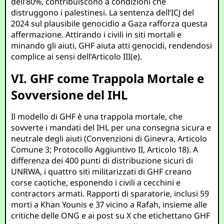
dell’80%, contribuiscono a condizioni che
distruggono i palestinesi. La sentenza dell’ICJ del
2024 sul plausibile genocidio a Gaza rafforza questa
affermazione. Attirando i civili in siti mortali e
minando gli aiuti, GHF aiuta atti genocidi, rendendosi
complice ai sensi dell’Articolo III(e).
VI. GHF come Trappola Mortale e
Sovversione del IHL
Il modello di GHF è una trappola mortale, che
sovverte i mandati del IHL per una consegna sicura e
neutrale degli aiuti (Convenzioni di Ginevra, Articolo
Comune 3; Protocollo Aggiuntivo II, Articolo 18). A
differenza dei 400 punti di distribuzione sicuri di
UNRWA, i quattro siti militarizzati di GHF creano
corse caotiche, esponendo i civili a cecchini e
contractors armati. Rapporti di sparatorie, inclusi 59
morti a Khan Younis e 37 vicino a Rafah, insieme alle
critiche delle ONG e ai post su X che etichettano GHF