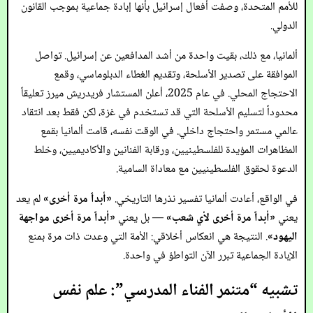
للأمم المتحدة، وصفت أفعال إسرائيل بأنها إبادة جماعية بموجب القانون
الدولي.
ألمانيا، مع ذلك، بقيت واحدة من أشد المدافعين عن إسرائيل. تواصل
الموافقة على تصدير الأسلحة، وتقديم الغطاء الدبلوماسي، وقمع
الاحتجاج المحلي. في عام 2025، أعلن المستشار فريدريش ميرز تعليقاً
محدوداً لتسليم الأسلحة التي قد تستخدم في غزة، لكن فقط بعد انتقاد
عالمي مستمر واحتجاج داخلي. في الوقت نفسه، قامت ألمانيا بقمع
المظاهرات المؤيدة للفلسطينيين، ورقابة الفنانين والأكاديميين، وخلط
الدعوة لحقوق الفلسطينيين مع معاداة السامية.
في الواقع، أعادت ألمانيا تفسير نذرها التاريخي.
«أبداً مرة أخرى»
لم يعد
يعني
«أبداً مرة أخرى لأي شعب»
— بل يعني
«أبداً مرة أخرى مواجهة
اليهود»
. النتيجة هي انعكاس أخلاقي: الأمة التي وعدت ذات مرة بمنع
الإبادة الجماعية تبرر الآن التواطؤ في واحدة.
تشبيه “متنمر الفناء المدرسي”: علم نفس