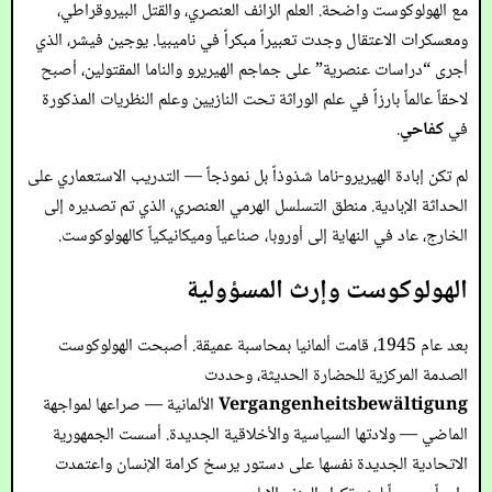
مع الهولوكوست واضحة. العلم الزائف العنصري، والقتل البيروقراطي،
ومعسكرات الاعتقال وجدت تعبيراً مبكراً في ناميبيا. يوجين فيشر، الذي
أجرى “دراسات عنصرية” على جماجم الهيريرو والناما المقتولين، أصبح
لاحقاً عالماً بارزاً في علم الوراثة تحت النازيين وعلم النظريات المذكورة
في
كفاحي
.
لم تكن إبادة الهيريرو-ناما شذوذاً بل نموذجاً — التدريب الاستعماري على
الحداثة الإبادية. منطق التسلسل الهرمي العنصري، الذي تم تصديره إلى
الخارج، عاد في النهاية إلى أوروبا، صناعياً وميكانيكياً كالهولوكوست.
الهولوكوست وإرث المسؤولية
بعد عام 1945، قامت ألمانيا بمحاسبة عميقة. أصبحت الهولوكوست
الصدمة المركزية للحضارة الحديثة، وحددت
Vergangenheitsbewältigung
الألمانية — صراعها لمواجهة
الماضي — ولادتها السياسية والأخلاقية الجديدة. أسست الجمهورية
الاتحادية الجديدة نفسها على دستور يرسخ كرامة الإنسان واعتمدت