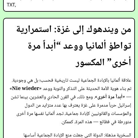
TXT
,
من ويندهوك إلى غزة: استمرارية
تواطؤ ألمانيا ووعد “أبداً مرة
أخرى” المكسور
علاقة ألمانيا بالإبادة الجماعية ليست تاريخية فحسب؛ بل هي وجودية.
تم بناء هوية الأمة الحديثة على التذكر والتوبة ووعد
«Nie wieder»
—
«أبداً مرة أخرى»
. ومع ذلك، في القرن الحادي والعشرين، بينما تشن
إسرائيل حرباً مدمرة على غزة يعترف بها عدد متزايد من الدول
والمؤسسات والقانونيين كإبادة جماعية، تجد ألمانيا نفسها مرة أخرى
متورطة في فظائع — هذه المرة، كممكن.
السخرية مذهلة: الدولة التي جعلت منع الإبادة الجماعية أساسها