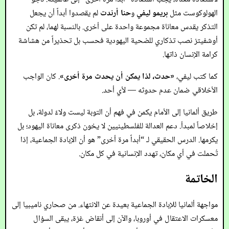
الهولوكوست مثل
بريمو ليفي
و
حنا أرندت
لم يقصدوا أبداً أن يجعل
التذكر يقدس معاناة مجموعة واحدة على أخرى. بالنسبة لهما، لم تكن
أوشفيتز نصب تذكاري للضحية اليهودية فحسب بل تحذيراً من هشاشة
كرامة الإنسان ذاتها.
كما كتب ليفي،
«حدث، لذا يمكن أن يحدث مرة أخرى»
. كان الواجب
الأخلاقي ضمان عدم حدوثه — لأي أحد.
طريق ألمانيا إلى الأمام يكمن في فهم أن التوبة ليست ولاءً لدولة، بل
إخلاصاً لمبدأ. دعم العدالة للفلسطينيين لا يخون ذكرى معاناة اليهود؛ بل
يكرمها. الدرس الحقيقي لـ “أبداً مرة أخرى” هو أن الإبادة الجماعية، إذا
تُحملت في أي مكان، تهدد الإنسانية في كل مكان.
الخاتمة
مواجهة ألمانيا للإبادة الجماعية بعيدة عن الانتهاء. من صحاري ناميبيا إلى
معسكرات الاعتقال في أوروبا، والآن إلى أنقاض غزة، يبقى السؤال