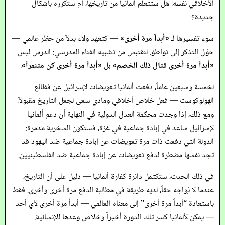
الأخلاقي نفسه: هل ستتعلم ألمانيا من تاريخها، أم ستكرره بأشكال
جديدة؟
سوء تفسيرها لـ
«أبداً مرة أخرى»
— كتعهد ولاء بدلاً من حظر عالمي —
حوّل التذكر إلى تواطؤ. لنقتبس من تشبيه الفناء المدرسي: الدرس ليس
«أبداً مرة أخرى قتال ذلك الخصم»
بل
«أبداً مرة أخرى كن متنمراً»
.
لخمسة وسبعين عاماً، دفعت ألمانيا تعويضات لإسرائيل عن فظائع
الهولوكوست — فعل خلاص أخلاقي ومادي سعى لجعل التاريخ مقبولاً.
ومع ذلك، إذا وجدت محكمة العدل الدولية في النهاية أن دعم ألمانيا
لإسرائيل ساعد في إبادة جماعية في غزة، فستكون السخرية مدمرة:
الدولة التي دفعت ذات مرة تعويضات عن إبادة جماعية ضد اليهود قد
تجد نفسها مضطرة لدفع تعويضات عن إبادة جماعية ضد الفلسطينيين.
في ذلك الحدث، ستكتمل دائرة كفارة ألمانيا — دليل على أن التاريخ،
عندما لا يُواجه حقاً، لديه طريقة في مطالبة الدفع مرة أخرى وأخرى. فقط
باستعادة “أبداً مرة أخرى” إلى معناه العالمي — أبداً مرة أخرى لأي أحد
— يمكن لألمانيا كسر تلك الدورة أخيراً وخلاص وعدها للإنسانية.