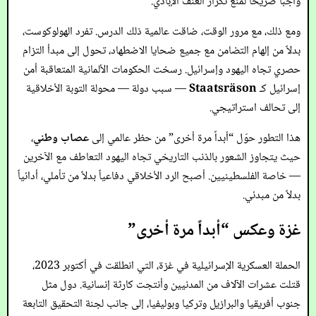
واجباً صريحاً لمنع تكرار العنف الإبادي.
ومع ذلك، مع مرور الوقت، ضاقت عالمية ذلك الدرس. تفرد الهولوكوست،
بدلاً من إلهام التضامن مع جميع ضحايا الاضطهاد، تحول إلى مبدأ التزام
حصري تجاه اليهود وإسرائيل. رسخت الحكومات الألمانية المتعاقبة أمن
إسرائيل كـ
Staatsräson
— سبب دولة — محولة التوبة الأخلاقية
إلى تحالف استراتيجي.
هذا التطور حوّل “أبداً مرة أخرى” من حظر عالمي إلى
عصاب وطني
،
حيث يتجاوز الشعور بالذنب التاريخي تجاه اليهود التعاطف مع الآخرين
— خاصة الفلسطينيين. أصبح الرد الأخلاقي دفاعياً بدلاً من تأملي، أدائياً
بدلاً من مبدئي.
غزة وعكس “أبداً مرة أخرى”
الحملة العسكرية الإسرائيلية في غزة، التي انطلقت في أكتوبر 2023،
قتلت عشرات الآلاف من المدنيين وأنتجت كارثة إنسانية. دول مثل
جنوب أفريقيا والبرازيل وتركيا وبوليفيا، إلى جانب لجنة التحقيق التابعة