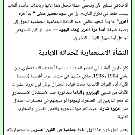
الأخلاقي تسلح الآن وتحمي حملة تحمل هذا الاتهام بالذات. مأساة ألمانيا
ليست فقط في تكرار التاريخ، بل في
سوء تفسير معنى “أبداً مرة
أخرى”
. ما بدأ كتعهد عالمي لمنع الإبادة الجماعية الجماعية تحول إلى
وصية ضيقة:
أبداً مرة أخرى إيذاء اليهود
— حتى لو كان ذلك يعني
تجاهل أو تسهيل الإيذاء للآخرين.
النشأة الاستعمارية للحداثة الإبادية
كان طريق ألمانيا إلى العصر الحديث مرصوفاً بالعنف الاستعماري. بين
عامي 1904 و1908، خلال حكمها في جنوب غرب أفريقيا (ناميبيا
الآن)، أباد القوات الألمانية تحت قيادة الجنرال لوثار فون تروثا عشرات
الآلاف من شعبي
الهيريرو والناما
بعد ثورة ضد الاستغلال الاستعماري.
تم دفع الناجين إلى الصحراء ليموتوا أو سجنهم في معسكرات اعتقال
مثل
جزيرة شارك
، حيث تعرضوا للتجويع والعمل القسري والتجارب
الطبية.
يعتبر المؤرخون هذا
أول إبادة جماعية في القرن العشرين
، واستمرارياته