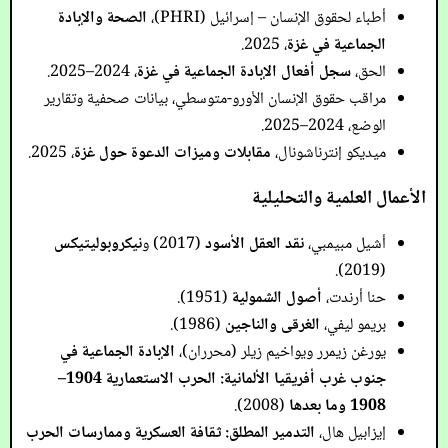
أطباء لحقوق الإنسان – إسرائيل (PHRI)،
الصحة والإبادة
الجماعية في غزة
، 2025.
الحق،
سجل أفعال الإبادة الجماعية في غزة
، 2024–2025.
مراقب حقوق الإنسان الأورو-متوسطي، بيانات صحفية وتقارير
الوضع، 2024–2025.
ميديكو إنترناشونال،
مقابلات وميزات الدعوة حول غزة
، 2025.
الأعمال العلمية والتحليلية
أشيل مبيمبي،
نقد العقل الأسود
(2017) و
نيكروبوليتيكس
(2019).
حنا أرندت،
أصول الشمولية
(1951).
بريمو ليفي،
الغرقى والناجين
(1986).
يورغن زيمرر ويواخيم زيلر (محرران)،
الإبادة الجماعية في
جنوب غرب أفريقيا الألمانية: الحرب الاستعمارية 1904–
1908 وما بعدها
(2008).
إيزابيل هال،
التدمير المطلق: ثقافة العسكرية وممارسات الحرب