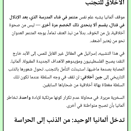
الأخلاق للتجنب
موقف ألمانيا يشبه علم نفس
متنمر في فناء المدرسة الذي، بعد الإذلال
في قتال، يقسم ألا يتحدى ذلك الخصم مرة أخرى
— ليس من صحوة
أخلاقية، بل من الخوف. بدلاً من نبذ العنف تماماً، يوجه المتنمر العدوان
نحو من يُعتبر أضعف.
في هذا التشبيه، إسرائيل هي المقاتل غير القابل للمس، إلى الأبد خارج
النقد؛ يصبح الفلسطينيون ومؤيدوهم الأهداف الجديدة المقبولة. ألمانيا،
المصابة بصدمة ماضيها، استبدلت التأمل بالتجنب. تحول شعورها بالذنب
التاريخي إلى
جبن أخلاقي
: لن تقف في وجه السلطة عندما تكون تلك
السلطة مغطاة بهالة أخلاقية من ضحاياها السابقين.
السخرية مريرة. في محاولة عدم تكرار كونها مرتكبة لإبادة
واحدة
، تخاطر
ألمانيا بأن تصبح متواطئة في أخرى.
تدخل ألمانيا الوحيد: من الذنب إلى الحراسة