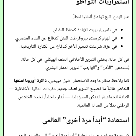
استمراريات التواطؤ
عبر الزمن، اتبع تواطؤ ألمانيا نمطاً.
في ناميبيا، بررت الإبادة كحفظ النظام.
في الهولوكوست، بيروقرطت القتل كدفاع عن النقاء العنصري.
في غزة، شرعنت تدمير الآخر كدفاع عن الكفارة التاريخية.
في كل حالة، يخفي التبرير الأخلاقي العنف الهيكلي. في كل حالة،
يُستدعى “الأمن” و”الواجب” لتبرير الدمار البشري.
كما يلاحظ منظر ما بعد الاستعمار أشيل مبيمبي،
ذاكرة أوروبا لعنفها
الخاص غالباً ما تصبح التبرير لعنف جديد
. مفردات ألمانيا الأخلاقية —
الإبادة الجماعية، التذكر، المسؤولية — تُدار داخلياً، تخدم الخلاص
الوطني بدلاً من العدالة العالمية.
استعادة “أبداً مرة أخرى” العالمي
لاستعادة معناه، يجب استعادة “أبداً مرة أخرى” إلى عالميته. ناجو