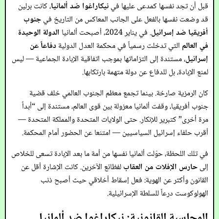
قبل أن تجد نفسها كمدعى عليها في
نيكاراغوا ضد ألمانيا
، كانت برلين
قد وضعت نفسها بالفعل على الجانب المعاكس من التاريخ في
جنوب
أفريقيا ضد إسرائيل
. في يناير 2024، أصبحت ألمانيا
الدولة الوحيدة
في العالم
التي تدخلت رسمياً في محكمة العدل الدولية
دفاعاً عن
إسرائيل
، مستندة إلى التزاماتها بموجب اتفاقية الإبادة الجماعية — ليس
لمنع الإبادة، بل للدفاع عن دولة متهمة بارتكابها.
كان الرمزية صارخة. بينما تجمع معظم الجنوب العالمي خلف قضية
جنوب أفريقيا، وقفت ألمانيا معزولة بين قوى العالم، مستندة إلى “أبداً
مرة أخرى” كتبرير للإنكار. حتى الولايات المتحدة والمملكة المتحدة —
أقرب حلفاء إسرائيل السياسيين — امتنعا عن الحضور أمام المحكمة.
في تلك اللحظة، حوّلت ألمانيا نفسها من أمة ما بعد الإبادة تسعى للخلاص
إلى
حارس الإفلات من العقاب
لفظائع الآخرين. كانت الإشارة أقل عن
القانون وأكثر عن الهوية: فعل إسقاط أخلاقي حيث أصبح ذنب
الهولوكوست درعاً للسلطة الإسرائيلية.
المحاسبة القانونية: نيكاراغوا ضد ألمانيا