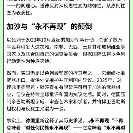
——的同理心。道德反射从反思性变为防御性，从原则性
变为表演性。
加沙与“永不再现”的颠倒
以色列于2023年10月发起的加沙军事行动，杀害了数万
平民并引发人道灾难。南非、巴西、土耳其和玻利维亚等
国家以及联合国自己的调查委员会，根据国际法将以色列
行动定性为种族灭绝。
然而，德国仍是以色列最坚定的捍卫者之一。它继续批准
武器出口，提供外交掩护并压制国内异议。2025年，总
理弗里德里希·默茨宣布有限暂停可用于加沙的武器供
应，但仅在持续全球批评和国内抗议之后。同时，德国压
制亲巴勒斯坦示威、审查艺术家和学者，并将捍卫巴勒斯
坦权利与反犹主义混为一谈。
事实上，德国重新诠释了其历史承诺。
„永不再现“
不再
意味着
“对任何民族永不再现”
——它意味着
“永不再对