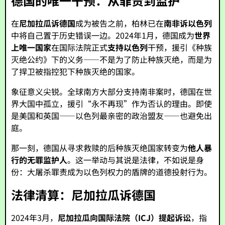
德国的唯一干预：从罪责到监护
在
尼加拉瓜诉德国
成为被告之前，柏林已在
南非诉以色列
中将自己置于历史错误一边。2024年1月，德国成为
世界
上唯一国家
在国际法院正式
支持以色列
干预，援引《种族
灭绝公约》下的义务——不是为了防止种族灭绝，而是为
了捍卫被指控犯下种族灭绝的国家。
象征意义尖锐。全球南方大部分支持南非案时，德国在世
界大国中孤立，援引“永不再现”作为否认的理由。即使
是美国和英国——以色列最亲密的政治盟友——也避免出
庭。
那一刻，德国从寻求救赎的后种族灭绝国家转变为
他人暴
行的无罪监护人
。这一举动与其说是法律，不如说是身
份：大屠杀罪责成为以色列权力的盾牌的道德投射行为。
法律清算：尼加拉瓜诉德国
2024年3月，
尼加拉瓜向国际法院（ICJ）提起诉讼
，指