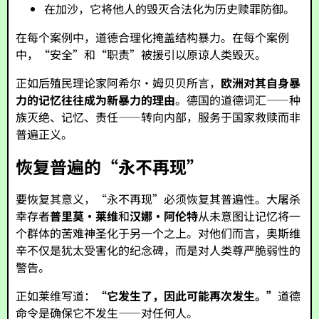
在加沙，它将他人的毁灭合法化为历史赎罪防御。
在每个案例中，道德合理化掩盖结构暴力。在每个案例
中，“安全”和“职责”被援引以原谅人类毁灭。
正如后殖民理论家阿希尔·姆贝贝所言，
欧洲对其自身暴
力的记忆往往成为新暴力的理由
。德国的道德词汇——种
族灭绝、记忆、责任——转向内部，服务于国家救赎而非
普遍正义。
恢复普遍的“永不再现”
要恢复其意义，“永不再现”必须恢复其普遍性。大屠杀
幸存者
普里莫·莱维
和
汉娜·阿伦特
从未意图让记忆将一
个群体的苦难神圣化于另一个之上。对他们而言，奥斯维
辛不仅是犹太受害化的纪念碑，而是对人类尊严脆弱性的
警告。
正如莱维写道：
“它发生了，因此可能再次发生。”
道德
命令是确保它不发生——对任何人。