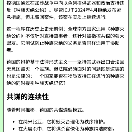
控德国通过在加沙战争中向以色列提供武器和政治支持违
反《种族灭绝公约》。尽管ICJ于2024年4月拒绝发布紧
急措施，但未驳回案件，该案在实质上继续进行。
这一程序在历史上史无前例：全球南方国家适用《种族灭
绝公约》不仅针对直接肇事者，还针对被指控共谋的强大
盟友。它测试防止种族灭绝的义务是否同样适用于
协助
者
。
德国的辩护基于法律形式主义——坚持其武器出口合法且
无意图毁灭一个民族。但法院必须面对的问题既是道德的
也是法律的：一个国家能否在物质支持正在进行的种族灭
绝的同时援引种族灭绝记忆？
共谋的连续性
随着时间推移，德国的共谋遵循模式。
在纳米比亚，它将毁灭合理化为秩序维护。
在大屠杀中，它将谋杀官僚化为种族纯洁防御。