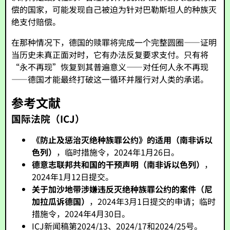
偿的国家，可能发现自己被迫为针对巴勒斯坦人的种族灭
绝支付赔偿。
在那种情况下，德国的赎罪将完成一个完整圆圈——证明
当历史未真正面对时，它有办法反复要求支付。只有将
“永不再现”恢复到其普遍意义——对任何人永不再现
——德国才能最终打破这一循环并履行对人类的承诺。
参考文献
国际法院（ICJ）
《防止及惩治灭绝种族罪公约》的适用（南非诉以
色列）
，临时措施令，2024年1月26日。
德意志联邦共和国的干预声明（南非诉以色列）
，
2024年1月12日提交。
关于加沙地带涉嫌违反灭绝种族罪公约的案件（尼
加拉瓜诉德国）
，2024年3月1日提交的申请；临时
措施令，2024年4月30日。
ICJ新闻稿第2024/13、2024/17和2024/25号。