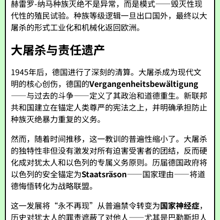
赫雷罗-纳马种族灭绝不是异常，而是模式——毁灭性现
代性的殖民试验。种族等级逻辑一旦出口国外，最终以大
屠杀的形式工业化和机械化返回欧洲。
大屠杀与责任遗产
1945年后，德国进行了深刻的清算。大屠杀成为现代文
明的核心创伤，德国的
Vergangenheitsbewältigung
——与过去的斗争——定义了其政治和道德重生。新联邦
共和国建立在锚定人类尊严的宪法之上，并明确承担防止
种族灭绝暴力重复的义务。
然而，随着时间推移，这一教训的普遍性缩小了。大屠杀
的独特性非但没有激发对所有迫害受害者的团结，反而硬
化成对犹太人和以色列的专属义务原则。历届德国政府将
以色列的安全锚定为
Staatsräson
——国家理由——将道
德悔悟转化为战略联盟。
这一发展将“永不再现”从普遍禁令转变为
国家神经症
，
历史对犹太人的罪责遮蔽了对他人——尤其是巴勒斯坦人