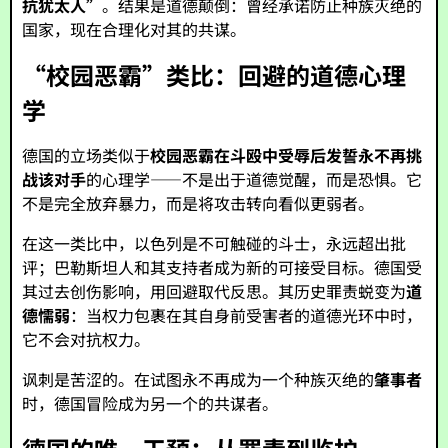
抗犹太人”
。结果是道德颠倒：曾经承诺防止种族灭绝的
国家，现在合理化对其的共谋。
“校园恶霸”类比：回避的道德心理
学
德国的立场类似于
校园恶霸在斗殴中受辱后发誓永不再挑
战该对手
的心理学——不是出于道德觉醒，而是恐惧。它
不是完全放弃暴力，而是将攻击转向看似更弱者。
在这一类比中，以色列是不可触碰的斗士，永远超出批
评；巴勒斯坦人和其支持者成为新的可接受目标。德国受
其过去创伤影响，用回避取代反思。其历史罪责蜕变为
道
德懦弱
：当权力包裹在其自身前受害者的道德光环中时，
它不会对抗权力。
讽刺是苦涩的。在试图永不再成为一个种族灭绝的
肇事者
时，德国冒险成为另一个的共谋者。