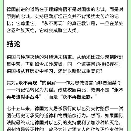
德国前进的道路在于理解悔悟不是对国家的忠诚，而是对
原则的忠诚。支持巴勒斯坦正义并不背叛犹太苦难的记
忆；它尊重它。“永不再现”的真正教训是，一旦在某处
容忍种族灭绝，它就会威胁全人类。
结论
德国与种族灭绝的对峙远未结束。从纳米比亚沙漠到欧洲
集中营，再到如今加沙废墟，同一个道德问题持续存在：
德国将从其历史中学习，还是以新形式重复它？
其对
„永不再现“
的误解——作为忠诚誓言而非普遍禁令
——将记忆转化为共谋。改述校园类比：教训不是
“永不
再与该对手战斗”
，而是
“永不再做恶霸。”
七十五年来，德国为大屠杀暴行向以色列支付赔偿——试
图使历史可承受的道德和物质赔偿行为。然而，如果国际
法院最终认定德国对以色列的支持便利了加沙种族灭绝，
讽刺将是毁灭性的：曾经为针对犹太人的种族灭绝支付赔