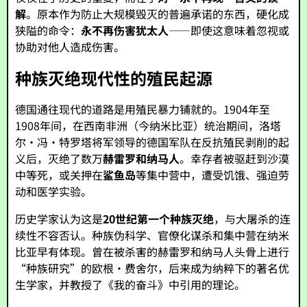
解
。原本作为防止大规模毁灭的普遍承诺的东西，硬化成
狭隘的命令：
永不再伤害犹太人
——即使这意味着忽视或
协助对他人造成伤害。
种族灭绝现代性的殖民起源
德国通往现代的道路是用殖民暴力铺就的。1904年至
1908年间，在西南非洲（今纳米比亚）统治期间，洛塔
尔·冯·特罗塔将军领导的德国军队在反抗殖民剥削的起
义后，灭绝了数万
赫雷罗和纳马人
。幸存者被驱赶到沙漠
中等死，或关押在
鲨鱼岛
等集中营中，遭受饥饿、强迫劳
动和医学实验。
历史学家认为这是
20世纪第一个种族灭绝
，与大屠杀的连
续性不容否认。种族伪科学、官僚化谋杀和集中营在纳米
比亚早有体现。曾在被杀害的赫雷罗和纳马人头骨上进行
“种族研究”的欧根·费舍尔，后来成为纳粹下的著名优
生学家，并教授了《我的奋斗》中引用的理论。