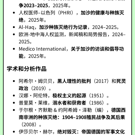
争2023–2025
，2025年。
人权医师–以色列（PHRI），
加沙的健康与种族灭
绝
，2025年。
Al-Haq，
加沙种族灭绝行为记录
，2024–2025。
欧洲-地中海人权监测，新闻稿和局势报告，2024–
2025。
Medico International，
关于加沙的访谈和倡导功
能
，2025年。
学术和分析作品
阿希尔·姆贝贝，
黑人理性的批判
（2017）和
死灵
政治
（2019）。
汉娜·阿伦特，
极权主义的起源
（1951）。
普里莫·莱维，
溺水者和获救者
（1986）。
于尔根·齐默勒 & 约阿希姆·泽勒（编），
德国西
南非洲的种族灭绝：1904–1908殖民战争及其后果
（2008）。
伊莎贝尔·赫尔，
绝对毁灭：帝国德国的军事文化