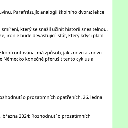
vinu. Parafrázujíc analogii školního dvora: lekce
íření, který se snažil učinit historii snesitelnou.
onie bude devastující: stát, který kdysi platil
ě konfrontována, má způsob, jak znovu a znovu
e Německo konečně přerušit tento cyklus a
Rozhodnutí o prozatímních opatřeních, 26. ledna
1. března 2024; Rozhodnutí o prozatímních