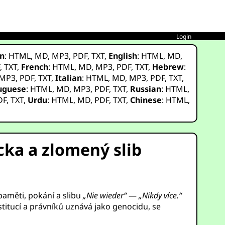
Login
n
:
HTML
,
MD
,
MP3
,
PDF
,
TXT
,
English
:
HTML
,
MD
,
F
,
TXT
,
French
:
HTML
,
MD
,
MP3
,
PDF
,
TXT
,
Hebrew
:
MP3
,
PDF
,
TXT
,
Italian
:
HTML
,
MD
,
MP3
,
PDF
,
TXT
,
uguese
:
HTML
,
MD
,
MP3
,
PDF
,
TXT
,
Russian
:
HTML
,
DF
,
TXT
,
Urdu
:
HTML
,
MD
,
PDF
,
TXT
,
Chinese
:
HTML
,
ka a zlomený slib
paměti, pokání a slibu
„Nie wieder“
—
„Nikdy více.“
nstitucí a právníků uznává jako genocidu, se