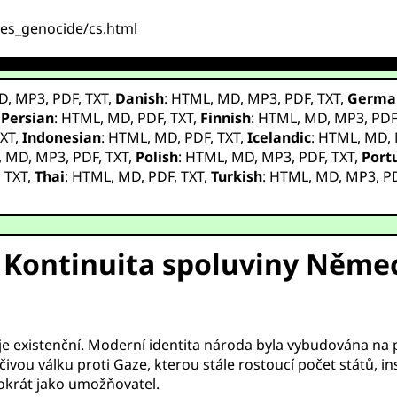
ves_genocide/cs.html
D
,
MP3
,
PDF
,
TXT
,
Danish
:
HTML
,
MD
,
MP3
,
PDF
,
TXT
,
Germa
,
Persian
:
HTML
,
MD
,
PDF
,
TXT
,
Finnish
:
HTML
,
MD
,
MP3
,
PD
XT
,
Indonesian
:
HTML
,
MD
,
PDF
,
TXT
,
Icelandic
:
HTML
,
MD
,
,
MD
,
MP3
,
PDF
,
TXT
,
Polish
:
HTML
,
MD
,
MP3
,
PDF
,
TXT
,
Port
,
TXT
,
Thai
:
HTML
,
MD
,
PDF
,
TXT
,
Turkish
:
HTML
,
MD
,
MP3
,
P
Kontinuita spoluviny Němec
e existenční. Moderní identita národa byla vybudována na 
čivou válku proti Gaze, kterou stále rostoucí počet států, i
okrát jako umožňovatel.