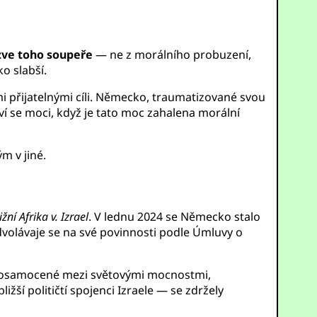
yzve toho soupeře
— ne z morálního probuzení,
o slabší.
ými přijatelnými cíli. Německo, traumatizované svou
ví se moci, když je tato moc zahalena morální
m v jiné.
Jižní Afrika v. Izrael
. V lednu 2024 se Německo stalo
dvolávaje se na své povinnosti podle Úmluvy o
álo osamocené mezi světovými mocnostmi,
žší političtí spojenci Izraele — se zdržely