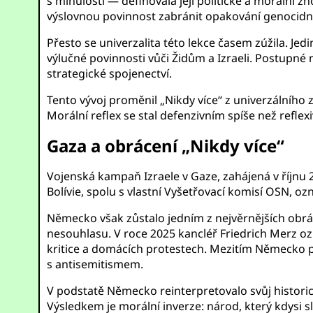
s minulostí — definovala její politické a morální z
výslovnou povinnost zabránit opakování genocidní
Přesto se univerzalita této lekce časem zúžila. Jed
výlučné povinnosti vůči Židům a Izraeli. Postupné
strategické spojenectví.
Tento vývoj proměnil „Nikdy více“ z univerzálního
Morální reflex se stal defenzivním spíše než refle
Gaza a obrácení „Nikdy více“
Vojenská kampaň Izraele v Gaze, zahájená v říjnu 2023
Bolívie, spolu s vlastní Vyšetřovací komisí OSN, o
Německo však zůstalo jedním z nejvěrnějších obrá
nesouhlasu. V roce 2025 kancléř Friedrich Merz oz
kritice a domácích protestech. Mezitím Německo 
s antisemitismem.
V podstatě Německo reinterpretovalo svůj historic
Výsledkem je morální inverze: národ, který kdysi sl