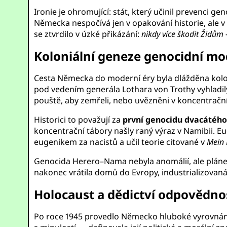
Ironie je ohromující: stát, který učinil prevenci 
Německa nespočívá jen v opakování historie, ale 
se ztvrdilo v úzké přikázání:
nikdy více škodit Židům
Koloniální geneze genocidní mo
Cesta Německa do moderní éry byla dlážděna koloni
pod vedením generála Lothara von Trothy vyhladily 
pouště, aby zemřeli, nebo uvězněni v koncentračn
Historici to považují za
první genocidu dvacátého 
koncentrační tábory našly raný výraz v Namibii. E
eugenikem za nacistů a učil teorie citované v
Mein
Genocida Herero–Nama nebyla anomálií, ale pláne
nakonec vrátila domů do Evropy, industrializovan
Holocaust a dědictví odpovědno
Po roce 1945 provedlo Německo hluboké vyrovnání