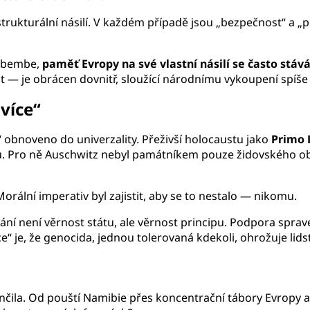
trukturální násilí. V každém případě jsou „bezpečnost“ a „
 Mbembe,
paměť Evropy na své vlastní násilí se často stáv
 je obrácen dovnitř, sloužící národnímu vykoupení spíše n
více“
“ obnoveno do univerzality. Přeživší holocaustu jako
Primo 
. Pro ně Auschwitz nebyl památníkem pouze židovského obě
orální imperativ byl zajistit, aby se to nestalo — nikomu.
ní není věrnost státu, ale věrnost principu. Podpora sprav
íce“ je, že genocida, jednou tolerovaná kdekoli, ohrožuje lid
la. Od pouští Namibie přes koncentrační tábory Evropy až