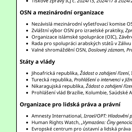
Tiskové zprávy ICJ č. 2024/13, 2024/17 a 2024/
OSN a mezinárodní organizace
Nezávislá mezinárodní vyšetřovací komise 
Zvláštní výbor OSN pro izraelské praktiky,
Zp
Organizace islámské spolupráce (OIC), Závěr
Rada pro spolupráci arabských států v Zálivu
Valné shromáždění OSN,
Doslovný záznam, Pro
Státy a vlády
Jihoafrická republika,
Žádost o zahájení řízení
,
Turecká republika,
Prohlášení o intervenci v Jižní
Nikaragujská republika,
Žádost o zahájení říz
Prohlášení vlád Brazílie, Kolumbie, Saúdské A
Organizace pro lidská práva a právní
Amnesty International,
Izrael/OPT: Hladovění 
Human Rights Watch,
„Vymazáno: Činy genocid
Evropské centrum pro ústavní a lidská práva