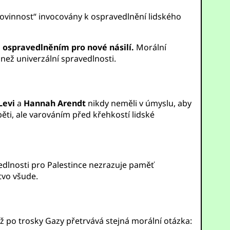
povinnost“ invocovány k ospravedlnění lidského
á ospravedlněním pro nové násilí.
Morální
ež univerzální spravedlnosti.
Levi
a
Hannah Arendt
nikdy neměli v úmyslu, aby
ti, ale varováním před křehkostí lidské
edlnosti pro Palestince nezrazuje paměť
stvo všude.
 po trosky Gazy přetrvává stejná morální otázka: