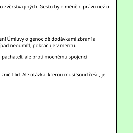
o zvěrstva jiných. Gesto bylo méně o právu než o
ení Úmluvy o genocidě dodávkami zbraní a
ípad neodmítl, pokračuje v meritu.
u pachateli, ale proti mocnému spojenci
čit lid. Ale otázka, kterou musí Soud řešit, je