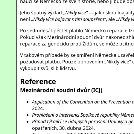
naučí se Německo ze své historie, nebo ji bude o
Jeho špatný výklad
„Nikdy více“
— jako slibu loajali
není
„Nikdy více bojovat s tím soupeřem“
, ale
„Nikdy v
Po sedmdesát pět let platilo Německo reparace Izra
Pokud však Mezinárodní soudní dvůr nakonec shledá
reparace za genocidu proti Židům, se může ocitnou
V takovém případě by se smíření Německa uzavřel
požadovat platbu. Pouze obnovením „Nikdy více“ 
vykoupit svůj slib lidstvu.
Reference
Mezinárodní soudní dvůr (ICJ)
Application of the Convention on the Prevention a
2024.
Prohlášení o intervenci Spolkové republiky Německo
Případ týkající se údajných porušení Úmluvy o 
opatřeních, 30. dubna 2024.