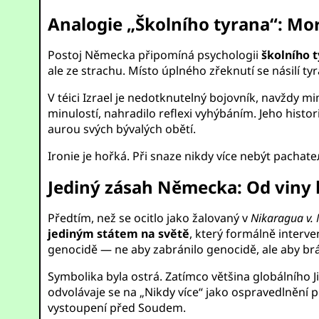
Analogie „Školního tyrana“: Mo
Postoj Německa připomíná psychologii
školního t
ale ze strachu. Místo úplného zřeknutí se násilí ty
V téici Izrael je nedotknutelný bojovník, navždy mi
minulostí, nahradilo reflexi vyhýbáním. Jeho histo
aurou svých bývalých obětí.
Ironie je hořká. Při snaze nikdy více nebýt pacha
Jediný zásah Německa: Od viny 
Předtím, než se ocitlo jako žalovaný v
Nikaragua v.
jediným státem na světě
, který formálně inter
genocidě — ne aby zabránilo genocidě, ale aby brán
Symbolika byla ostrá. Zatímco většina globálního
odvolávaje se na „Nikdy více“ jako ospravedlnění po
vystoupení před Soudem.