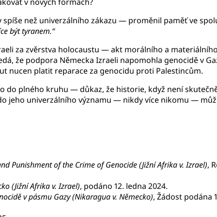
pakovat v nových formách?
ty spíše než univerzálního zákazu — proměnil paměť ve spolu
íce být tyranem.“
eli za zvěrstva holocaustu — akt morálního a materiálního sm
, že podpora Německa Izraeli napomohla genocidě v Gaze, ir
t nucen platit reparace za genocidu proti Palestincům.
o do plného kruhu — důkaz, že historie, když není skutečn
do jeho univerzálního významu — nikdy více nikomu — můž
nd Punishment of the Crime of Genocide (Jižní Afrika v. Izrael)
, 
 (Jižní Afrika v. Izrael)
, podáno 12. ledna 2024.
genocidě v pásmu Gazy (Nikaragua v. Německo)
, Žádost podána 