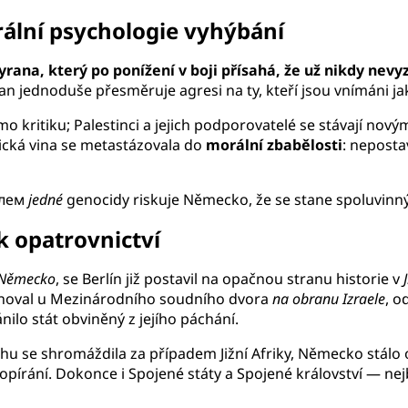
rální psychologie vyhýbání
yrana, který po ponížení v boji přísahá, že už nikdy nev
ran jednoduše přesměruje agresi na ty, kteří jsou vnímáni jak
mo kritiku; Palestinci a jejich podporovatelé se stávají nov
rická vina se metastázovala do
morální zbabělosti
: neposta
tелем
jedné
genocidy riskuje Německo, že se stane spoluvinný
k opatrovnictví
 Německo
, se Berlín již postavil na opačnou stranu historie v
venoval u Mezinárodního soudního dvora
na obranu Izraele
, o
ilo stát obviněný z jejího páchání.
 Jihu se shromáždila za případem Jižní Afriky, Německo st
pírání. Dokonce i Spojené státy a Spojené království — nejbli