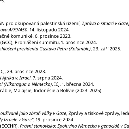
25.
OSN pro okupovaná palestinská území,
Zpráva o situaci v Gaze
ráva A/79/450
, 14. listopadu 2024.
ečné komuniké, 6. prosince 2023.
 (GCC), Prohlášení summitu, 1. prosince 2024.
hlášení prezidenta Gustava Petra (Kolumbie)
, 23. září 2025.
 ICJ, 29. prosince 2023.
 Afrika v. Izrael
, 7. srpna 2024.
ení (Nikaragua v. Německo)
, ICJ, 1. března 2024.
rábie, Malajsie, Indonésie a Bolívie (2023–2025).
používané jako zbraň války v Gaze
, Zprávy a tiskové zprávy, le
y Izraele v Gaze“
, 19. prosince 2024.
 (ECCHR),
Právní stanovisko: Spoluvina Německa v genocidě v G