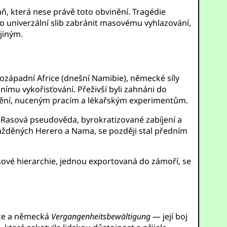
aň, která nese právě toto obvinění. Tragédie
ko univerzální slib zabránit masovému vyhlazování,
jiným.
hozápadní Africe (dnešní Namibie), německé síly
nímu vykořisťování. Přeživší byli zahnáni do
dovění, nuceným pracím a lékařským experimentům.
é. Rasová pseudověda, byrokratizované zabíjení a
vražděných Herero a Nama, se později stal předním
ové hierarchie, jednou exportovaná do zámoří, se
ace a německá
Vergangenheitsbewältigung
— její boj