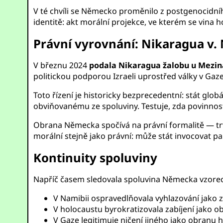
V té chvíli se Německo proměnilo z postgenocidní
identitě: akt morální projekce, ve kterém se vina h
Právní vyrovnání: Nikaragua v
V březnu 2024
podala Nikaragua žalobu u Meziná
politickou podporou Izraeli uprostřed války v Gaze
Toto řízení je historicky bezprecedentní: stát gl
obviňovanému ze spoluviny. Testuje, zda povinnost z
Obrana Německa spočívá na právní formalitě — trvá 
morální stejně jako právní: může stát invocovat p
Kontinuity spoluviny
Napříč časem sledovala spoluvina Německa vzorec
V Namibii ospravedlňovala vyhlazování jako 
V holocaustu byrokratizovala zabíjení jako ob
V Gaze legitimuje ničení jiného jako obranu h