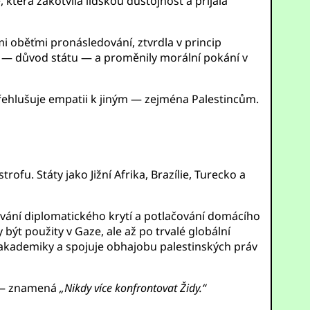
 která zakotvila lidskou důstojnost a přijala
mi oběťmi pronásledování, ztvrdla v princip
— důvod státu — a proměnily morální pokání v
přehlušuje empatii k jiným — zejména Palestincům.
rofu. Státy jako Jižní Afrika, Brazílie, Turecko a
ování diplomatického krytí a potlačování domácího
ýt použity v Gaze, ale až po trvalé globální
akademiky a spojuje obhajobu palestinských práv
 znamená
„Nikdy více konfrontovat Židy.“