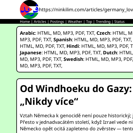
https://ninkilim.com/articles/germany_lo
Home
|
Articles
|
Postings
|
Weather
|
Top
|
Trending
|
Status
Arabic
:
HTML
,
MD
,
MP3
,
PDF
,
TXT
,
Czech
:
HTML
,
M
MP3
,
PDF
,
TXT
,
Spanish
:
HTML
,
MD
,
MP3
,
PDF
,
TXT
HTML
,
MD
,
PDF
,
TXT
,
Hindi
:
HTML
,
MD
,
MP3
,
PDF
,
T
Japanese
:
HTML
,
MD
,
MP3
,
PDF
,
TXT
,
Dutch
:
HTML
MD
,
MP3
,
PDF
,
TXT
,
Swedish
:
HTML
,
MD
,
MP3
,
PDF
MD
,
MP3
,
PDF
,
TXT
,
Od Windhoeku do Gazy: 
„Nikdy více“
Vztah Německa k genocidě není pouze historický; j
Přesto v jednadvacátém století, když Izrael vede ni
Německo opět ocitá zapleteno do zvěrstev — tent