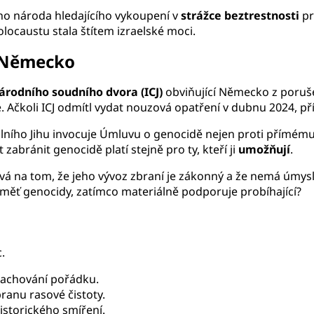
ho národa hledajícího vykoupení v
strážce beztrestnosti
pr
olocaustu stala štítem izraelské moci.
. Německo
rodního soudního dvora (ICJ)
obviňující Německo z poruš
. Ačkoli ICJ odmítl vydat nouzová opatření v dubnu 2024, př
obálního Jihu invocuje Úmluvu o genocidě nejen proti přímém
abránit genocidě platí stejně pro ty, kteří ji
umožňují
.
na tom, že jeho vývoz zbraní je zákonný a že nemá úmysl zni
aměť genocidy, zatímco materiálně podporuje probíhající?
.
zachování pořádku.
ranu rasové čistoty.
istorického smíření.