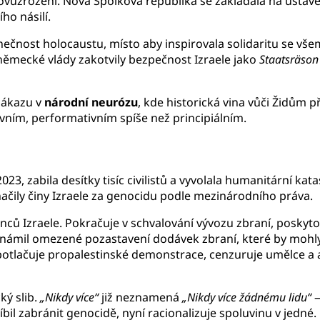
novuzrození. Nová Spolková republika se zakládala na ústavě,
ho násilí.
inečnost holocaustu, místo aby inspirovala solidaritu se vše
 německé vlády zakotvily bezpečnost Izraele jako
Staatsräson
 zákazu v
národní neurózu
, kde historická vina vůči Židům 
xivním, performativním spíše než principiálním.
, zabila desítky tisíc civilistů a vyvolala humanitární katast
značily činy Izraele za genocidu podle mezinárodního práva.
nců Izraele. Pokračuje v schvalování vývozu zbraní, poskyt
námil omezené pozastavení dodávek zbraní, které by mohly b
potlačuje propalestinské demonstrace, cenzuruje umělce a 
ký slib.
„Nikdy více“
již neznamená
„Nikdy více žádnému lidu“
—
íbil zabránit genocidě, nyní racionalizuje spoluvinu v jedné.