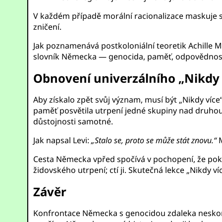
V každém případě morální racionalizace maskuje s
zničení.
Jak poznamenává postkoloniální teoretik Achille
slovník Německa — genocida, paměť, odpovědnost —
Obnovení univerzálního „Nikdy 
Aby získalo zpět svůj význam, musí být „Nikdy více
paměť posvětila utrpení jedné skupiny nad druhou
důstojnosti samotné.
Jak napsal Levi:
„Stalo se, proto se může stát znovu.“
M
Cesta Německa vpřed spočívá v pochopení, že poká
židovského utrpení; ctí ji. Skutečná lekce „Nikdy v
Závěr
Konfrontace Německa s genocidou zdaleka neskonči