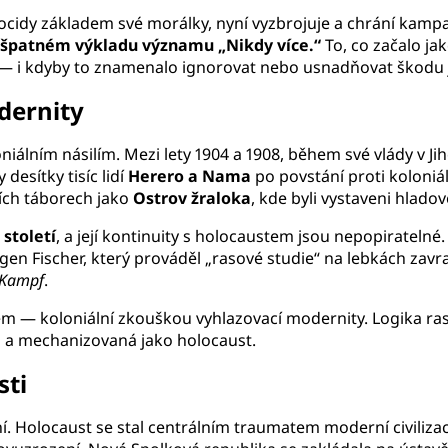
genocidy základem své morálky, nyní vyzbrojuje a chrání kamp
v
špatném výkladu významu „Nikdy více.“
To, co začalo ja
— i kdyby to znamenalo ignorovat nebo usnadňovat škodu 
dernity
álním násilím. Mezi lety 1904 a 1908, během své vlády v Ji
desítky tisíc lidí
Herero a Nama
po povstání proti koloniál
ích táborech jako
Ostrov žraloka
, kde byli vystaveni hla
století
, a její kontinuity s holocaustem jsou nepopirateln
ugen Fischer, který prováděl „rasové studie“ na lebkách za
 Kampf
.
m — koloniální zkouškou vyhlazovací modernity. Logika ras
á a mechanizovaná jako holocaust.
sti
. Holocaust se stal centrálním traumatem moderní civiliz