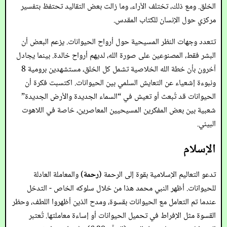
الخلق. ومع ذلك، تختلف الآراء، وما زالت بعض التقاليد تحتفظ بتفسير
مركزي حول الإنسان للكتاب المقدس.
تتعدد وجهات النظر المسيحية حول أرواح الحيوانات. يزعم البعض أن
البشر فقط، المصنوعين على صورة الله، لديهم أرواح خالدة. بينما يجادل
آخرون بأن خطة الله الخلاصية تشمل كل الخلق، مستشهدين برومية 8
ونبوءة إشعياء عن التعايش السلمي بين الحيوانات. اكتسبت فكرة أن
الحيوانات قد تُبعث أو تعيش في “السماء الجديدة والأرض الجديدة”
شعبية بين بعض المفكرين المسيحيين المعاصرين، خاصة في اللاهوت
البيئي.
الإسلام
تدعو التعاليم الإسلامية بقوة إلى الرحمة (
رحمة
) والمعاملة العادلة
للحيوانات. أظهر النبي محمد هذا من خلال سلوكه الخاص - التدخل
عندما تم التعامل مع الحيوانات بقسوة، ومدح الذين أظهروا اللطف، وحظر
القسوة مثل الإفراط في تحميل الحيوانات أو إساءة معاملتها. تُعتبر