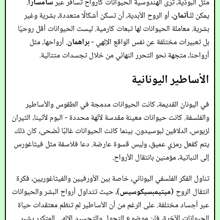
مثل البوذية، ترى الهندوسية الحيوانات كأرواح تسافر عبر
سامسارا
.
يمكن للـ
آتمان
، أو الروح الأبدية، أن تسكن أشكالًا متعددة، بشرية وغير
بشرية. معاملة الحيوانات لها تبعات كارمية. ليست الحيوانات أقل روحيًا
بل تعبيرات مختلفة عن نفس الواقع الإلهي -
براهمان
. أرواحها، مثل
أرواحنا، متجهة نحو التحرر النهائي من خلال تجسدات متتالية.
الأساطير اليونانية
في اليونان القديمة، كانت الحيوانات مدمجة في الطقوس والأساطير
والفلسفة. كانت حيوانات معينة مقدسة لآلهة محددة - البوم لأثينا، الثيران
لزيوس، الدلافين لبوسيدون. بينما كانت الحيوانات غالبًا تُضحى، كان ذلك
يتم كفعل رمزي عميق، وليس قسوة عارضة. دعا فلاسفة مثل فيثاغورس
إلى النباتية، مؤمنين بانتقال الأرواح.
تناول الفكر الفلسفي اليوناني، خاصة بين الأورفيين والفيثاغوريين، فكرة
انتقال الروح (
ميتيمبسيكوسيس
)، حيث تتداول أرواح البشر والحيوانات
عبر أجساد مختلفة. على الرغم من أن الأساطير لم تنظم معتقدات حياة
الحيوانات الآخرة، فإن موضوع التحول والتجسيد الإلهي المتكرر يشير