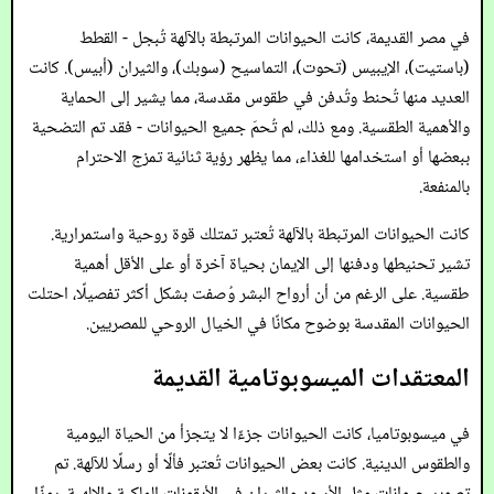
في مصر القديمة، كانت الحيوانات المرتبطة بالآلهة تُبجل - القطط
(باستيت)، الإيبيس (تحوت)، التماسيح (سوبك)، والثيران (أبيس). كانت
العديد منها تُحنط وتُدفن في طقوس مقدسة، مما يشير إلى الحماية
والأهمية الطقسية. ومع ذلك، لم تُحمَ جميع الحيوانات - فقد تم التضحية
ببعضها أو استخدامها للغذاء، مما يظهر رؤية ثنائية تمزج الاحترام
بالمنفعة.
كانت الحيوانات المرتبطة بالآلهة تُعتبر تمتلك قوة روحية واستمرارية.
تشير تحنيطها ودفنها إلى الإيمان بحياة آخرة أو على الأقل أهمية
طقسية. على الرغم من أن أرواح البشر وُصفت بشكل أكثر تفصيلًا، احتلت
الحيوانات المقدسة بوضوح مكانًا في الخيال الروحي للمصريين.
المعتقدات الميسوبوتامية القديمة
في ميسوبوتاميا، كانت الحيوانات جزءًا لا يتجزأ من الحياة اليومية
والطقوس الدينية. كانت بعض الحيوانات تُعتبر فألًا أو رسلًا للآلهة. تم