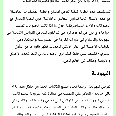
تمتلك أرواحًا، وإذا كان الأمر كذلك، فما هو مصيرها بعد الموت.
تستكشف هذه المقالة كيفية تعامل الأديان وأنظمة المعتقدات المختلفة
مع هذه الأسئلة. فإنها تتناول التعاليم الأخلاقية حول كيفية التعامل مع
الحيوانات والآراء الميتافيزيقية حول ما إذا كانت الحيوانات تمتلك
أرواحًا وأي نوع من الوجود الروحي قد تقود إليه. من القوانين الكتابية في
اليهودية والإسلام إلى دورات الكارما في الهندوسية والبوذية، ومن
الكونيات الأصلية إلى الفكر الويكي الحديث، تظهر بانوراما من التأمل
البشري - تكشف ليس فقط كيف نرى الحيوانات، بل كيف نحدد الأخلاق
والألوهية ومكاننا في العالم الحي.
اليهودية
تفرض اليهودية الرحمة تجاه جميع الكائنات الحية من خلال مبدأ
تزار
بالي حاييم
- الحظر على التسبب في معاناة غير ضرورية للحيوانات.
يتضمن التوراة العديد من القوانين التي تحمي رفاهية الحيوانات، مثل
طلب الراحة للحيوانات العاملة في السبت وحظر تكميم فم الثور أثناء
دراسته للحبوب. يتم تأطير العلاقة الأخلاقية بين البشر والحيوانات