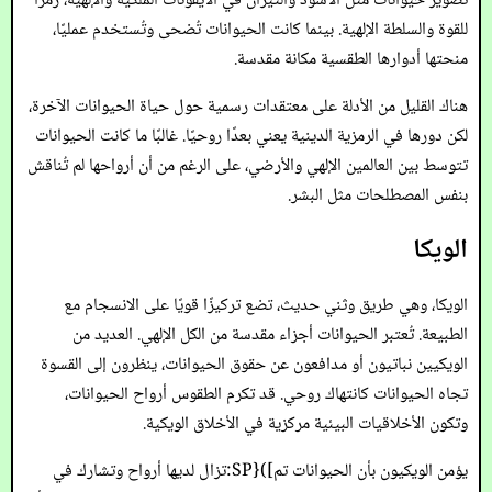
تصوير حيوانات مثل الأسود والثيران في الأيقونات الملكية والإلهية، رمزًا
للقوة والسلطة الإلهية. بينما كانت الحيوانات تُضحى وتُستخدم عمليًا،
منحتها أدوارها الطقسية مكانة مقدسة.
هناك القليل من الأدلة على معتقدات رسمية حول حياة الحيوانات الآخرة،
لكن دورها في الرمزية الدينية يعني بعدًا روحيًا. غالبًا ما كانت الحيوانات
تتوسط بين العالمين الإلهي والأرضي، على الرغم من أن أرواحها لم تُناقش
بنفس المصطلحات مثل البشر.
الويكا
الويكا، وهي طريق وثني حديث، تضع تركيزًا قويًا على الانسجام مع
الطبيعة. تُعتبر الحيوانات أجزاء مقدسة من الكل الإلهي. العديد من
الويكيين نباتيون أو مدافعون عن حقوق الحيوانات، ينظرون إلى القسوة
تجاه الحيوانات كانتهاك روحي. قد تكرم الطقوس أرواح الحيوانات،
وتكون الأخلاقيات البيئية مركزية في الأخلاق الويكية.
يؤمن الويكيون بأن الحيوانات تم]){SP:تزال لديها أرواح وتشارك في