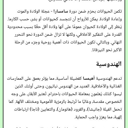
تكمن الحيوانات بحزم ضمن دورة
سامسارا
- عجلة الولادة والموت
وإعادة الولادة. يمكن للأرواح أن تتجسد كحيوانات أو بشر، حسب الكارما.
يُنظر إلى الولادة كحيوان عمومًا على أنها ولادة أقل حظًا بسبب محدودية
القدرة على التفكير الأخلاقي، ولكنها لا تزال ضمن الدورة نحو التحرر
النهائي. وبالتالي، تكون الحيوانات ذات أهمية روحية وجزء من الرحلة
الأكبر نحو النيرفانا.
الهندوسية
تدعم الهندوسية
أهيمسا
كفضيلة أساسية، مما يؤثر بعمق على الممارسات
الغذائية والأخلاقية. العديد من الهندوس نباتيون، وحتى أولئك الذين
ليسوا كذلك يُعلمون بمعاملة الحيوانات باحترام. تُعتبر الأبقار، على وجه
الخصوص، مقدسة، وغالبًا ما تُرتبط بالرمزية الأمومية ومختلف الآلهة. كما
تحمل الفيلة (جانيشا)، والقرود (هانومان)، والثعابين (ناجا) ارتباطات
إلهية، مما يعزز واجب الحماية.