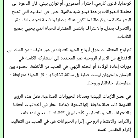
كوصايا، قانون كارمي، احترام أسطوري، أو توازن بيئي، فإن الدعوة إلى
معاملة الحيوانات برحمة تبدو شبه عالمية. حتى في التقاليد التي تمنح
البشر مكانة مميزة، غالبًا ما تكون هناك وصايا واضحة لتجنب القسوة،
والتصرف بعدل، والاعتراف بالنفس المشترك للحياة الذي يحيي جميع
الكائنات.
تتراوح المعتقدات حول أرواح الحيوانات بالمثل عبر طيف - من الشك إلى
الاقتناع، من الأدوار الروحية غير المحددة إلى المشاركة الكاملة في
دورات إعادة الولادة أو الحكم الإلهي. في العديد من الأنظمة، الحدود بين
الإنسان والحيوان ليست صلبة بل سائلة، تذكرنا بأن كل الحياة مترابطة -
بيولوجيًا، أخلاقيًا، وروحيًا.
في عصر الأزمات البيئية ومعاناة الحيوانات الصناعية، تظل هذه الرؤى
القديمة ذات صلة عاجلة. إنها تدعونا لإعادة النظر في أخلاقيات أفعالنا
والاعتراف بالحيوانات ليس كأشياء، بل ككائنات تستحق التعاطف
والكرامة والاهتمام الروحي. إكرام الحيوانات هو، في العديد من التقاليد،
إكرام المقدس نفسه.