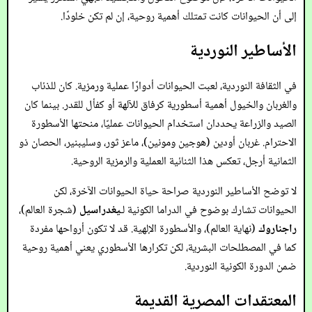
إلى أن الحيوانات كانت تمتلك أهمية روحية، إن لم تكن خلودًا.
الأساطير النوردية
في الثقافة النوردية، لعبت الحيوانات أدوارًا عملية ورمزية. كان للذئاب
والغربان والخيول أهمية أسطورية كرفاق للآلهة أو كفأل للقدر. بينما كان
الصيد والزراعة يحددان استخدام الحيوانات عمليًا، منحتها الأسطورة
الاحترام. غربان أودين (هوجين ومونين)، ماعز ثور، وسليبنير، الحصان ذو
الثمانية أرجل، تعكس هذا الثنائية العملية والرمزية الروحية.
لا توضح الأساطير النوردية صراحة حياة الحيوانات الآخرة، لكن
الحيوانات تشارك بوضوح في الدراما الكونية لـ
يغدراسيل
(شجرة العالم)،
راجناروك
(نهاية العالم)، والأسطورة الإلهية. قد لا تكون أرواحها مفردة
كما في المصطلحات البشرية، لكن تكرارها الأسطوري يعني أهمية روحية
ضمن الدورة الكونية النوردية.
المعتقدات المصرية القديمة