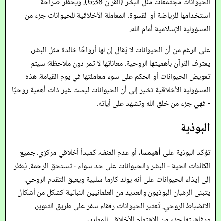
الحيوانات مجتمعات مثل البشر (القرآن 6:38)، ويُحظر صراحة
استخدامها للرياضة أو القسوة. المعاملة الأخلاقية للحيوانات جزء من
المسؤولية الإسلامية أمام الله.
على الرغم من أن الحيوانات لا يُقال إن لها أرواحًا خالدة مثل البشر،
يعترف القرآن بأهميتها الروحية. معاناتها لا تمر دون ملاحظة؛ سيتم
تعويض الحيوانات أو الحكم على سوء معاملتها في يوم القيامة. هذه
المسؤولية الأخلاقية تشير إلى أن الحيوانات ليست غير ذات أهمية روحيًا
- فهي جزء من خلق الله وتشهد على آياته.
البوذية
تؤكد البوذية على
أهيمسا
، أو عدم العنف، كمبدأ أخلاقي مركزي. جميع
الكائنات الحية - البشر والحيوانات على حد سواء - تستحق الرحمة. يُنظر
إلى إيذاء الحيوانات على أنه يولد كارما سلبية ويعيق التقدم الروحي.
يتبنى الرهبان البوذيون والعديد من العلمانيين النباتية كشكل من أشكال
الانضباط الروحي. تُعتبر الحيوانات رفقاء سفر على طريق التنوير،
ورفاهيتها جزء من الاهتمام الأخلاقي للممارس.