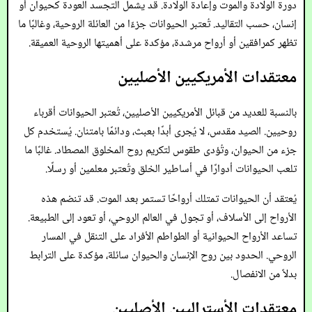
دورة الولادة والموت وإعادة الولادة. قد يشمل التجسد العودة كحيوان أو
إنسان، حسب التقاليد. تُعتبر الحيوانات جزءًا من العائلة الروحية، وغالبًا ما
تظهر كمرافقين أو أرواح مرشدة، مؤكدة على أهميتها الروحية العميقة.
معتقدات الأمريكيين الأصليين
بالنسبة للعديد من قبائل الأمريكيين الأصليين، تُعتبر الحيوانات أقرباء
روحيين. الصيد مقدس، لا يُجرى أبدًا بعبث، ودائمًا بامتنان. يُستخدم كل
جزء من الحيوان، وتُؤدى طقوس لتكريم روح المخلوق المصطاد. غالبًا ما
تلعب الحيوانات أدوارًا في أساطير الخلق وتُعتبر معلمين أو رسلًا.
يُعتقد أن الحيوانات تمتلك أرواحًا تستمر بعد الموت. قد تنضم هذه
الأرواح إلى الأسلاف، أو تجول في العالم الروحي، أو تعود إلى الطبيعة.
تساعد الأرواح الحيوانية أو الطواطم الأفراد على التنقل في المسار
الروحي. الحدود بين روح الإنسان والحيوان سائلة، مؤكدة على الترابط
بدلاً من الانفصال.
معتقدات الأستراليين الأصليين