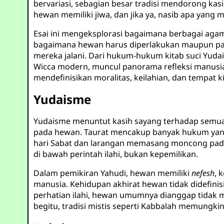
bervariasi, sebagian besar tradisi mendorong k
hewan memiliki jiwa, dan jika ya, nasib apa yang
Esai ini mengeksplorasi bagaimana berbagai agama
bagaimana hewan harus diperlakukan maupun pand
mereka jalani. Dari hukum-hukum kitab suci Yuda
Wicca modern, muncul panorama refleksi manusi
mendefinisikan moralitas, keilahian, dan tempat ki
Yudaisme
Yudaisme menuntut kasih sayang terhadap semua
pada hewan. Taurat mencakup banyak hukum yang 
hari Sabat dan larangan memasang moncong pada
di bawah perintah ilahi, bukan kepemilikan.
Dalam pemikiran Yahudi, hewan memiliki
nefesh
, 
manusia. Kehidupan akhirat hewan tidak didefini
perhatian ilahi, hewan umumnya dianggap tidak 
begitu, tradisi mistis seperti Kabbalah memungkink