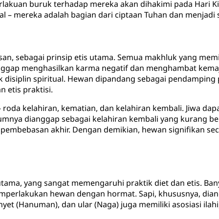
rlakuan buruk terhadap mereka akan dihakimi pada Hari K
ual – mereka adalah bagian dari ciptaan Tuhan dan menjadi 
san, sebagai prinsip etis utama. Semua makhluk yang memi
nggap menghasilkan karma negatif dan menghambat kemaju
disiplin spiritual. Hewan dipandang sebagai pendamping
 etis praktisi.
 roda kelahiran, kematian, dan kelahiran kembali. Jiwa da
mnya dianggap sebagai kelahiran kembali yang kurang be
u pembebasan akhir. Dengan demikian, hewan signifikan sec
utama, yang sangat memengaruhi praktik diet dan etis. Ba
emperlakukan hewan dengan hormat. Sapi, khususnya, diang
yet (Hanuman), dan ular (Naga) juga memiliki asosiasi il