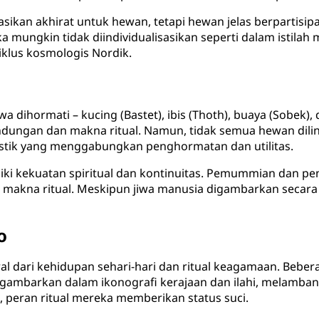
lasikan akhirat untuk hewan, tetapi hewan jelas berpartisi
eka mungkin tidak diindividualisasikan seperti dalam istil
iklus kosmologis Nordik.
 dihormati – kucing (Bastet), ibis (Thoth), buaya (Sobek),
indungan dan makna ritual. Namun, tidak semua hewan dil
tik yang menggabungkan penghormatan dan utilitas.
iki kekuatan spiritual dan kontinuitas. Pemummian dan 
 makna ritual. Meskipun jiwa manusia digambarkan secara l
o
l dari kehidupan sehari-hari dan ritual keagamaan. Bebe
gambarkan dalam ikonografi kerajaan dan ilahi, melambang
 peran ritual mereka memberikan status suci.