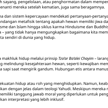
asih sayang, pengelolaan, atau penghormatan dalam mempe
 menanti mereka setelah kematian, juga sama beragamnya.
 dan sistem kepercayaan mendekati pertanyaan-pertanyaan i
angan metafisik tentang apakah hewan memiliki jiwa dan
isme dan Islam hingga siklus karma Hinduisme dan Buddhi
a – yang tidak hanya mengungkapkan bagaimana kita mema
ta sendiri di dunia yang hidup.
 makhluk hidup melalui prinsip
Tza’ar Ba’alei Chayim
– laran
melindungi kesejahteraan hewan, seperti kewajiban membe
 sapi saat mengirik gandum. Hubungan etis antara manu
kekuatan hidup atau roh yang menghidupkan. Namun, kea
sikan dengan jelas dalam teologi Yahudi. Meskipun mereka 
memiliki tanggung jawab moral yang diperlukan untuk pen
an interpretasi yang lebih inklusif.