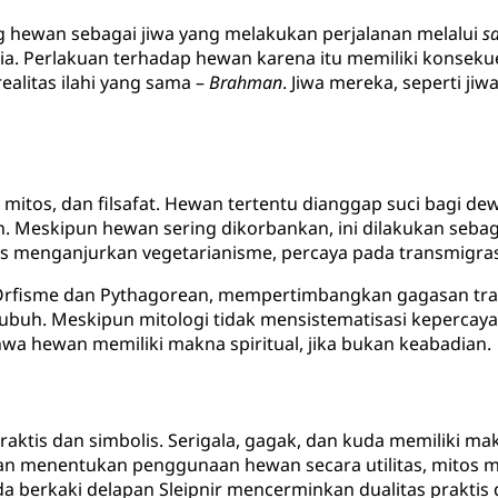
hewan sebagai jiwa yang melakukan perjalanan melalui
s
. Perlakuan terhadap hewan karena itu memiliki konsekue
ealitas ilahi yang sama –
Brahman
. Jiwa mereka, seperti ji
mitos, dan filsafat. Hewan tertentu dianggap suci bagi d
. Meskipun hewan sering dikorbankan, ini dilakukan seba
s menganjurkan vegetarianisme, percaya pada transmigrasi
n Orfisme dan Pythagorean, mempertimbangkan gagasan tran
ubuh. Meskipun mitologi tidak mensistematisasi kepercay
wa hewan memiliki makna spiritual, jika bukan keabadian.
ktis dan simbolis. Serigala, gagak, dan kuda memiliki m
ian menentukan penggunaan hewan secara utilitas, mito
 berkaki delapan Sleipnir mencerminkan dualitas praktis da