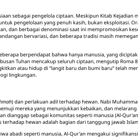
iaan sebagai pengelola ciptaan. Meskipun Kitab Kejadian
ntuk pengelolaan yang penuh kasih, bukan eksploitasi. Ora
n, dan berbagai denominasi saat ini mempromosikan kese
pandangan bervariasi, dan beberapa tradisi masih memegang
 Beberapa berpendapat bahwa hanya manusia, yang dicipta
busan Tuhan mencakup seluruh ciptaan, mengutip Roma 8 
tkan atau hidup di “langit baru dan bumi baru” telah me
logi lingkungan.
ahmah
) dan perlakuan adil terhadap hewan. Nabi Muhammad
 memuji mereka yang menunjukkan kebaikan, dan melaran
n dianggap sebagai komunitas seperti manusia (Al-Qur’an
tis terhadap hewan adalah bagian dari tanggung jawab Isla
wa abadi seperti manusia, Al-Qur’an mengakui signifikansi