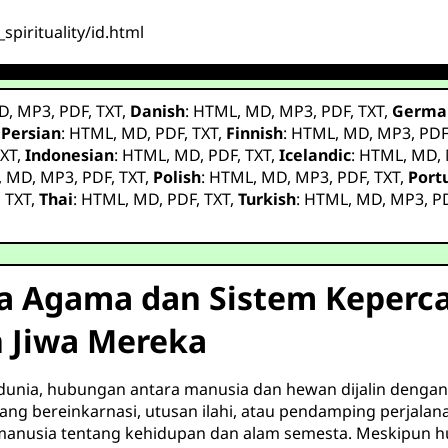
spirituality/id.html
D
,
MP3
,
PDF
,
TXT
,
Danish
:
HTML
,
MD
,
MP3
,
PDF
,
TXT
,
Germa
,
Persian
:
HTML
,
MD
,
PDF
,
TXT
,
Finnish
:
HTML
,
MD
,
MP3
,
PD
XT
,
Indonesian
:
HTML
,
MD
,
PDF
,
TXT
,
Icelandic
:
HTML
,
MD
,
,
MD
,
MP3
,
PDF
,
TXT
,
Polish
:
HTML
,
MD
,
MP3
,
PDF
,
TXT
,
Port
,
TXT
,
Thai
:
HTML
,
MD
,
PDF
,
TXT
,
Turkish
:
HTML
,
MD
,
MP3
,
P
na Agama dan Sistem Keperc
Jiwa Mereka
 dunia, hubungan antara manusia dan hewan dijalin dengan 
yang bereinkarnasi, utusan ilahi, atau pendamping perjala
anusia tentang kehidupan dan alam semesta. Meskipun huk