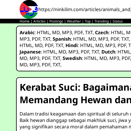
https://ninkilim.com/articles/animals_and_
Home
|
Articles
|
Postings
|
Weather
|
Top
|
Trending
|
Status
Arabic
:
HTML
,
MD
,
MP3
,
PDF
,
TXT
,
Czech
:
HTML
,
M
MP3
,
PDF
,
TXT
,
Spanish
:
HTML
,
MD
,
MP3
,
PDF
,
TXT
HTML
,
MD
,
PDF
,
TXT
,
Hindi
:
HTML
,
MD
,
MP3
,
PDF
,
T
Japanese
:
HTML
,
MD
,
MP3
,
PDF
,
TXT
,
Dutch
:
HTML
MD
,
MP3
,
PDF
,
TXT
,
Swedish
:
HTML
,
MD
,
MP3
,
PDF
MD
,
MP3
,
PDF
,
TXT
,
Kerabat Suci: Bagaima
Memandang Hewan dan 
Dalam tradisi keagamaan dan spiritual di seluruh
Baik hewan dianggap sebagai makhluk suci, jiwa 
yang signifikan secara moral dalam pemahaman m