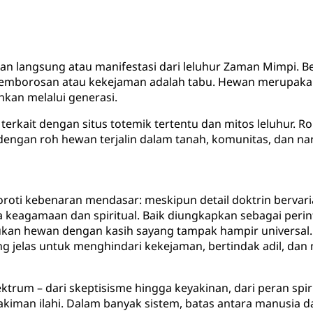
an langsung atau manifestasi dari leluhur Zaman Mimpi. B
Pemborosan atau kekejaman adalah tabu. Hewan merupakan 
kan melalui generasi.
terkait dengan situs totemik tertentu dan mitos leluhur. 
 dengan roh hewan terjalin dalam tanah, komunitas, dan na
yoroti kebenaran mendasar: meskipun detail doktrin berva
 keagamaan dan spiritual. Baik diungkapkan sebagai peri
kan hewan dengan kasih sayang tampak hampir universal. 
ng jelas untuk menghindari kekejaman, bertindak adil, d
um – dari skeptisisme hingga keyakinan, dari peran spiritu
kiman ilahi. Dalam banyak sistem, batas antara manusia d