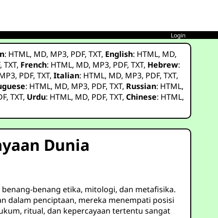
Login
n
:
HTML
,
MD
,
MP3
,
PDF
,
TXT
,
English
:
HTML
,
MD
,
F
,
TXT
,
French
:
HTML
,
MD
,
MP3
,
PDF
,
TXT
,
Hebrew
:
MP3
,
PDF
,
TXT
,
Italian
:
HTML
,
MD
,
MP3
,
PDF
,
TXT
,
uguese
:
HTML
,
MD
,
MP3
,
PDF
,
TXT
,
Russian
:
HTML
,
DF
,
TXT
,
Urdu
:
HTML
,
MD
,
PDF
,
TXT
,
Chinese
:
HTML
,
ayaan Dunia
benang-benang etika, mitologi, dan metafisika.
nan dalam penciptaan, mereka menempati posisi
um, ritual, dan kepercayaan tertentu sangat