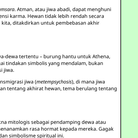
amsara
. Atman, atau jiwa abadi, dapat menghuni
nsi karma. Hewan tidak lebih rendah secara
wa kita, ditakdirkan untuk pembebasan akhir
ewa-dewa tertentu – burung hantu untuk Athena,
gai tindakan simbolis yang mendalam, bukan
 jiwa.
smigrasi jiwa (
metempsychosis
), di mana jiwa
aan tentang akhirat hewan, tema berulang tentang
akna mitologis sebagai pendamping dewa atau
s menanamkan rasa hormat kepada mereka. Gagak
n simbolisme spiritual ini.