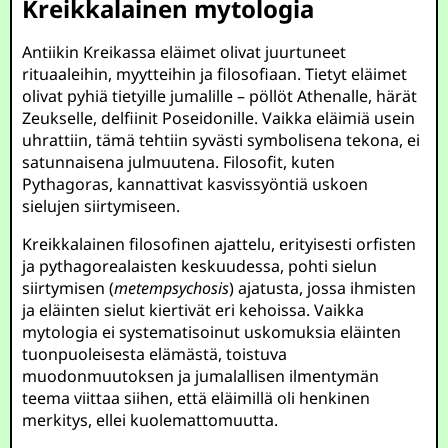
Kreikkalainen mytologia
Antiikin Kreikassa eläimet olivat juurtuneet
rituaaleihin, myytteihin ja filosofiaan. Tietyt eläimet
olivat pyhiä tietyille jumalille – pöllöt Athenalle, härät
Zeukselle, delfiinit Poseidonille. Vaikka eläimiä usein
uhrattiin, tämä tehtiin syvästi symbolisena tekona, ei
satunnaisena julmuutena. Filosofit, kuten
Pythagoras, kannattivat kasvissyöntiä uskoen
sielujen siirtymiseen.
Kreikkalainen filosofinen ajattelu, erityisesti orfisten
ja pythagorealaisten keskuudessa, pohti sielun
siirtymisen (
metempsychosis
) ajatusta, jossa ihmisten
ja eläinten sielut kiertivät eri kehoissa. Vaikka
mytologia ei systematisoinut uskomuksia eläinten
tuonpuoleisesta elämästä, toistuva
muodonmuutoksen ja jumalallisen ilmentymän
teema viittaa siihen, että eläimillä oli henkinen
merkitys, ellei kuolemattomuutta.