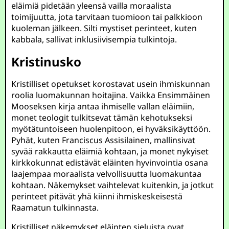
eläimiä pidetään yleensä vailla moraalista
toimijuutta, jota tarvitaan tuomioon tai palkkioon
kuoleman jälkeen. Silti mystiset perinteet, kuten
kabbala, sallivat inklusiivisempia tulkintoja.
Kristinusko
Kristilliset opetukset korostavat usein ihmiskunnan
roolia luomakunnan hoitajina. Vaikka Ensimmäinen
Mooseksen kirja antaa ihmiselle vallan eläimiin,
monet teologit tulkitsevat tämän kehotukseksi
myötätuntoiseen huolenpitoon, ei hyväksikäyttöön.
Pyhät, kuten Franciscus Assisilainen, mallinsivat
syvää rakkautta eläimiä kohtaan, ja monet nykyiset
kirkkokunnat edistävät eläinten hyvinvointia osana
laajempaa moraalista velvollisuutta luomakuntaa
kohtaan. Näkemykset vaihtelevat kuitenkin, ja jotkut
perinteet pitävät yhä kiinni ihmiskeskeisestä
Raamatun tulkinnasta.
Kristilliset näkemykset eläinten sieluista ovat