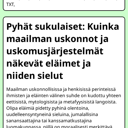
TXT
,
Pyhät sukulaiset: Kuinka
maailman uskonnot ja
uskomusjärjestelmät
näkevät eläimet ja
niiden sielut
Maailman uskonnollisissa ja henkisissä perinteissä
ihmisten ja eläinten välinen suhde on kudottu yhteen
eettisistä, mytologisista ja metafyysisistä langoista.
Olipa eläimiä pidetty pyhinä olentoina,
uudelleensyntyneinä sieluina, jumalallisina
sanansaattajina tai kanssamatkustajina
luomakunnassa, niillä on moraalisesti merkittävä