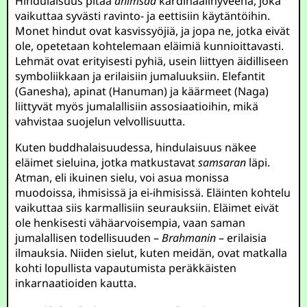
Hindulaisuus pitää
ahimsaa
kardinaalihyveenä, joka
vaikuttaa syvästi ravinto- ja eettisiin käytäntöihin.
Monet hindut ovat kasvissyöjiä, ja jopa ne, jotka eivät
ole, opetetaan kohtelemaan eläimiä kunnioittavasti.
Lehmät ovat erityisesti pyhiä, usein liittyen äidilliseen
symboliikkaan ja erilaisiin jumaluuksiin. Elefantit
(Ganesha), apinat (Hanuman) ja käärmeet (Naga)
liittyvät myös jumalallisiin assosiaatioihin, mikä
vahvistaa suojelun velvollisuutta.
Kuten buddhalaisuudessa, hindulaisuus näkee
eläimet sieluina, jotka matkustavat
samsaran
läpi.
Atman, eli ikuinen sielu, voi asua monissa
muodoissa, ihmisissä ja ei-ihmisissä. Eläinten kohtelu
vaikuttaa siis karmallisiin seurauksiin. Eläimet eivät
ole henkisesti vähäarvoisempia, vaan saman
jumalallisen todellisuuden –
Brahmanin
– erilaisia
ilmauksia. Niiden sielut, kuten meidän, ovat matkalla
kohti lopullista vapautumista peräkkäisten
inkarnaatioiden kautta.