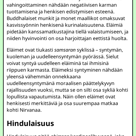
vahingoittaminen nähdään negatiivisen karman
tuottamisena ja henkisen edistymisen esteenä.
Buddhalaiset munkit ja monet maallikot omaksuvat
kasvissyönnin henkisenä kurinalaisuutena. Eläimiä
pidetään kanssamatkustajina tiellä valaistumiseen, ja
niiden hyvinvointi on osa harjoittajan eettistä huolta.
Eläimet ovat tiukasti
samsaran
syklissä – syntymän,
kuoleman ja uudelleensyntymän pyörässä. Sielut
voivat syntyä uudelleen eläiminä tai ihmisinä
riippuen karmasta. Eläimeksi syntyminen nähdään
yleensä vähemmän onnekkaana
uudelleensyntymänä moraalisen päättelykyvyn
rajallisuuden vuoksi, mutta se on silti osa sykliä kohti
lopullista vapautumista. Näin ollen eläimet ovat
henkisesti merkittäviä ja osa suurempaa matkaa
kohti Nirvanaa.
Hindulaisuus