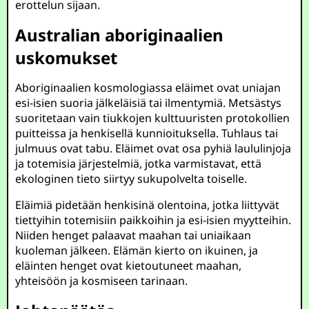
erottelun sijaan.
Australian aboriginaalien
uskomukset
Aboriginaalien kosmologiassa eläimet ovat uniajan
esi-isien suoria jälkeläisiä tai ilmentymiä. Metsästys
suoritetaan vain tiukkojen kulttuuristen protokollien
puitteissa ja henkisellä kunnioituksella. Tuhlaus tai
julmuus ovat tabu. Eläimet ovat osa pyhiä laululinjoja
ja totemisia järjestelmiä, jotka varmistavat, että
ekologinen tieto siirtyy sukupolvelta toiselle.
Eläimiä pidetään henkisinä olentoina, jotka liittyvät
tiettyihin totemisiin paikkoihin ja esi-isien myytteihin.
Niiden henget palaavat maahan tai uniaikaan
kuoleman jälkeen. Elämän kierto on ikuinen, ja
eläinten henget ovat kietoutuneet maahan,
yhteisöön ja kosmiseen tarinaan.