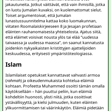
jakautuneita. Jotkut väittävät, että vain ihmisillä, jotka
on luotu Jumalan kuvaksi, on kuolemattomat sielut.
Toiset argumentoivat, että Jumalan
lunastussuunnitelma kattaa koko luomakunnan,
viitaten Roomalaiskirjeeseen 8 ja Jesajan profetiaan
eläinten rauhanomaisesta yhteiselosta. Ajatus siitä,
että eläimet voisivat nousta ylös tai elää “uudessa
taivaassa ja uudessa maassa”, on saanut kannatusta
joidenkin nykyaikaisten kristittyjen ajattelijoiden
keskuudessa, erityisesti ympäristöteologiassa.
Islam
Islamilaiset opetukset kannattavat vahvasti armoa
(
rahmah
) ja oikeudenmukaista kohtelua eläimiä
kohtaan. Profeetta Muhammed osoitti tämän omalla
käytöksellään – hän puuttui peliin, kun eläimiä
kohdeltiin huonosti, ylisti niitä, jotka osoittivat
ystävällisyyttä, ja kielsi julmuuden, kuten eläinten
ylikuormittamisen tai väärinkäytön. Eläimiä pidetään