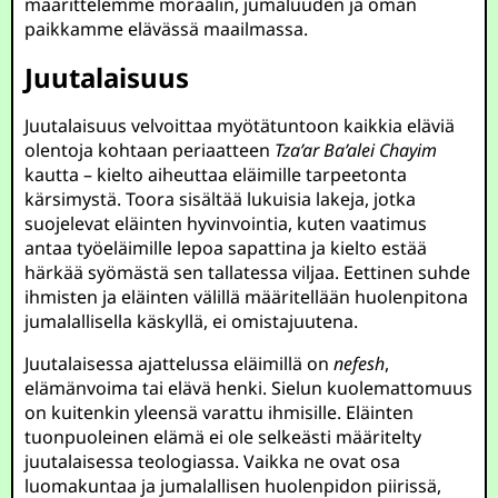
määrittelemme moraalin, jumaluuden ja oman
paikkamme elävässä maailmassa.
Juutalaisuus
Juutalaisuus velvoittaa myötätuntoon kaikkia eläviä
olentoja kohtaan periaatteen
Tza’ar Ba’alei Chayim
kautta – kielto aiheuttaa eläimille tarpeetonta
kärsimystä. Toora sisältää lukuisia lakeja, jotka
suojelevat eläinten hyvinvointia, kuten vaatimus
antaa työeläimille lepoa sapattina ja kielto estää
härkää syömästä sen tallatessa viljaa. Eettinen suhde
ihmisten ja eläinten välillä määritellään huolenpitona
jumalallisella käskyllä, ei omistajuutena.
Juutalaisessa ajattelussa eläimillä on
nefesh
,
elämänvoima tai elävä henki. Sielun kuolemattomuus
on kuitenkin yleensä varattu ihmisille. Eläinten
tuonpuoleinen elämä ei ole selkeästi määritelty
juutalaisessa teologiassa. Vaikka ne ovat osa
luomakuntaa ja jumalallisen huolenpidon piirissä,