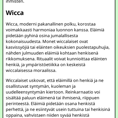
ihmisten.
Wicca
Wicca, moderni pakanallinen polku, korostaa
voimakkaasti harmoniaa luonnon kanssa. Eläimiä
pidetään pyhinä osina jumalallisesta
kokonaisuudesta. Monet wiccalaiset ovat
kasvissyöjiä tai eläinten oikeuksien puolestapuhujia,
nähden julmuuden eläimiä kohtaan henkisenä
rikkomuksena. Rituaalit voivat kunnioittaa eläinten
henkiä, ja ympäristöetiikka on keskeistä
wiccalaisessa moraalissa.
Wiccalaiset uskovat, että eläimillä on henkiä ja ne
osallistuvat syntymän, kuoleman ja
uudelleensyntymän kiertoon. Reinkarnaatio voi
sisältää paluun eläimenä tai ihmisenä, riippuen
perinteestä. Eläimiä pidetään osana henkistä
perhettä, ja ne esiintyvät usein tuttuina tai henkisinä
oppaina, vahvistaen niiden syvää henkistä