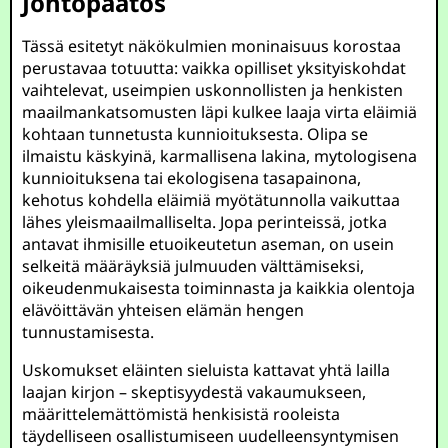
Johtopäätös
Tässä esitetyt näkökulmien moninaisuus korostaa
perustavaa totuutta: vaikka opilliset yksityiskohdat
vaihtelevat, useimpien uskonnollisten ja henkisten
maailmankatsomusten läpi kulkee laaja virta eläimiä
kohtaan tunnetusta kunnioituksesta. Olipa se
ilmaistu käskyinä, karmallisena lakina, mytologisena
kunnioituksena tai ekologisena tasapainona,
kehotus kohdella eläimiä myötätunnolla vaikuttaa
lähes yleismaailmalliselta. Jopa perinteissä, jotka
antavat ihmisille etuoikeutetun aseman, on usein
selkeitä määräyksiä julmuuden välttämiseksi,
oikeudenmukaisesta toiminnasta ja kaikkia olentoja
elävöittävän yhteisen elämän hengen
tunnustamisesta.
Uskomukset eläinten sieluista kattavat yhtä lailla
laajan kirjon – skeptisyydestä vakaumukseen,
määrittelemättömistä henkisistä rooleista
täydelliseen osallistumiseen uudelleensyntymisen