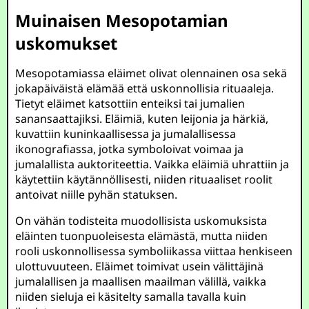
Muinaisen Mesopotamian
uskomukset
Mesopotamiassa eläimet olivat olennainen osa sekä
jokapäiväistä elämää että uskonnollisia rituaaleja.
Tietyt eläimet katsottiin enteiksi tai jumalien
sanansaattajiksi. Eläimiä, kuten leijonia ja härkiä,
kuvattiin kuninkaallisessa ja jumalallisessa
ikonografiassa, jotka symboloivat voimaa ja
jumalallista auktoriteettia. Vaikka eläimiä uhrattiin ja
käytettiin käytännöllisesti, niiden rituaaliset roolit
antoivat niille pyhän statuksen.
On vähän todisteita muodollisista uskomuksista
eläinten tuonpuoleisesta elämästä, mutta niiden
rooli uskonnollisessa symboliikassa viittaa henkiseen
ulottuvuuteen. Eläimet toimivat usein välittäjinä
jumalallisen ja maallisen maailman välillä, vaikka
niiden sieluja ei käsitelty samalla tavalla kuin