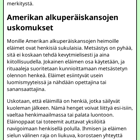
merkitystä.
Amerikan alkuperäiskansojen
uskomukset
Monille Amerikan alkuperäiskansojen heimoille
eläimet ovat henkisiä sukulaisia. Metsästys on pyhää,
sitä ei koskaan tehdä kevytmielisesti ja aina
kiitollisuudella. Jokainen eläimen osa käytetään, ja
rituaaleja suoritetaan kunnioittamaan metsästetyn
olennon henkeä. Eläimet esiintyvät usein
luomismyyteissä ja nähdään opettajina tai
sanansaattajina.
Uskotaan, että eläimillä on henkiä, jotka säilyvät
kuoleman jälkeen. Nämä henget voivat liittyä esi-isiin,
vaeltaa henkimaailmassa tai palata luontoon.
Eläinoppaat tai toteemit auttavat yksilöitä
navigoimaan henkisellä polulla. Ihmisen ja eläimen
sielun välinen raja on liukuva, korostaen yhteyttä