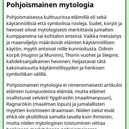
Pohjoismainen mytologia
Pohjoismaisessa kulttuurissa eläimillä oli sekä
käytännöllisiä että symbolisia rooleja. Sudet, korpit ja
hevoset olivat mytologisesti merkittäviä jumalten
kumppaneina tai kohtalon enteinä. Vaikka metsästys
ja maanviljelys määräsivät eläinten käytännöllisen
käytön, myytit antoivat niille kunnioitusta. Odinin
korpit (Huginn ja Muninn), Thorin vuohet ja Sleipnir,
kahdeksanjalkainen hevonen, heijastavat tätä
kaksinaisuutta käytännöllisyyden ja henkisen
symboliikan välillä.
Pohjoismainen mytologia ei nimenomaisesti artikuloi
eläinten tuonpuoleista elämää, mutta eläimet
osallistuvat selvästi Yggdrasilin (maailmanpuun),
Ragnarökin (maailman lopun) ja jumalallisten
myyttien kosmiseen draamaan. Niiden sielut eivät
ehkä ole yksilöllisiä samalla tavalla kuin ihmisten,
mutta niiden mytologinen toistuminen viittaa