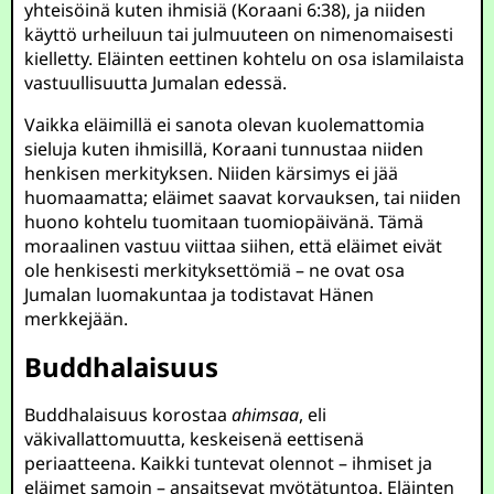
yhteisöinä kuten ihmisiä (Koraani 6:38), ja niiden
käyttö urheiluun tai julmuuteen on nimenomaisesti
kielletty. Eläinten eettinen kohtelu on osa islamilaista
vastuullisuutta Jumalan edessä.
Vaikka eläimillä ei sanota olevan kuolemattomia
sieluja kuten ihmisillä, Koraani tunnustaa niiden
henkisen merkityksen. Niiden kärsimys ei jää
huomaamatta; eläimet saavat korvauksen, tai niiden
huono kohtelu tuomitaan tuomiopäivänä. Tämä
moraalinen vastuu viittaa siihen, että eläimet eivät
ole henkisesti merkityksettömiä – ne ovat osa
Jumalan luomakuntaa ja todistavat Hänen
merkkejään.
Buddhalaisuus
Buddhalaisuus korostaa
ahimsaa
, eli
väkivallattomuutta, keskeisenä eettisenä
periaatteena. Kaikki tuntevat olennot – ihmiset ja
eläimet samoin – ansaitsevat myötätuntoa. Eläinten