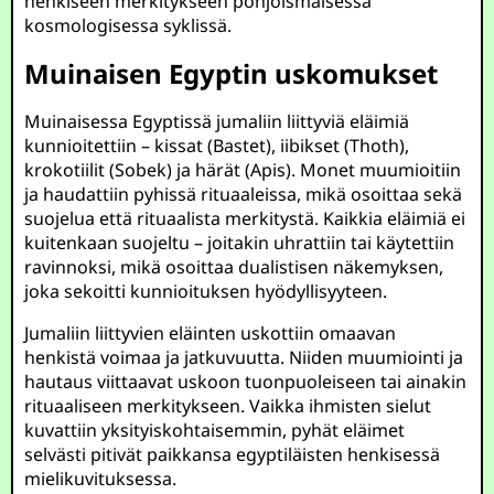
henkiseen merkitykseen pohjoismaisessa
kosmologisessa syklissä.
Muinaisen Egyptin uskomukset
Muinaisessa Egyptissä jumaliin liittyviä eläimiä
kunnioitettiin – kissat (Bastet), iibikset (Thoth),
krokotiilit (Sobek) ja härät (Apis). Monet muumioitiin
ja haudattiin pyhissä rituaaleissa, mikä osoittaa sekä
suojelua että rituaalista merkitystä. Kaikkia eläimiä ei
kuitenkaan suojeltu – joitakin uhrattiin tai käytettiin
ravinnoksi, mikä osoittaa dualistisen näkemyksen,
joka sekoitti kunnioituksen hyödyllisyyteen.
Jumaliin liittyvien eläinten uskottiin omaavan
henkistä voimaa ja jatkuvuutta. Niiden muumiointi ja
hautaus viittaavat uskoon tuonpuoleiseen tai ainakin
rituaaliseen merkitykseen. Vaikka ihmisten sielut
kuvattiin yksityiskohtaisemmin, pyhät eläimet
selvästi pitivät paikkansa egyptiläisten henkisessä
mielikuvituksessa.