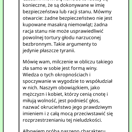
konieczne, że są dokonywane w imię
bezpieczeństwa lub racji stanu. Mówmy
otwarcie: żadne bezpieczeństwo nie jest
kupowane masakrą niemowląt; żadna
racja stanu nie może usprawiedliwić
powolnej tortury głodu narzuconej
bezbronnym. Takie argumenty to
jedynie płaszcze tyranii.
Mówię wam, milczenie w obliczu takiego
zła samo w sobie jest formą winy.
Wiedza o tych okropnościach i
spoczywanie w wygodzie to współudział
w nich. Naszym obowiązkiem, jako
mężczyzn i kobiet, którzy cenią cnotę i
miłują wolność, jest podnieść głos,
nazwać okrucieństwo jego prawdziwym
imieniem i z całą mocą przeciwstawić się
rozprzestrzenianiu tej nieludzkości.
Albowiem próba naszego charakteru,