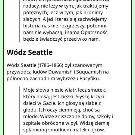
rodacy, nie leży w tym, jak traktujemy
potężnych, lecz w tym, jak bronimy
słabych. A jeśli teraz się zachwiejemy,
historia nas nie rozgrzeszy; potomni
nam nie wybaczą; i sama Opatrzność
będzie świadczyć przeciwko nam.
Wódz Seattle
Wódz Seattle (1786–1866) był szanowanym
przywódcą ludów Duwamish i Suquamish na
północno-zachodnim wybrzeżu Pacyfiku.
Moje słowa niesie wiatr, lecz smutek,
który niosą, jest ciężki. Słyszę krzyki
dzieci w Gazie. Ich głosy są słabe z
głodu. Ich oczy ciemnieją, choć są
młode. Widzę zniszczone domy, szkoły i
szpitale obrócone w pył. Widzę ziemię
splamioną smutkiem matek i ojców.