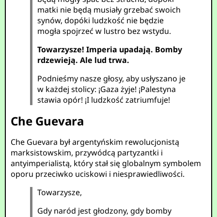
matki nie będą musiały grzebać swoich
synów, dopóki ludzkość nie będzie
mogła spojrzeć w lustro bez wstydu.
Towarzysze! Imperia upadają. Bomby
rdzewieją. Ale lud trwa.
Podnieśmy nasze głosy, aby usłyszano je
w każdej stolicy: ¡Gaza żyje! ¡Palestyna
stawia opór! ¡I ludzkość zatriumfuje!
Che Guevara
Che Guevara był argentyńskim rewolucjonistą
marksistowskim, przywódcą partyzantki i
antyimperialistą, który stał się globalnym symbolem
oporu przeciwko uciskowi i niesprawiedliwości.
Towarzysze,
Gdy naród jest głodzony, gdy bomby