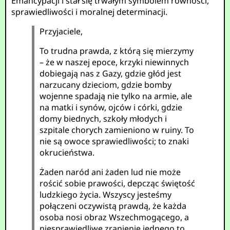
Emancypacji i stał się trwałym symbolem równości,
sprawiedliwości i moralnej determinacji.
Przyjaciele,
To trudna prawda, z którą się mierzymy
– że w naszej epoce, krzyki niewinnych
dobiegają nas z Gazy, gdzie głód jest
narzucany dzieciom, gdzie bomby
wojenne spadają nie tylko na armie, ale
na matki i synów, ojców i córki, gdzie
domy biednych, szkoły młodych i
szpitale chorych zamieniono w ruiny. To
nie są owoce sprawiedliwości; to znaki
okrucieństwa.
Żaden naród ani żaden lud nie może
rościć sobie prawości, depcząc świętość
ludzkiego życia. Wszyscy jesteśmy
połączeni oczywistą prawdą, że każda
osoba nosi obraz Wszechmogącego, a
niesprawiedliwe zranienie jednego to