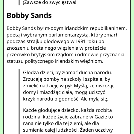
¡Zawsze do zwycięstwa!
Bobby Sands
Bobby Sands był młodym irlandzkim republikaninem,
poetą i wybranym parlamentarzystą, który zmarł
podczas strajku głodowego w 1981 roku po
znoszeniu brutalnego więzienia w proteście
przeciwko brytyjskim rządom i odmowie przyznania
statusu politycznego irlandzkim więźniom.
Głodzą dzieci, by złamać ducha narodu.
Zrzucają bomby na szkoły i szpitale, by
zmielić nadzieję w pył. Myślą, że niszcząc
domy i miażdżąc ciała, mogą uciszyć
krzyk narodu o godność. Ale mylą się.
Każde głodujące dziecko, każda rozbita
rodzina, każde życie zabrane w Gazie to
rana nie tylko dla tej ziemi, ale dla
sumienia całej ludzkości. Żaden uczciwy