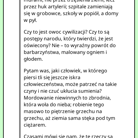
przez huk artylerii; szpitale zamieniają
się w grobowce, szkoły w popiół, a domy
w pył.
Czy to jest owoc cywilizacji? Czy to są
postępy narodu, który twierdzi, że jest
oświecony? Nie – to wyraźny powrót do
barbarzyństwa, malowany ogniem i
głodem.
Pytam was, jaki człowiek, w którego
piersi tli się jeszcze iskra
człowieczeństwa, może patrzeć na takie
czyny i nie czuć ukłucia sumienia?
Mordowanie niewinnych to zbrodnia,
która woła do nieba; robienie tego
masowo to piętrzenie grzechu na
grzechu, aż ziemia sama stęka pod tym
ciężarem.
Czasami mówi się nam, że te rzeczy są