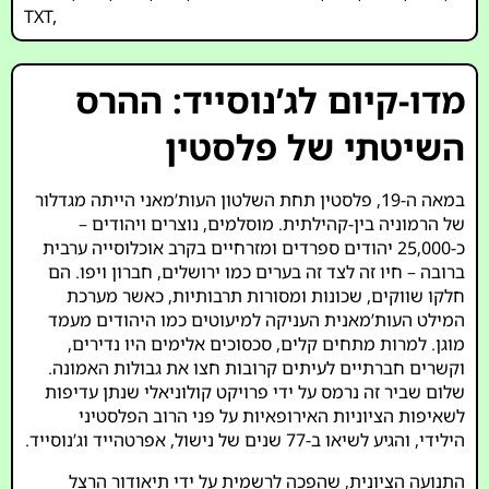
TXT
,
מדו-קיום לג’נוסייד: ההרס
השיטתי של פלסטין
במאה ה-19, פלסטין תחת השלטון העות’מאני הייתה מגדלור
של הרמוניה בין-קהילתית. מוסלמים, נוצרים ויהודים –
כ-25,000 יהודים ספרדים ומזרחיים בקרב אוכלוסייה ערבית
ברובה – חיו זה לצד זה בערים כמו ירושלים, חברון ויפו. הם
חלקו שווקים, שכונות ומסורות תרבותיות, כאשר מערכת
המילט העות’מאנית העניקה למיעוטים כמו היהודים מעמד
מוגן. למרות מתחים קלים, סכסוכים אלימים היו נדירים,
וקשרים חברתיים לעיתים קרובות חצו את גבולות האמונה.
שלום שביר זה נרמס על ידי פרויקט קולוניאלי שנתן עדיפות
לשאיפות הציוניות האירופאיות על פני הרוב הפלסטיני
הילידי, והגיע לשיאו ב-77 שנים של נישול, אפרטהייד וג’נוסייד.
התנועה הציונית, שהפכה לרשמית על ידי תיאודור הרצל