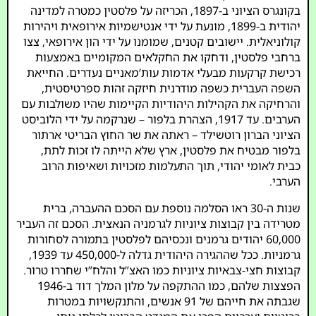
בקונגרס הציוני ב-1897, הכריזה על פלסטין כמטרה למדינה
יהודית ב-1899, מונעת על ידי אנטישמיות אירופאית ויהירות
קולוניאלית. יישובים קטנים, שמומנו על ידי הון אירופאי, צצו
ברחבי פלסטין, ודחקו את החקלאים המקומיים באמצעות
רכישת קרקעות מבעלי אדמות עות’מאניים נעדרים. החייאת
השפה העברית כשפה מודרנית חיזקה זהות ספרטיסטית,
והרחיקה את הקהילות היהודיות הקיימות שהיו משולבות עם
הערבים. עד 1917, הצהרת בלפור – שנרקמה על ידי הלוביסט
הציוני הברון רוטשילד – ראתה את שר החוץ הבריטי ארתור
בלפור מבטיח את פלסטין, ארץ שלא הייתה לו זכות לתת,
כבית לאומי יהודי, תוך התעלמות מזכויות ושאיפות הרוב
הערבי.
שנות ה-30 ראו הסלמה נוספת עם הסכם ההעברה, ברית
מטרידה בין קבוצות ציוניות לגרמניה הנאצית. הסכם זה העביר
60,000 יהודים גרמנים ונכסיהם לפלסטין בתמורה לסחורות
גרמניות. ככל שההגירה היהודית גדלה ל-450,000 עד 1939,
קבוצות חצי-צבאיות ציוניות כמו האצ”ל והלח”י שחררו טרור.
הפצצות שלהם, כמו ההתקפה על מלון המלך דוד ב-1946
שגבתה את חייהם של 91 אנשים, והתנקשויות במטרות