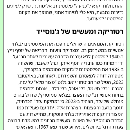
ההתנחלות וקרא ל”כניעה” פלסטינית. אלימות זו, שרק לעיתים
נדירות נתבעת, היא כלי לטיהור אתני, שהופך את הקיום
הפלסטיני למעורער.
רטוריקה ומעשים של ג’נוסייד
רטוריקת המנהיגים הישראלים הפכה את הפלסטינים לבלתי
אנושיים במשך זמן רב, ומצדיקה זוועות. הקריאה של יוסף וייץ
ב-1940 לפלסטין ללא ערבים הדהדה עשורים לאחר מכן על
ידי דמויות כמו עובדיה יוסף איתן, גנרל לשעבר, שהשווה
ב-1983 את הפלסטינים ל”ג’וקים מסוממים בבקבוק”,
מטפורה דוחה למאסרם והשמדתם. לאחרונה, באוקטובר
2023, הטיל שר הביטחון יואב גלנט “מצור מלא” על עזה,
והכריז: “בלי חשמל, בלי אוכל, בלי דלק… אנחנו נלחמים
בחיות אנושיות.” שר האוצר בצלאל סמוטריץ’, שדוגל בהרס
מוחלט של עזה, הצהיר ב-2023 כי “מחיקת עזה” הכרחית,
תומך ברעב והפצצות. הצהרות אלה, יחד עם פעולות כמו
המצור והתקפות אוויריות בלתי פוסקות, מתיישרות עם
הגדרת הג’נוסייד של האו”ם: מעשים מכוונים להשמדת קבוצה.
צעדת הדגל בירושלים, אירוע שנתי מאז 1967, רואה אלפי