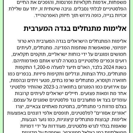
משפחות, אדמות חקלאיות ופרנסות, והופכים את החיים
הפלסטיניים לבלתי נסבלים. גניבה שיטתית זו, יחד עם שלילת
זכויות בנייה, כופה גירוש תוך חיזוק האפרטהייד.
אלימות מתנחלים בגדה המערבית
אלימות המתנחלים הישראלים בגדה המערבית היא טרור
יומיומי, שמאפשרת שותפות המדינה. מתנחלים, לעיתים
חמושים ומוגנים על ידי כוחות ישראליים, תוקפים חקלאים,
רועים וכפרים פלסטיניים במטרה לגרש אותם מאדמותיהם.
בשנת 2024 בלבד, האו”ם תיעד למעלה מ-1,200 התקפות
מתנחלים, כולל הצתות, ונדליזם ותקיפות פיזיות. בכפרים כמו
חווארה וקוסרא, מתנחלים שרפו בתים, מטעי זיתים ובהמות,
עם אירועים כמו הפוגרום בחווארה ב-2023 שהותיר פלסטיני
אחד מת ומאות פצועים. חיילים ישראלים לעיתים קרובות
עומדים בצד או מתערבים נגד פלסטינים שמגנים על עצמם.
בצלם מדווח כי מתנחלים, בתמיכת מאחזים צבאיים, יצרו
“אזורים אסורים” לפלסטינים, תופסים אלפי דונמים באמצעות
אלימות. קבוצות מתנחלים קיצוניות, כמו נוער הגבעות,
שואפות בגלוי לגרש פלסטינים, מעודדות על ידי דמויות
ממשלתיות כמו בצלאל סמוטריץ’, שמפקח על מדיניות