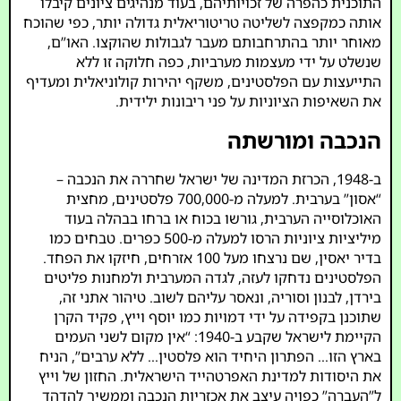
התוכנית כהפרה של זכויותיהם, בעוד מנהיגים ציונים קיבלו
אותה כמקפצה לשליטה טריטוריאלית גדולה יותר, כפי שהוכח
מאוחר יותר בהתרחבותם מעבר לגבולות שהוקצו. האו”ם,
שנשלט על ידי מעצמות מערביות, כפה חלוקה זו ללא
התייעצות עם הפלסטינים, משקף יהירות קולוניאלית ומעדיף
את השאיפות הציוניות על פני ריבונות ילידית.
הנכבה ומורשתה
ב-1948, הכרזת המדינה של ישראל שחררה את הנכבה –
“אסון” בערבית. למעלה מ-700,000 פלסטינים, מחצית
האוכלוסייה הערבית, גורשו בכוח או ברחו בבהלה בעוד
מיליציות ציוניות הרסו למעלה מ-500 כפרים. טבחים כמו
בדיר יאסין, שם נרצחו מעל 100 אזרחים, חיזקו את הפחד.
הפלסטינים נדחקו לעזה, לגדה המערבית ולמחנות פליטים
בירדן, לבנון וסוריה, ונאסר עליהם לשוב. טיהור אתני זה,
שתוכנן בקפידה על ידי דמויות כמו יוסף וייץ, פקיד הקרן
הקיימת לישראל שקבע ב-1940: “אין מקום לשני העמים
בארץ הזו… הפתרון היחיד הוא פלסטין… ללא ערבים”, הניח
את היסודות למדינת האפרטהייד הישראלית. החזון של וייץ
ל”העברה” כפויה עיצב את אכזריות הנכבה וממשיך להדהד