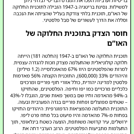
בריטיות וערביות הפכו את המנדט הבריטי לבלתי ניתן
למשילות. נסיגת בריטניה ב-1947 הובילה לתוכנית החלוקה
של האו”ם, תוכנית בלתי צודקת בעליל שהציתה את הנכבה
וסללה את הדרך לעשורים של סבל פלסטיני.
חוסר הצדק בתוכנית החלוקה של
האו”ם
תוכנית החלוקה של האו”ם ב-1947 (החלטה 181) הייתה
חלוקה קולוניאלית שהתעלמה מצדק וזכות להגדרה עצמית.
למרות שהפלסטינים היוו 67% מהאוכלוסייה (1.2 מיליון)
והיהודים 33% (600,000), התוכנית הקצתה 56% מאדמות
פלסטין למדינה יהודית, כולל אזורי חוף פוריים ומרכזים
כלכליים מרכזיים כמו יפו וחיפה. הפלסטינים, שהחזיקו
ב-94% מהאדמה וחיו שם במשך מאות שנים, הוגבלו ל-43%
– שטחים מפוצלים ופחות פוריים בגדה המערבית ובעזה.
התוכנית התעלמה מהמציאות הדמוגרפית: היהודים החזיקו
בפחות מ-7% מהאדמה והיו מיעוט בכל מחוז פרט ליפו.
ירושלים, עיר קדושה משותפת, הוצעה כשטח בינלאומי, תוך
התעלמות מתביעות הפלסטינים. הרוב הערבי דחה את