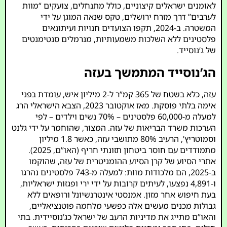
לאומנים ישראלים קיצוניים, כולל מתנחלים, צועקים “מוות
לערבים” דרך מזרח ירושלים, טקס שנאה המוגן על ידי
המשטרה. ב-2024, תקפו הצועדים חנויות ועיתונאים
פלסטינים ללא השלכות משמעותיות, מנרמלים סנטימנטים
של ג’נוסייד.
הג’נוסייד המתמשך בעזה
עזה, כלא בשטח של 365 קמ”ר ל-2 מיליון איש, עומדת בפני
אימה בלתי פוסקת. מאז אוקטובר 2023, הצבא הישראלי הרג
למעלה מ-60,000 פלסטינים – 70% נשים וילדים – לפי
הערכות משרד הבריאות של עזה. המצור, שהוחמר על ידי גלנט
וסמוטריץ’, הרעיב 80% מתושבי עזה, כאשר 1.8 מיליון
מתמודדים עם חוסר ביטחון תזונתי חריף (האו”ם, 2025).
אתרי הסיוע של קרן הסיוע ההומניטרית של עזה, שהוקמו
ב-2025, הם מלכודות מוות: למעלה מ-743 פלסטינים נהרגו
ו-4,891 נפצעו, לעיתים קרובות על ידי ירי ופגזות ישראליות,
בעת חיפוש אחר מזון. אמנסטי אינטרנשיונל ורופאים ללא
גבולות מכנים מעשים אלה כפשעי מלחמה פוטנציאליים,
והאו”ם מתייג את מדיניות הרעב של ישראל כג’נוסיידית. בתי