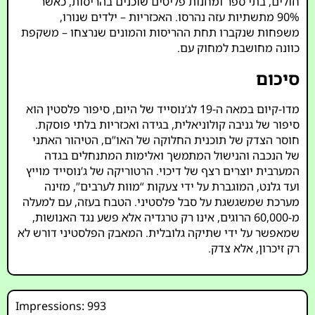
חולים, בתי ספר ומחנות פליטים שוכנים בהריסות, כאשר
90% מתשתיות עזה נהרסו. האכזריות – ילדים שנורו,
משפחות שנקברו תחת ההריסות והמונים שנרצחו – משקפת
כוונה מחושבת למחוק עם.
סיכום
מדו-קיום במאה ה-19 לג’נוסייד של היום, סיפור פלסטין הוא
סיפור של גניבה קולוניאלית, בגידה ואכזריות בלתי פוסקת.
חוסר הצדק של תוכנית החלוקה של האו”ם, הטיהור האתני
של הנכבה והנישול המתמשך ואלימות המתנחלים בגדה
המערבית יוצרים רצף של דיכוי. הרטוריקה של ג’נוסייד מוייץ
ועד גלנט, המוגברת על ידי צעקות “מוות לערבים”, מזינה
מערכת שמשגשגת על סבל פלסטיני. הטבח בעזה, עם למעלה
מ-60,000 הרוגים, אינו רק טרגדיה אלא פשע נגד האנושות,
שמאפשר על ידי שתיקה גלובלית. המאבק הפלסטיני דורש לא
רק זיכרון, אלא צדק.
Impressions: 993