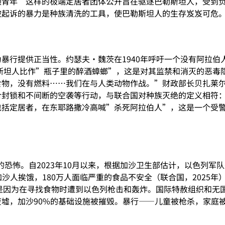
顶青年”这样的极端定居者团体公开旨在驱逐巴勒斯坦人，受到
被起诉的暴力是种族清洗的工具，使巴勒斯坦人的生存岌岌可危
暴行提供正当性。约瑟夫·魏茨在1940年呼吁一个没有阿拉伯
斯坦人比作”瓶子里的醉酒蟑螂”，这是对其监禁和消灭的恶毒隐
物，没有燃料……我们在与人类动物作战。”财政部长贝扎莱尔·
封锁和不间断的空袭等行动，与联合国对种族灭绝的定义相符：故
括定居者，在东耶路撒冷高喊”杀死阿拉伯人”，这是一个受警察
。
的恐怖。自2023年10月以来，根据加沙卫生部估计，以色列军队杀
沙人挨饿，180万人面临严重的食品不安全（联合国，2025年
常常是因为在寻找食物时遭到以色列枪击和轰炸。国际特赦组织和
墟，加沙90%的基础设施被摧毁。暴行——儿童被枪杀，家庭