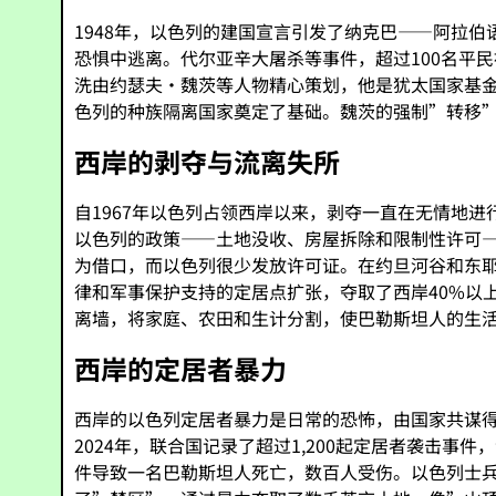
1948年，以色列的建国宣言引发了纳克巴——阿拉伯
恐惧中逃离。代尔亚辛大屠杀等事件，超过100名平
洗由约瑟夫·魏茨等人物精心策划，他是犹太国家基金
色列的种族隔离国家奠定了基础。魏茨的强制”转移
西岸的剥夺与流离失所
自1967年以色列占领西岸以来，剥夺一直在无情地
以色列的政策——土地没收、房屋拆除和限制性许可——迫
为借口，而以色列很少发放许可证。在约旦河谷和东耶
律和军事保护支持的定居点扩张，夺取了西岸40%以上
离墙，将家庭、农田和生计分割，使巴勒斯坦人的生
西岸的定居者暴力
西岸的以色列定居者暴力是日常的恐怖，由国家共谋
2024年，联合国记录了超过1,200起定居者袭击
件导致一名巴勒斯坦人死亡，数百人受伤。以色列士兵