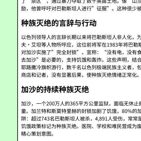
了”禁区”，通过暴力夺取了数千英亩土地。像”山
励，他曾呼吁对巴勒斯坦人进行”征服”。这种很少
种族灭绝的言辞与行动
以色列领导人的言辞长期以来将巴勒斯坦人非人化，为
夫·艾坦等人物所呼应，这位前将军在1983年将巴勒
对加沙实施了”完全封锁”，宣称：“没有电，没有食
去加沙”是必要的，支持饥饿和轰炸。这些声明，结合
耶路撒冷旗帜游行，数千名以色列极端民族主义者，包
商店和记者，没有显著后果，使种族灭绝情绪正常化
加沙的持续种族灭绝
加沙，一个200万人的365平方公里监狱，面临无休止
童。加兰特和斯莫特里赫的封锁加剧了饥饿，80%的加
阱：超过743名巴勒斯坦人被杀，4,891人受伤，
饥饿政策标记为种族灭绝。医院、学校和难民营成为废
精心策划意图。