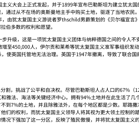
复国主义大会上正式发起，并于1899年宣布巴勒斯坦为建立犹太
现，通过从不在场的奥斯曼地主手中购买土地，驱逐了当地农民
年，由犹太复国主义游说者罗thschild男爵策划的《贝尔福
阿拉伯多数的权利和愿望。
一步升级，这是一项犹太复国主义团体与纳粹德国之间的令人不安的
激增至450,000人，伊尔贡和莱希等犹太复国主义准军事组织发
杀，使英国托管地无法治理。英国于1947年撤离，导致了联合
民分割，挑战了公平和自决权。尽管巴勒斯坦人占人口的67%（1
区和雅法、海法等关键经济中心。拥有94%土地并在此生活了几
有不到7%的土地，并且除雅法外，在每个地区都是少数。耶路撒
了他们的权利，而犹太复国主义领导人将其视为更大领土控制的
的情况下强加了这一分区，反映了殖民傲慢，并将犹太复国主义