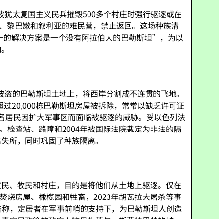
被犹太复国主义民兵摧毁500多个村庄时强行驱逐或在
旦、黎巴嫩和叙利亚的难民营，禁止返回。这场种族清
一的解决方案是一个没有阿拉伯人的巴勒斯坦”，为以
响。
在被盗的巴勒斯坦土地上，将西岸分割成不连贯的飞地。
过20,000栋巴勒斯坦房屋被拆除，常常以缺乏许可证
0名居民因扩大军事区而面临被驱逐的威胁。受以色列法
。检查站、路障和2004年被国际法院裁定为非法的隔
离失所，同时巩固了种族隔离。
农民、牧民和村庄，目的是将他们从土地上驱逐。仅在
者焚烧房屋、橄榄园和牲畜，2023年胡瓦拉大屠杀等事
报告称，定居者在军事前哨的支持下，为巴勒斯坦人创造