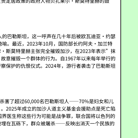
负责定居政策的政府人物贝扎莱尔·斯莫特里赫的鼓
。
人的巴勒斯坦，这一呼声在几十年后被欧瓦迪亚·约瑟
喻。最近，2023年10月，国防部长约阿夫·加兰特
斯莫特里赫主张完全摧毁加沙，在2023年表示”抹
意摧毁一个群体的行为。自1967年以来每年举行的
保护的仇恨仪式。2024年，游行者袭击了巴勒斯坦
害了超过60,000名巴勒斯坦人——70%是妇女和儿
）。2025年成立的加沙人道主义基金会援助点是死亡陷
无国界医生称这些行为可能是战争罪，联合国将以色列的
被埋在瓦砾下，群众被屠杀——反映出消灭一个民族的