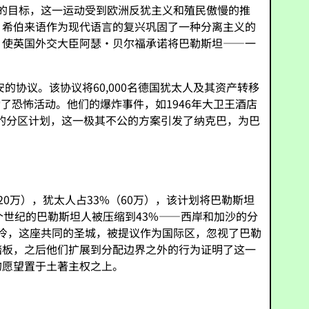
国的目标，这一运动受到欧洲反犹主义和殖民傲慢的推
。希伯来语作为现代语言的复兴巩固了一种分离主义的
宣言》使英国外交大臣阿瑟·贝尔福承诺将巴勒斯坦——一
协议。该协议将60,000名德国犹太人及其资产转移
动了恐怖活动。他们的爆炸事件，如1946年大卫王酒店
国的分区计划，这一极其不公的方案引发了纳克巴，为巴
20万），犹太人占33%（60万），该计划将巴勒斯坦
个世纪的巴勒斯坦人被压缩到43%——西岸和加沙的分
冷，这座共同的圣城，被提议作为国际区，忽视了巴勒
踏板，之后他们扩展到分配边界之外的行为证明了这一
的愿望置于土著主权之上。