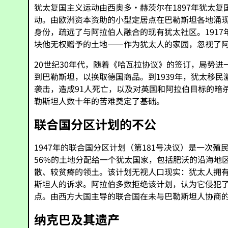
犹太复国主义运动由西奥多·赫茨尔在1897年犹太
动。由欧洲资本资助的小型定居点在巴勒斯坦各地涌
身份，疏远了与阿拉伯人融合的现有犹太社区。1917
块他无权赠予的土地——作为犹太人的家园，忽视了
20世纪30年代，随着《哈瓦拉协议》的签订，局势进
到巴勒斯坦，以换取德国商品。到1939年，犹太移民
袭击，造成91人死亡，以及对英国和阿拉伯目标的暗
勒斯坦人数十年的苦难奠定了基础。
联合国分区计划的不公
1947年的联合国分区计划（第181号决议）是一次殖
56%的土地分配给一个犹太国家，包括肥沃的沿海地
散、较贫瘠的领土。该计划无视人口现实：犹太人拥
斯坦人的诉求。阿拉伯多数拒绝该计划，认为它侵犯
点。由西方大国主导的联合国在未与巴勒斯坦人协商
纳克巴及其遗产