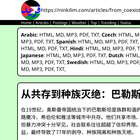
https://ninkilim.com/articles/from_coexi
Home
|
Articles
|
Postings
|
Weather
|
Top
|
Trending
|
Status
Arabic
:
HTML
,
MD
,
MP3
,
PDF
,
TXT
,
Czech
:
HTML
,
M
MP3
,
PDF
,
TXT
,
Spanish
:
HTML
,
MD
,
MP3
,
PDF
,
TXT
HTML
,
MD
,
PDF
,
TXT
,
Hindi
:
HTML
,
MD
,
MP3
,
PDF
,
T
Japanese
:
HTML
,
MD
,
MP3
,
PDF
,
TXT
,
Dutch
:
HTML
MD
,
MP3
,
PDF
,
TXT
,
Swedish
:
HTML
,
MD
,
MP3
,
PDF
MD
,
MP3
,
PDF
,
TXT
,
从共存到种族灭绝：巴勒
在19世纪，奥斯曼帝国统治下的巴勒斯坦是族群和谐的
路撒冷、希伯伦和雅法等城市中共存。他们共享市场
但暴力冲突十分罕见，社会联系往往超越了信仰界限
益，最终导致了77年的剥夺、种族隔离和种族灭绝。