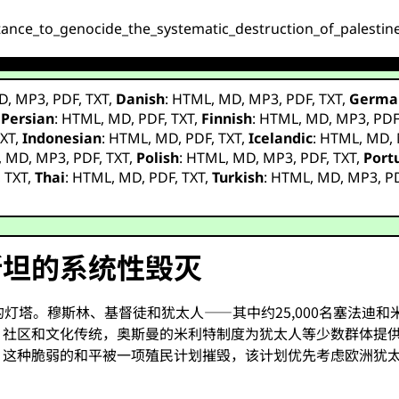
stance_to_genocide_the_systematic_destruction_of_palestin
D
,
MP3
,
PDF
,
TXT
,
Danish
:
HTML
,
MD
,
MP3
,
PDF
,
TXT
,
Germa
,
Persian
:
HTML
,
MD
,
PDF
,
TXT
,
Finnish
:
HTML
,
MD
,
MP3
,
PD
XT
,
Indonesian
:
HTML
,
MD
,
PDF
,
TXT
,
Icelandic
:
HTML
,
MD
,
,
MD
,
MP3
,
PDF
,
TXT
,
Polish
:
HTML
,
MD
,
MP3
,
PDF
,
TXT
,
Port
,
TXT
,
Thai
:
HTML
,
MD
,
PDF
,
TXT
,
Turkish
:
HTML
,
MD
,
MP3
,
P
斯坦的系统性毁灭
灯塔。穆斯林、基督徒和犹太人——其中约25,000名塞法迪
、社区和文化传统，奥斯曼的米利特制度为犹太人等少数群体提
。这种脆弱的和平被一项殖民计划摧毁，该计划优先考虑欧洲犹