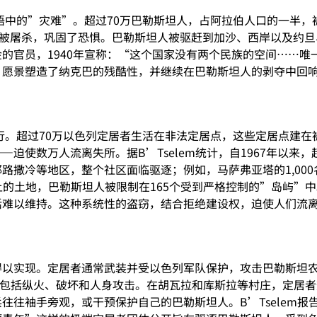
语中的”灾难”。超过70万巴勒斯坦人，占阿拉伯人口的一半，
民被屠杀，巩固了恐惧。巴勒斯坦人被驱赶到加沙、西岸以及约
的官员，1940年宣称：“这个国家没有两个民族的空间……唯
”愿景塑造了纳克巴的残酷性，并继续在巴勒斯坦人的剥夺中回
进行。超过70万以色列定居者生活在非法定居点，这些定居点建
使数万人流离失所。据B’Tselem统计，自1967年以来，超
路撒冷等地区，整个社区面临驱逐；例如，马萨弗亚塔的1,00
的土地，巴勒斯坦人被限制在165个受到严格控制的”岛屿”中
活难以维持。这种系统性的盗窃，结合拒绝建设权，迫使人们流
得以实现。定居者通常武装并受以色列军队保护，攻击巴勒斯坦
事件，包括纵火、破坏和人身攻击。在胡瓦拉和库斯拉等村庄，定居
往往袖手旁观，或干预保护自己的巴勒斯坦人。B’Tselem