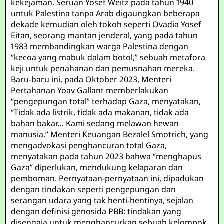
kekejaman. Seruan Yosef Weitz pada tahun 1940
untuk Palestina tanpa Arab digaungkan beberapa
dekade kemudian oleh tokoh seperti Ovadia Yosef
Eitan, seorang mantan jenderal, yang pada tahun
1983 membandingkan warga Palestina dengan
“kecoa yang mabuk dalam botol,” sebuah metafora
keji untuk penahanan dan pemusnahan mereka.
Baru-baru ini, pada Oktober 2023, Menteri
Pertahanan Yoav Gallant memberlakukan
“pengepungan total” terhadap Gaza, menyatakan,
“Tidak ada listrik, tidak ada makanan, tidak ada
bahan bakar… Kami sedang melawan hewan
manusia.” Menteri Keuangan Bezalel Smotrich, yang
mengadvokasi penghancuran total Gaza,
menyatakan pada tahun 2023 bahwa “menghapus
Gaza” diperlukan, mendukung kelaparan dan
pemboman. Pernyataan-pernyataan ini, dipadukan
dengan tindakan seperti pengepungan dan
serangan udara yang tak henti-hentinya, sejalan
dengan definisi genosida PBB: tindakan yang
disengaja untuk menghancurkan sebuah kelompok.