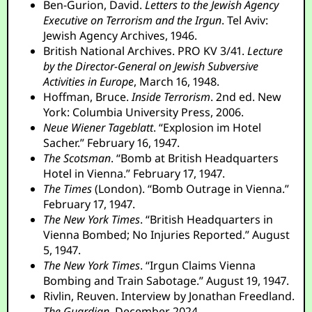
Ben-Gurion, David.
Letters to the Jewish Agency
Executive on Terrorism and the Irgun
. Tel Aviv:
Jewish Agency Archives, 1946.
British National Archives. PRO KV 3/41.
Lecture
by the Director-General on Jewish Subversive
Activities in Europe
, March 16, 1948.
Hoffman, Bruce.
Inside Terrorism
. 2nd ed. New
York: Columbia University Press, 2006.
Neue Wiener Tageblatt
. “Explosion im Hotel
Sacher.” February 16, 1947.
The Scotsman
. “Bomb at British Headquarters
Hotel in Vienna.” February 17, 1947.
The Times
(London). “Bomb Outrage in Vienna.”
February 17, 1947.
The New York Times
. “British Headquarters in
Vienna Bombed; No Injuries Reported.” August
5, 1947.
The New York Times
. “Irgun Claims Vienna
Bombing and Train Sabotage.” August 19, 1947.
Rivlin, Reuven. Interview by Jonathan Freedland.
The Guardian
, December 2024.