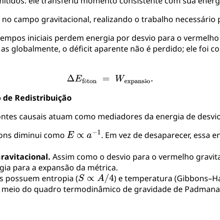
itidos: ele transferiu momento consistente com sua energ
da no campo gravitacional, realizando o trabalho necessário 
tempos iniciais perdem energia por desvio para o vermelho
s globalmente, o déficit aparente não é perdido; ele foi 
ó
ã
 de Redistribuição
ontes causais atuam como mediadores da energia de desvio
tons diminui como
. Em vez de desaparecer, essa e
avitacional.
Assim como o desvio para o vermelho gravita
gia para a expansão da métrica.
s possuem entropia (
) e temperatura (Gibbons–Ha
por meio do quadro termodinâmico de gravidade de Padmana