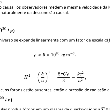
o.
o causal, os observadores medem a mesma velocidade da luz
 naturalmente da desconexão causal.
)
universo se expande linearmente com um fator de escala
se, os fótons estão ausentes, então a pressão de radiação a
)
ículas produz fótons em um plasma de quarks-glúons a