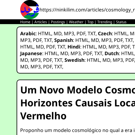
https://ninkilim.com/articles/cosmology_r
Home
|
Articles
|
Postings
|
Weather
|
Top
|
Trending
|
Status
Arabic
:
HTML
,
MD
,
MP3
,
PDF
,
TXT
,
Czech
:
HTML
,
M
MP3
,
PDF
,
TXT
,
Spanish
:
HTML
,
MD
,
MP3
,
PDF
,
TXT
HTML
,
MD
,
PDF
,
TXT
,
Hindi
:
HTML
,
MD
,
MP3
,
PDF
,
T
Japanese
:
HTML
,
MD
,
MP3
,
PDF
,
TXT
,
Dutch
:
HTML
MD
,
MP3
,
PDF
,
TXT
,
Swedish
:
HTML
,
MD
,
MP3
,
PDF
MD
,
MP3
,
PDF
,
TXT
,
Um Novo Modelo Cosmol
Horizontes Causais Loca
Vermelho
Proponho um modelo cosmológico no qual a era in