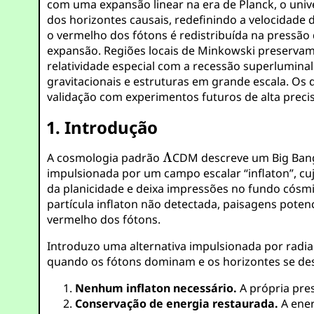
com uma expansão linear na era de Planck, o univ
dos horizontes causais, redefinindo a velocidade d
o vermelho dos fótons é redistribuída na pressão
expansão. Regiões locais de Minkowski preservam
relatividade especial com a recessão superlumina
gravitacionais e estruturas em grande escala. Os
validação com experimentos futuros de alta preci
1. Introdução
A cosmologia padrão
CDM descreve um Big Ban
impulsionada por um campo escalar “inflaton”, cu
da planicidade e deixa impressões no fundo cósm
partícula inflaton não detectada, paisagens poten
vermelho dos fótons.
Introduzo uma alternativa impulsionada por radi
quando os fótons dominam e os horizontes se desc
Nenhum inflaton necessário.
A própria pres
Conservação de energia restaurada.
A ener