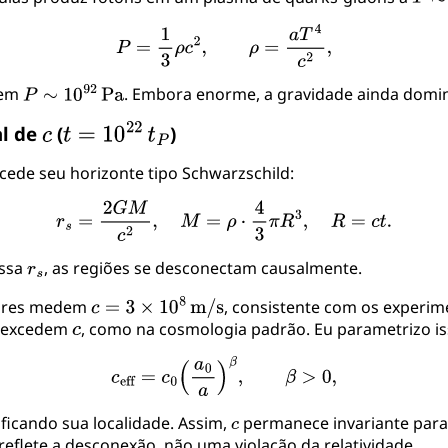
a em
. Embora enorme, a gravidade ainda domi
al de
(
)
xcede seu horizonte tipo Schwarzschild:
assa
, as regiões se desconectam causalmente.
adores medem
, consistente com os experim
o excedem
, como na cosmologia padrão. Eu parametrizo i
ificando sua localidade. Assim,
permanece invariante para
eflete a desconexão, não uma violação da relatividade.