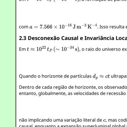
com
. Isso result
2.3 Desconexão Causal e Invariância Loc
Em
, o raio do universo e
Quando o horizonte de partículas
ultrap
Dentro de cada região de horizonte, os observ
entanto, globalmente, as velocidades de recessã
não implicando uma variação literal de
, mas cod
causal, enquanto a expansão superluminal global r