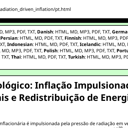
adiation_driven_inflation/pt.html
D
,
MP3
,
PDF
,
TXT
,
Danish
:
HTML
,
MD
,
MP3
,
PDF
,
TXT
,
Germa
,
Persian
:
HTML
,
MD
,
PDF
,
TXT
,
Finnish
:
HTML
,
MD
,
MP3
,
PD
XT
,
Indonesian
:
HTML
,
MD
,
PDF
,
TXT
,
Icelandic
:
HTML
,
MD
,
,
MD
,
MP3
,
PDF
,
TXT
,
Polish
:
HTML
,
MD
,
MP3
,
PDF
,
TXT
,
Port
,
TXT
,
Thai
:
HTML
,
MD
,
PDF
,
TXT
,
Turkish
:
HTML
,
MD
,
MP3
,
P
ógico: Inflação Impulsiona
is e Redistribuição de Energ
flacionária é impulsionada pela pressão de radiação em 