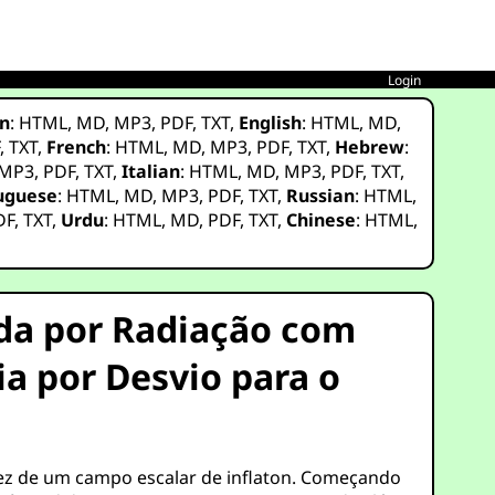
Login
n
:
HTML
,
MD
,
MP3
,
PDF
,
TXT
,
English
:
HTML
,
MD
,
F
,
TXT
,
French
:
HTML
,
MD
,
MP3
,
PDF
,
TXT
,
Hebrew
:
MP3
,
PDF
,
TXT
,
Italian
:
HTML
,
MD
,
MP3
,
PDF
,
TXT
,
uguese
:
HTML
,
MD
,
MP3
,
PDF
,
TXT
,
Russian
:
HTML
,
DF
,
TXT
,
Urdu
:
HTML
,
MD
,
PDF
,
TXT
,
Chinese
:
HTML
,
da por Radiação com
ia por Desvio para o
vez de um campo escalar de inflaton. Começando