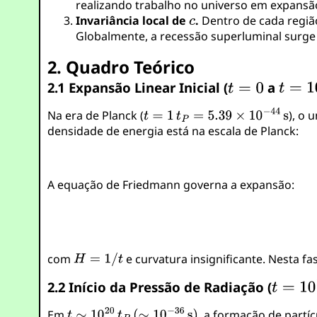
realizando trabalho no universo em expansã
Invariância local de
.
Dentro de cada regiã
Globalmente, a recessão superluminal surge
2. Quadro Teórico
2.1 Expansão Linear Inicial (
a
Na era de Planck (
), o 
densidade de energia está na escala de Planck:
A equação de Friedmann governa a expansão:
com
e curvatura insignificante. Nesta fa
2.2 Início da Pressão de Radiação (
Em
, a formação de part