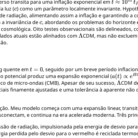
erso transita para uma inflação exponencial em
a luz (
) como um parâmetro localmente invariante. Hypoth
 de radiação, alimentando assim a inflação e garantindo a
 a invariância de
, abordando os problemas do horizonte e
l cosmológica. Oito testes observacionais são delineados,
 dados atuais estão alinhados com
CDM, mas não excluem 
são.
g quente em
, seguido por um breve período inflacio
jo potencial produz uma expansão exponencial (
ico de micro-ondas (CMB). Apesar de seu sucesso,
CDM de
ciais finamente ajustadas e uma tolerância à aparente não
ação. Meu modelo começa com uma expansão linear, transit
onectam, e continua na era acelerada moderna. Três princ
são de radiação, impulsionada pela energia de desvio para
gia perdida pelo desvio para o vermelho é reciclada term