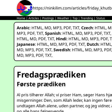
https://ninkilim.com/articles/friday_khut
Home
|
Articles
|
Postings
|
Weather
|
Top
|
Trending
|
Status
Arabic
:
HTML
,
MD
,
MP3
,
PDF
,
TXT
,
Czech
:
HTML
,
M
MP3
,
PDF
,
TXT
,
Spanish
:
HTML
,
MD
,
MP3
,
PDF
,
TXT
HTML
,
MD
,
PDF
,
TXT
,
Hindi
:
HTML
,
MD
,
MP3
,
PDF
,
T
Japanese
:
HTML
,
MD
,
MP3
,
PDF
,
TXT
,
Dutch
:
HTML
MD
,
MP3
,
PDF
,
TXT
,
Swedish
:
HTML
,
MD
,
MP3
,
PDF
MD
,
MP3
,
PDF
,
TXT
,
Fredagsprædiken
Første prædiken
Al pris tilhører Allah; vi priser Ham, søger Hans h
misgerninger. Den, som Allah leder, kan ingen føre 
undtagen Allah alene, uden partner, og jeg vidner
og alle hans følgesvende.