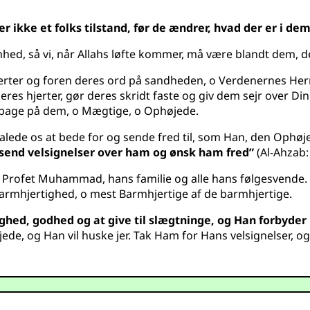
r ikke et folks tilstand, før de ændrer, hvad der er i dem
nhed, så vi, når Allahs løfte kommer, må være blandt dem, de
erter og foren deres ord på sandheden, o Verdenernes Herre. 
eres hjerter, gør deres skridt faste og giv dem sejr over Di
ilbage på dem, o Mægtige, o Ophøjede.
falede os at bede for og sende fred til, som Han, den Ophø
r, send velsignelser over ham og ønsk ham fred”
(Al-Ahzab: 
s Profet Muhammad, hans familie og alle hans følgesvende. Må
mhjertighed, o mest Barmhjertige af de barmhjertige.
ighed, godhed og at give til slægtninge, og Han forbyde
de, og Han vil huske jer. Tak Ham for Hans velsignelser, og