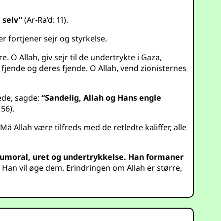
 selv”
(Ar-Ra’d: 11).
r fortjener sejr og styrkelse.
O Allah, giv sejr til de undertrykte i Gaza,
n fjende og deres fjende. O Allah, vend zionisternes
jede, sagde:
“Sandelig, Allah og Hans engle
56).
 Allah være tilfreds med de retledte kaliffer, alle
r umoral, uret og undertrykkelse. Han formaner
 Han vil øge dem. Erindringen om Allah er større,