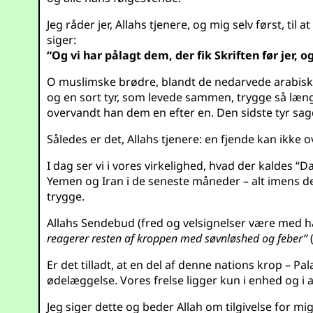
Jeg råder jer, Allahs tjenere, og mig selv først, til
siger:
“Og vi har pålagt dem, der fik Skriften før jer, og
O muslimske brødre, blandt de nedarvede arabiske
og en sort tyr, som levede sammen, trygge så læn
overvandt han dem en efter en. Den sidste tyr sag
Således er det, Allahs tjenere: en fjende kan ikke
I dag ser vi i vores virkelighed, hvad der kaldes 
Yemen og Iran i de seneste måneder – alt imens den 
trygge.
Allahs Sendebud (fred og velsignelser være med 
reagerer resten af kroppen med søvnløshed og feber”
(
Er det tilladt, at en del af denne nations krop – Pa
ødelæggelse. Vores frelse ligger kun i enhed og i 
Jeg siger dette og beder Allah om tilgivelse for mig