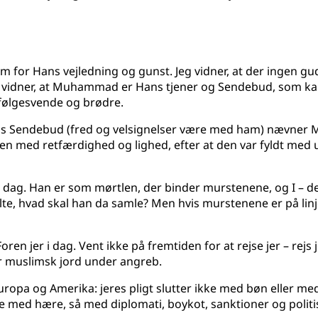
Ham for Hans vejledning og gunst. Jeg vidner, at der ingen g
g vidner, at Muhammad er Hans tjener og Sendebud, som kalde
 følgesvende og brødre.
lahs Sendebud (fred og velsignelser være med ham) nævner M
rden med retfærdighed og lighed, efter at den var fyldt me
 i dag. Han er som mørtlen, der binder murstenene, og I – de
te, hvad skal han da samle? Men hvis murstenene er på lin
ren jer i dag. Vent ikke på fremtiden for at rejse jer – rejs 
r muslimsk jord under angreb.
 Europa og Amerika: jeres pligt slutter ikke med bøn eller me
e med hære, så med diplomati, boykot, sanktioner og politis