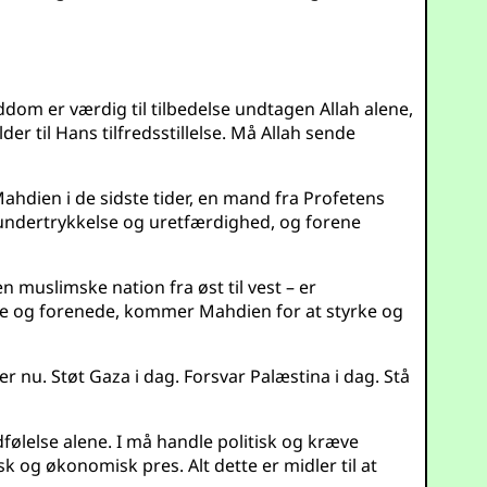
uddom er værdig til tilbedelse undtagen Allah alene,
r til Hans tilfredsstillelse. Må Allah sende
ahdien i de sidste tider, en mand fra Profetens
d undertrykkelse og uretfærdighed, og forene
n muslimske nation fra øst til vest – er
je og forenede, kommer Mahdien for at styrke og
jer nu. Støt Gaza i dag. Forsvar Palæstina i dag. Stå
dfølelse alene. I må handle politisk og kræve
k og økonomisk pres. Alt dette er midler til at