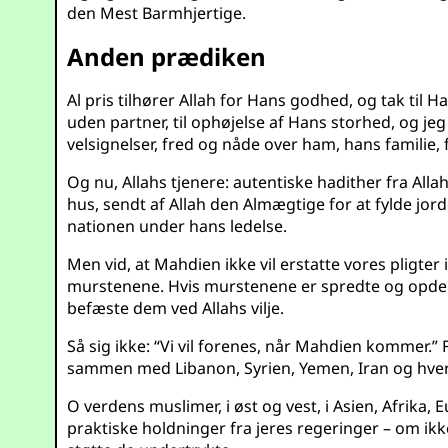
den Mest Barmhjertige.
Anden prædiken
Al pris tilhører Allah for Hans godhed, og tak til 
uden partner, til ophøjelse af Hans storhed, og je
velsignelser, fred og nåde over ham, hans familie,
Og nu, Allahs tjenere: autentiske hadither fra Al
hus, sendt af Allah den Almægtige for at fylde jo
nationen under hans ledelse.
Men vid, at Mahdien ikke vil erstatte vores pligter
murstenene. Hvis murstenene er spredte og opdel
befæste dem ved Allahs vilje.
Så sig ikke: “Vi vil forenes, når Mahdien kommer.” Fo
sammen med Libanon, Syrien, Yemen, Iran og hve
O verdens muslimer, i øst og vest, i Asien, Afrika,
praktiske holdninger fra jeres regeringer – om ikk