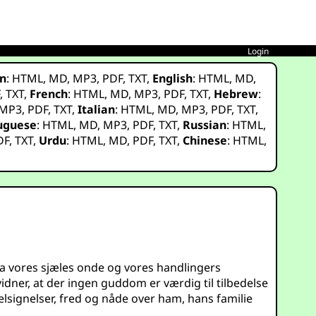
Login
n
:
HTML
,
MD
,
MP3
,
PDF
,
TXT
,
English
:
HTML
,
MD
,
F
,
TXT
,
French
:
HTML
,
MD
,
MP3
,
PDF
,
TXT
,
Hebrew
:
MP3
,
PDF
,
TXT
,
Italian
:
HTML
,
MD
,
MP3
,
PDF
,
TXT
,
uguese
:
HTML
,
MD
,
MP3
,
PDF
,
TXT
,
Russian
:
HTML
,
DF
,
TXT
,
Urdu
:
HTML
,
MD
,
PDF
,
TXT
,
Chinese
:
HTML
,
 fra vores sjæles onde og vores handlingers
vidner, at der ingen guddom er værdig til tilbedelse
lsignelser, fred og nåde over ham, hans familie