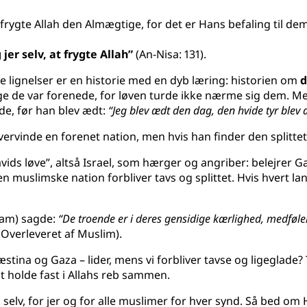
 at frygte Allah den Almægtige, for det er Hans befaling til de
 jer selv, at frygte Allah”
(An-Nisa: 131).
 lignelser er en historie med en dyb læring: historien om
d
ge de var forenede, for løven turde ikke nærme sig dem. M
de, før han blev ædt:
“Jeg blev ædt den dag, den hvide tyr blev 
 overvinde en forenet nation, men hvis han finder den splitt
“Davids løve”, altså Israel, som hærger og angriber: belejr
muslimske nation forbliver tavs og splittet. Hvis hvert land 
ham) sagde:
“De troende er i deres gensidige kærlighed, medfølel
Overleveret af Muslim).
læstina og Gaza – lider, mens vi forbliver tavse og ligeglade?
at holde fast i Allahs reb sammen.
 selv, for jer og for alle muslimer for hver synd. Så bed om 