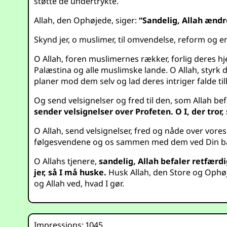
støtte de undertrykte.
Allah, den Ophøjede, siger:
“Sandelig, Allah ændre
Skynd jer, o muslimer, til omvendelse, reform og e
O Allah, foren muslimernes rækker, forlig deres hj
Palæstina og alle muslimske lande. O Allah, styrk d
planer mod dem selv og lad deres intriger falde t
Og send velsignelser og fred til den, som Allah be
sender velsignelser over Profeten. O I, der tro
O Allah, send velsignelser, fred og nåde over vore
følgesvendene og os sammen med dem ved Din bar
O Allahs tjenere,
sandelig, Allah befaler retfærd
jer, så I må huske.
Husk Allah, den Store og Ophøje
og Allah ved, hvad I gør.
Impressions: 1045