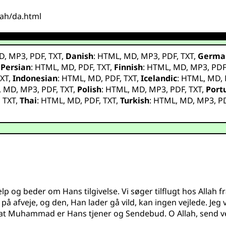
bah/da.html
D
,
MP3
,
PDF
,
TXT
,
Danish
:
HTML
,
MD
,
MP3
,
PDF
,
TXT
,
Germa
,
Persian
:
HTML
,
MD
,
PDF
,
TXT
,
Finnish
:
HTML
,
MD
,
MP3
,
PD
XT
,
Indonesian
:
HTML
,
MD
,
PDF
,
TXT
,
Icelandic
:
HTML
,
MD
,
,
MD
,
MP3
,
PDF
,
TXT
,
Polish
:
HTML
,
MD
,
MP3
,
PDF
,
TXT
,
Port
,
TXT
,
Thai
:
HTML
,
MD
,
PDF
,
TXT
,
Turkish
:
HTML
,
MD
,
MP3
,
P
jælp og beder om Hans tilgivelse. Vi søger tilflugt hos Allah
på afveje, og den, Han lader gå vild, kan ingen vejlede. Jeg 
, at Muhammad er Hans tjener og Sendebud. O Allah, send ve