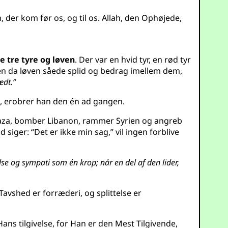
m, der kom før os, og til os. Allah, den Ophøjede,
e tre tyre og løven
. Der var en hvid tyr, en rød tyr
en da løven såede splid og bedrag imellem dem,
ædt.”
et, erobrer han den én ad gangen.
er Gaza, bomber Libanon, rammer Syrien og angreb
siger: “Det er ikke min sag,” vil ingen forblive
se og sympati som én krop; når en del af den lider,
 Tavshed er forræderi, og splittelse er
Hans tilgivelse, for Han er den Mest Tilgivende,