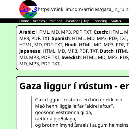
https://ninkilim.com/articles/gaza_in_ruin
Home
|
Articles
|
Postings
|
Weather
|
Top
|
Trending
|
Status
Arabic
:
HTML
,
MD
,
MP3
,
PDF
,
TXT
,
Czech
:
HTML
,
M
MP3
,
PDF
,
TXT
,
Spanish
:
HTML
,
MD
,
MP3
,
PDF
,
TXT
HTML
,
MD
,
PDF
,
TXT
,
Hindi
:
HTML
,
MD
,
MP3
,
PDF
,
T
Japanese
:
HTML
,
MD
,
MP3
,
PDF
,
TXT
,
Dutch
:
HTML
MD
,
MP3
,
PDF
,
TXT
,
Swedish
:
HTML
,
MD
,
MP3
,
PDF
MD
,
MP3
,
PDF
,
TXT
,
Gaza liggur í rústum - e
Gaza liggur í rústum - en hún er ekki ein.
Með henni liggja leifar “aldrei aftur”,
goðsögn vestrænna gilda,
tætlur alþjóðalaga,
og brotinn ímynd Ísraels í augum heimsins