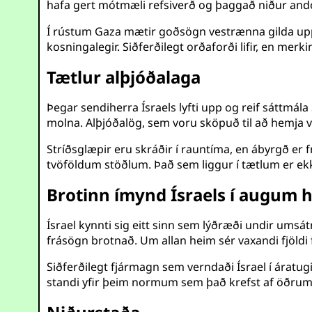
hafa gert mótmæli refsiverð og þaggað niður and
Í rústum Gaza mætir goðsögn vestrænna gilda uppgj
kosningalegir. Siðferðilegt orðaforði lifir, en merk
Tætlur alþjóðalaga
Þegar sendiherra Ísraels lyfti upp og reif sáttmá
molna. Alþjóðalög, sem voru sköpuð til að hemja val
Stríðsglæpir eru skráðir í rauntíma, en ábyrgð er f
tvöföldum stöðlum. Það sem liggur í tætlum er ekki
Brotinn ímynd Ísraels í augum 
Ísrael kynnti sig eitt sinn sem lýðræði undir umsát
frásögn brotnað. Um allan heim sér vaxandi fjöldi fó
Siðferðilegt fjármagn sem verndaði Ísrael í árat
standi yfir þeim normum sem það krefst af öðrum