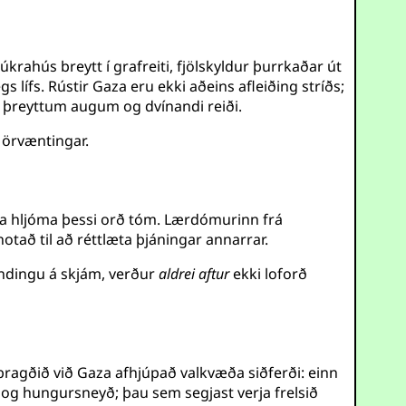
krahús breytt í grafreiti, fjölskyldur þurrkaðar út
ífs. Rústir Gaza eru ekki aðeins afleiðing stríðs;
þreyttum augum og dvínandi reiði.
 örvæntingar.
Gaza hljóma þessi orð tóm. Lærdómurinn frá
notað til að réttlæta þjáningar annarrar.
sendingu á skjám, verður
aldrei aftur
ekki loforð
ðbragðið við Gaza afhjúpað valkvæða siðferði: einn
r og hungursneyð; þau sem segjast verja frelsið