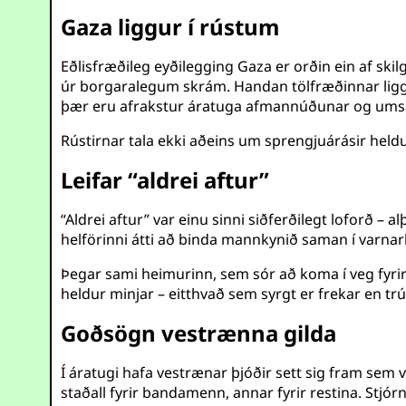
Gaza liggur í rústum
Eðlisfræðileg eyðilegging Gaza er orðin ein af skil
úr borgaralegum skrám. Handan tölfræðinnar liggur
þær eru afrakstur áratuga afmannúðunar og umsá
Rústirnar tala ekki aðeins um sprengjuárásir heldu
Leifar “aldrei aftur”
“Aldrei aftur” var einu sinni siðferðilegt loforð 
helförinni átti að binda mannkynið saman í varnarbar
Þegar sami heimurinn, sem sór að koma í veg fyrir 
heldur minjar – eitthvað sem syrgt er frekar en trú
Goðsögn vestrænna gilda
Í áratugi hafa vestrænar þjóðir sett sig fram sem 
staðall fyrir bandamenn, annar fyrir restina. Stjó