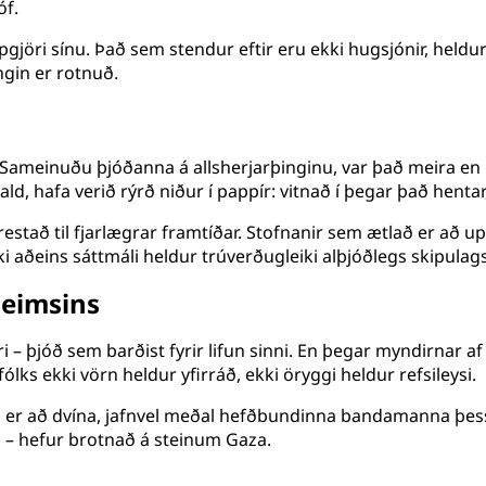
óf.
öri sínu. Það sem stendur eftir eru ekki hugsjónir, heldur
ingin er rotnuð.
la Sameinuðu þjóðanna á allsherjarþinginu, var það meira en
d, hafa verið rýrð niður í pappír: vitnað í þegar það hentar,
restað til fjarlægrar framtíðar. Stofnanir sem ætlað er að u
 aðeins sáttmáli heldur trúverðugleiki alþjóðlegs skipulags 
heimsins
ri – þjóð sem barðist fyrir lifun sinni. En þegar myndirnar a
lks ekki vörn heldur yfirráð, ekki öryggi heldur refsileysi.
ugi er að dvína, jafnvel meðal hefðbundinna bandamanna þe
 – hefur brotnað á steinum Gaza.