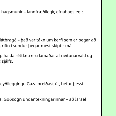
 hagsmunir – landfræðilegir, efnahagslegir,
 látbragð – það var tákn um kerfi sem er þegar að
 rifin í sundur þegar mest skiptir máli.
ppihalda réttlæti eru lamaðar af neitunarvald og
sjálfs.
f eyðileggingu Gaza breiðast út, hefur þessi
ss. Goðsögn undantekningarinnar – að Ísrael