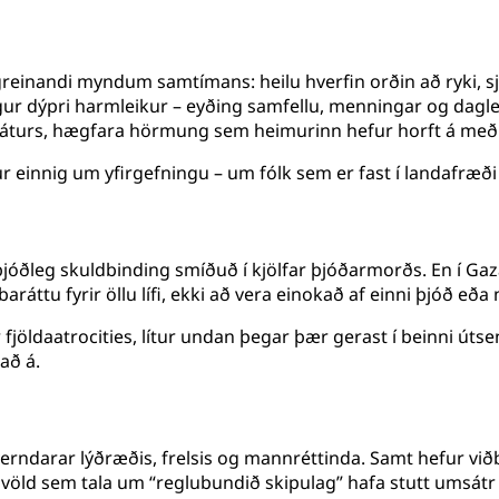
greinandi myndum samtímans: heilu hverfin orðin að ryki, sjú
 dýpri harmleikur – eyðing samfellu, menningar og daglegs l
turs, hægfara hörmung sem heimurinn hefur horft á með 
r einnig um yfirgefningu – um fólk sem er fast í landafræði
– alþjóðleg skuldbinding smíðuð í kjölfar þjóðarmorðs. En í 
áttu fyrir öllu lífi, ekki að vera einokað af einni þjóð eða 
fjöldaatrocities, lítur undan þegar þær gerast í beinni út
að á.
verndarar lýðræðis, frelsis og mannréttinda. Samt hefur vi
rnvöld sem tala um “reglubundið skipulag” hafa stutt umsát