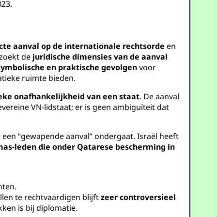
023.
cte aanval op de internationale rechtsorde
en
rzoekt de
juridische dimensies van de aanval
symbolische en praktische gevolgen
voor
tieke ruimte bieden.
tieke onafhankelijkheid van een staat
. De aanval
vereine VN-lidstaat; er is geen ambiguïteit dat
t een “gewapende aanval” ondergaat. Israël heeft
as-leden die onder Qatarese bescherming in
hten.
len te rechtvaardigen blijft
zeer controversieel
en is bij diplomatie.