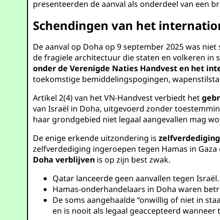
presenteerden de aanval als onderdeel van een 
Schendingen van het internatio
De aanval op Doha op 9 september 2025 was niet 
de fragiele architectuur die staten en volkeren i
onder de Verenigde Naties Handvest en het in
toekomstige bemiddelingspogingen, wapenstilstan
Artikel 2(4) van het VN-Handvest verbiedt het
gebr
van Israël in Doha, uitgevoerd zonder toestemming 
haar grondgebied niet legaal aangevallen mag wo
De enige erkende uitzondering is
zelfverdediging
zelfverdediging ingeroepen tegen Hamas in Gaza 
Doha verblijven
is op zijn best zwak.
Qatar lanceerde geen aanvallen tegen Israël.
Hamas-onderhandelaars in Doha waren betr
De soms aangehaalde “onwillig of niet in sta
en is nooit als legaal geaccepteerd wanneer 