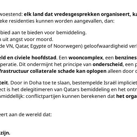
rwoestend:
elk land dat vredesgesprekken organiseert, k
eke residenties kunnen worden aangevallen, dan:
ied aan te bieden voor bemiddeling.
n uit angst voor moord.
de VN, Qatar, Egypte of Noorwegen) geloofwaardigheid verlie
eld en civiele hoofdstad
. Een
wooncomplex
, een
benzines
peratie. Dit ondermijnt het principe van
onderscheid
, een 
nfrastructuur collaterale schade kan oplopen
alleen door
teit
. Door in Doha toe te slaan, bestempelde Israël implici
effect is het delegitimeren van Qatars bemiddeling en het o
nmiddellijk: conflictpartijen kunnen berekenen dat
het org
ert aan de wereld dat:
zijn.