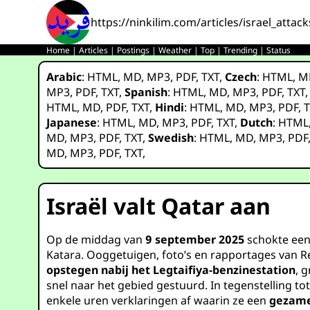
https://ninkilim.com/articles/israel_attac
Home
|
Articles
|
Postings
|
Weather
|
Top
|
Trending
|
Status
Arabic
:
HTML
,
MD
,
MP3
,
PDF
,
TXT
,
Czech
:
HTML
,
M
MP3
,
PDF
,
TXT
,
Spanish
:
HTML
,
MD
,
MP3
,
PDF
,
TXT
HTML
,
MD
,
PDF
,
TXT
,
Hindi
:
HTML
,
MD
,
MP3
,
PDF
,
T
Japanese
:
HTML
,
MD
,
MP3
,
PDF
,
TXT
,
Dutch
:
HTML
MD
,
MP3
,
PDF
,
TXT
,
Swedish
:
HTML
,
MD
,
MP3
,
PDF
MD
,
MP3
,
PDF
,
TXT
,
Israël valt Qatar aan
Op de middag van
9 september 2025
schokte een
Katara. Ooggetuigen, foto’s en rapportages van R
opstegen nabij het Legtaifiya-benzinestation
, 
snel naar het gebied gestuurd. In tegenstelling t
enkele uren verklaringen af waarin ze een
gezame