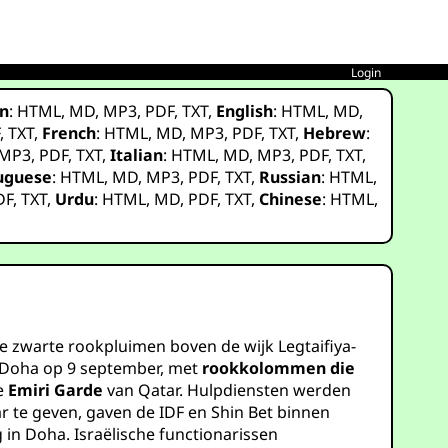
Login
n
:
HTML
,
MD
,
MP3
,
PDF
,
TXT
,
English
:
HTML
,
MD
,
F
,
TXT
,
French
:
HTML
,
MD
,
MP3
,
PDF
,
TXT
,
Hebrew
:
MP3
,
PDF
,
TXT
,
Italian
:
HTML
,
MD
,
MP3
,
PDF
,
TXT
,
uguese
:
HTML
,
MD
,
MP3
,
PDF
,
TXT
,
Russian
:
HTML
,
DF
,
TXT
,
Urdu
:
HTML
,
MD
,
PDF
,
TXT
,
Chinese
:
HTML
,
de zwarte rookpluimen boven de wijk Legtaifiya-
 Doha op 9 september, met
rookkolommen die
e
Emiri Garde
van Qatar. Hulpdiensten werden
ar te geven, gaven de IDF en Shin Bet binnen
in Doha. Israëlische functionarissen