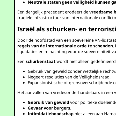
Neutrale staten geen veiligheid kunnen g
Een dergelijk precedent erodeert de
vreedzame be
fragiele infrastructuur van internationale conflict
Israël als schurken- en terrorist
Door de hoofdstad van een soevereine VN-lidstaat 
regels van de internationale orde te schenden
.
liquidaties en minachting voor de soevereiniteit v
Een
schurkenstaat
wordt niet alleen gedefinieer
Gebruik van geweld zonder wettelijke rechtv
Negeert resoluties van de Veiligheidsraad.
Expansionistische of grensoverschrijdende ope
Het aanvallen van vredesonderhandelaars in een 
Gebruik van geweld
voor politieke doeleind
Gevaar voor burgers
.
Intimidatieboodschap
niet alleen aan Hamas