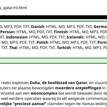
ks_qatar/nl.html
D
,
MP3
,
PDF
,
TXT
,
Danish
:
HTML
,
MD
,
MP3
,
PDF
,
TXT
,
Germa
,
Persian
:
HTML
,
MD
,
PDF
,
TXT
,
Finnish
:
HTML
,
MD
,
MP3
,
PD
XT
,
Indonesian
:
HTML
,
MD
,
PDF
,
TXT
,
Icelandic
:
HTML
,
MD
,
,
MD
,
MP3
,
PDF
,
TXT
,
Polish
:
HTML
,
MD
,
MP3
,
PDF
,
TXT
,
Port
,
TXT
,
Thai
:
HTML
,
MD
,
PDF
,
TXT
,
Turkish
:
HTML
,
MD
,
MP3
,
P
 reeks explosies
Doha, de hoofdstad van Qatar
, en stuur
euters ter plaatse bevestigden
meerdere ontploffingen
in
grenzend aan een
wooncomplex
dat wordt bewaakt door d
ot veel eerdere operaties waarbij Israël weigerde commenta
nlijke “precieze aanval”
claimden tegen de Hamas-leiding 