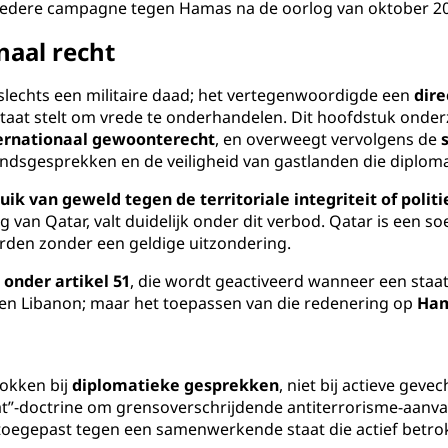
bredere campagne tegen Hamas na de oorlog van oktober 2
naal recht
slechts een militaire daad; het vertegenwoordigde een
dire
n staat stelt om vrede te onderhandelen. Dit hoofdstuk onde
ternationaal gewoonterecht
, en overweegt vervolgens de
dsgesprekken en de veiligheid van gastlanden die diploma
uik van geweld tegen de territoriale integriteit of poli
van Qatar, valt duidelijk onder dit verbod. Qatar is een soe
rden zonder een geldige uitzondering.
 onder artikel 51
, die wordt geactiveerd wanneer een staa
en Libanon; maar het toepassen van die redenering op
Ham
okken bij
diplomatieke gesprekken
, niet bij actieve gevec
at”-doctrine om grensoverschrijdende antiterrorisme-aanval
toegepast tegen een samenwerkende staat die actief betrokk