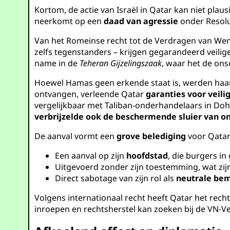
Kortom, de actie van Israël in Qatar kan niet plau
neerkomt op een
daad van agressie
onder Resolu
Van het Romeinse recht tot de Verdragen van We
zelfs tegenstanders – krijgen gegarandeerd veilig
name in de
Teheran Gijzelingszaak
, waar het de on
Hoewel Hamas geen erkende staat is, werden ha
ontvangen, verleende Qatar
garanties voor veil
vergelijkbaar met Taliban-onderhandelaars in Doha
verbrijzelde ook de beschermende sluier van 
De aanval vormt een
grove belediging
voor Qatar 
Een aanval op zijn
hoofdstad
, die burgers in
Uitgevoerd zonder zijn toestemming, wat zi
Direct sabotage van zijn rol als
neutrale be
Volgens internationaal recht heeft Qatar het recht
inroepen en rechtsherstel kan zoeken bij de VN-Ve