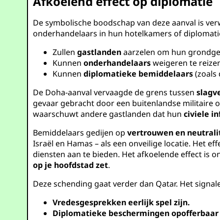
Afkoelend effect op diplomatie
De symbolische boodschap van deze aanval is ve
onderhandelaars in hun hotelkamers of diplomati
Zullen
gastlanden
aarzelen om hun grondgeb
Kunnen
onderhandelaars
weigeren te reize
Kunnen
diplomatieke bemiddelaars
(zoals 
De Doha-aanval vervaagde de grens tussen
slagv
gevaar gebracht door een buitenlandse militaire o
waarschuwt andere gastlanden dat hun
civiele i
Bemiddelaars gedijen op
vertrouwen en neutrali
Israël en Hamas – als een onveilige locatie. Het 
diensten aan te bieden. Het afkoelende effect is o
op je hoofdstad zet
.
Deze schending gaat verder dan Qatar. Het signale
Vredesgesprekken eerlijk spel zijn.
Diplomatieke beschermingen opofferbaar 