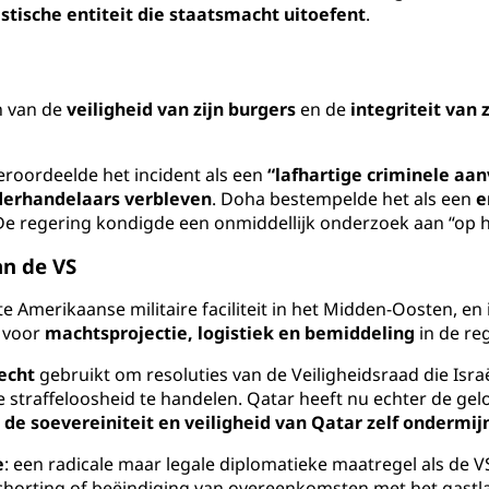
istische entiteit die staatsmacht uitoefent
.
n van de
veiligheid van zijn burgers
en de
integriteit van
eroordeelde het incident als een
“lafhartige criminele aan
rhandelaars verbleven
. Doha bestempelde het als een
e
 De regering kondigde een onmiddellijk onderzoek aan “op h
an de VS
te Amerikaanse militaire faciliteit in het Midden-Oosten, e
r voor
machtsprojectie, logistiek en bemiddeling
in de reg
echt
gebruikt om resoluties van de Veiligheidsraad die Israë
ieve straffeloosheid te handelen. Qatar heeft nu echter de 
de soevereiniteit en veiligheid van Qatar zelf ondermij
e
: een radicale maar legale diplomatieke maatregel als de 
chorting of beëindiging van overeenkomsten met het gastlan