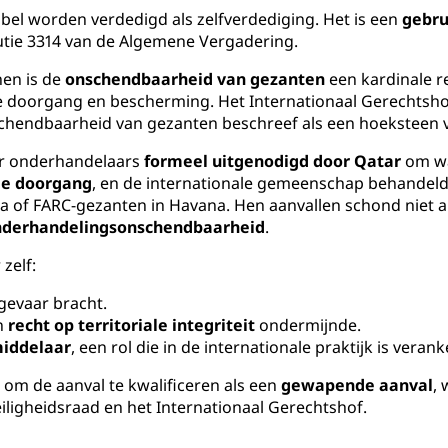
sibel worden verdedigd als zelfverdediging. Het is een
gebru
tie 3314 van de Algemene Vergadering.
nen is de
onschendbaarheid van gezanten
een kardinale r
e doorgang en bescherming. Het Internationaal Gerechtshof
schendbaarheid van gezanten beschreef als een hoeksteen v
ar onderhandelaars
formeel uitgenodigd door Qatar
om wa
ige doorgang
, en de internationale gemeenschap behandeld
 of FARC-gezanten in Havana. Hen aanvallen schond niet al
onderhandelingsonschendbaarheid
.
zelf:
 gevaar bracht.
jn
recht op territoriale integriteit
ondermijnde.
middelaar
, een rol die in de internationale praktijk is veran
 om de aanval te kwalificeren als een
gewapende aanval
,
iligheidsraad en het Internationaal Gerechtshof.