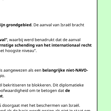
 zijn grondgebied
. De aanval van Israël bracht
val”
, waarbij werd benadrukt dat de aanval
rnstige schending van het internationaal recht
et hoogste niveau”.
n is aangewezen als een
belangrijke niet-NAVO-
io.
l bekritiseren te blokkeren. Dit diplomatieke
geloofwaardigheid om te betogen dat
de
nt
.
VS doorgaat met het beschermen van Israël.
d als de basis wordt gezien als niet in staat om