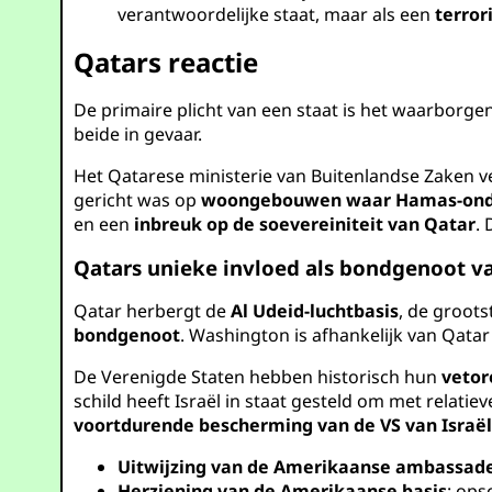
verantwoordelijke staat, maar als een
terror
Qatars reactie
De primaire plicht van een staat is het waarborge
beide in gevaar.
Het Qatarese ministerie van Buitenlandse Zaken v
gericht was op
woongebouwen waar Hamas-onde
en een
inbreuk op de soevereiniteit van Qatar
.
Qatars unieke invloed als bondgenoot v
Qatar herbergt de
Al Udeid-luchtbasis
, de groots
bondgenoot
. Washington is afhankelijk van Qata
De Verenigde Staten hebben historisch hun
vetor
schild heeft Israël in staat gesteld om met relat
voortdurende bescherming van de VS van Israël 
Uitwijzing van de Amerikaanse ambassad
Herziening van de Amerikaanse basis
: ops