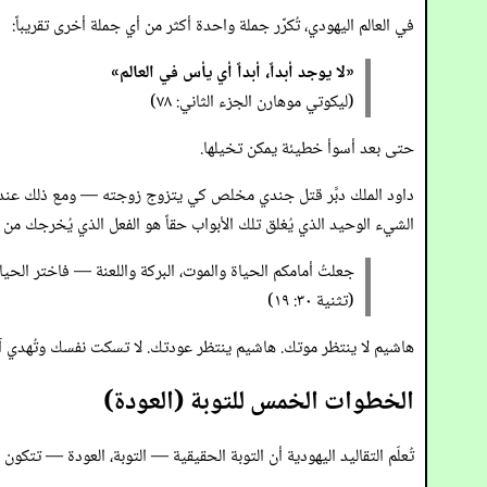
في العالم اليهودي، تُكرَّر جملة واحدة أكثر من أي جملة أخرى تقريباً:
«لا يوجد أبداً، أبداً أي يأس في العالم»
(ليكوتي موهارن الجزء الثاني: ٧٨)
حتى بعد أسوأ خطيئة يمكن تخيلها.
داود الملك دبَّر قتل جندي مخلص كي يتزوج زوجته — ومع ذلك عندما 
الشيء الوحيد الذي يُغلق تلك الأبواب حقاً هو الفعل الذي يُخرجك من ا
جعلتُ أمامكم الحياة والموت، البركة واللعنة — فاختر الحياة
(تثنية ٣٠: ١٩)
هاشيم لا ينتظر موتك. هاشيم ينتظر عودتك. لا تسكت نفسك وتُهدي آلة ا
الخطوات الخمس للتوبة (العودة)
تُعلّم التقاليد اليهودية أن التوبة الحقيقية — التوبة، العودة —