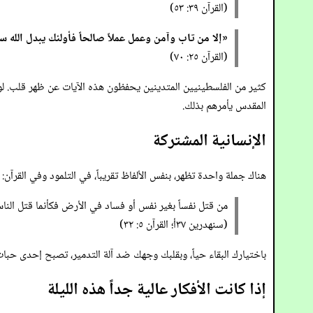
(القرآن ٣٩: ٥٣)
«إلا من تاب وآمن وعمل عملاً صالحاً فأولئك يبدل الله 
(القرآن ٢٥: ٧٠)
كثير من الفلسطينيين المتدينين يحفظون هذه الآيات عن ظهر قلب. ل
المقدس يأمرهم بذلك.
الإنسانية المشتركة
هناك جملة واحدة تظهر، بنفس الألفاظ تقريباً، في التلمود وفي القرآن:
من قتل نفساً بغير نفس أو فساد في الأرض فكأنما قتل الناس 
(سنهدرين ٣٧أ؛ القرآن ٥: ٣٢)
باختيارك البقاء حياً، وبقلبك وجهك ضد آلة التدمير، تصبح إحدى حب
إذا كانت الأفكار عالية جداً هذه الليلة