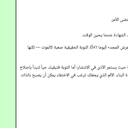
، الشهادة عندما يحين الوقت.
الخطوة الخامسة ستكلفك كل ما كنت تظنه حياتك — أصدقاء، عائلة، وربما عالمك الاجتماعي بأكمله. يحذّر التلمود: «عظيمة هي التوبة فإنها تصل إلى عرش المجد» (يوما ٨٦أ). التوبة الحقيقية صعبة كالموت — لكنها
حيث يستمر الأذى في الانتشار؛ أما التوبة فتبقيك حياً لتبدأ بإصلاح
 البناء. الألم الذي يجعلك ترغب في الاختفاء يمكن أن يصبح بالذات