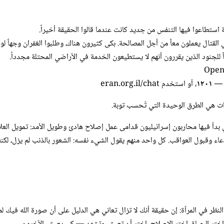
 استطاعوا فيها التنفس من جديد كانت عندما قالوا الحقيقة أخيراً.
قتال يعملون معاً من أجل المصالحة. بكى كثيرون هناك، وطلبوا الغفران وجهاً ل
 للجنود الذين يقررون أنهم لا يستطيعون الخدمة في الأراضي المحتلة مجدداً.
Open 
١٢٠١
، أو استخدم
eran.org.il/chat
ات هي الطرق الوحيدة التي تُحسب توبة.
ي بدأ فيها محاربون إسرائيليون قدامى عمل إصلاح هادئ وطويل الأمد: تمويل العلا
دعاء وقبول العواقب. كل واحد منهم يقول الشيء نفسه: الشعور بالذنب لم يزل، لكن
النظر في المرآة: إن حقيقة أنك لا تزال تعاني هي الدليل على أن صورة الله فيك 