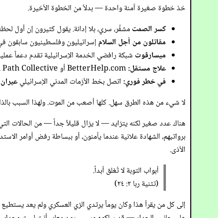
خذ خطوة صغيرة آمنة واحدة — بدلاً من الخطوة الأخيرة.
كسر الصمت
مشفَّر، سري، بلا إدانة. يقول كثيرون إن أول لحظة
مقاتلون من أجل السلام
إسرائيليون وفلسطينيون سابقون في ال
ميسارڤوت
شبكة رافضي الخدمة الإسرائيلية تقدم دعماً عملياً
علاج مستقل:
BetterHelp.com
أو
Path Collective
في خطر فوري:
اتصل بخط الأزمات المدني الإسرائيلي
عيران — 
لا شيء من هذه الطرق سهل. كلها أصعب من الموت. ولهذا السبب بالذ
هناك عدد صغير لكنه يتزايد — لا يزال قليلاً جداً — من الحالات الت
برواتبهم، الشهادة علانية عندما يأمنون، أو ببساطة رفض أوامر الاست
الأذى.
أبواب التوبة لا تُغلق أبداً.
(تثنية ربا ٢: ٢٤)
إلى كل من يقرأ هذا وكان يوماً يرتدي الزي العسكري ولم يعد يستطيع 