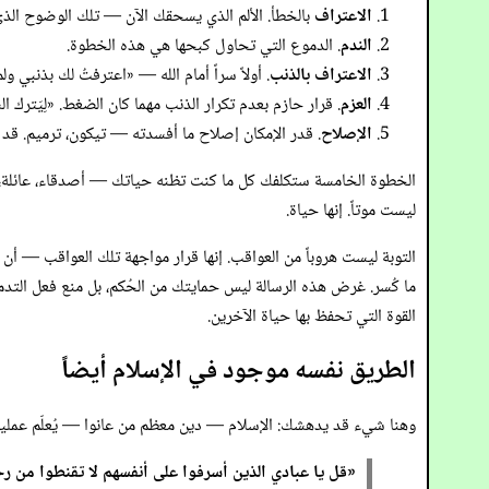
الاعتراف
بالخطأ. الألم الذي يسحقك الآن — تلك الوضوح الذي
الندم
. الدموع التي تحاول كبحها هي هذه الخطوة.
الاعتراف بالذنب
. أولاً سراً أمام الله — «اعترفتُ لك بذنبي ولم أخفِ إثمي» (مزمور ٣٢: ٥) — ثم لاحقاً أمام
العزم
. قرار حازم بعدم تكرار الذنب مهما كان الضغط. «لِيَترك الش
الإصلاح
. قدر الإمكان إصلاح ما أفسدته — تيكون، ترميم. قد ي
ليست موتاً. إنها حياة.
التوبة ليست هروباً من العواقب. إنها قرار مواجهة تلك العواقب — أن 
ما كُسر. غرض هذه الرسالة ليس حمايتك من الحُكم، بل منع فعل التدمي
القوة التي تحفظ بها حياة الآخرين.
الطريق نفسه موجود في الإسلام أيضاً
وهنا شيء قد يدهشك: الإسلام — دين معظم من عانوا — يُعلّم عملية الت
«قل يا عبادي الذين أسرفوا على أنفسهم لا تقنطوا من رحمة