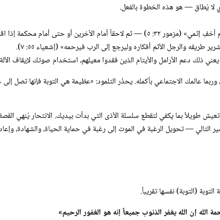
 لا يُطاق — هو هذه الخطوة بالفعل.
 الآخرين أو حتى أمام محكمة إذا اقتضى الأمر.
رير طريقه والرجل الآثم أفكاره وليرجع إلى الرب فيرحمه» (إشعياء ٥٥: ٧).
عني ذلك دعم الأرامل والأيتام الذين فقدوا معيلهم، استخدام صوتك لإيقاف الآلة
تعيش طويلاً بما يكفي لتقطع سلسلة الأذى التي بدأت بيديك. الانتحار يُنهي القصة 
ر التالي — تحويل الرغبة في الموت إلى رغبة في حماية الحياة، والشهادة، وإعادة
وبة (التوبة) نفسها تقريباً.
 الله إن الله يغفر الذنوب جميعاً إنه هو الغفور الرحيم»