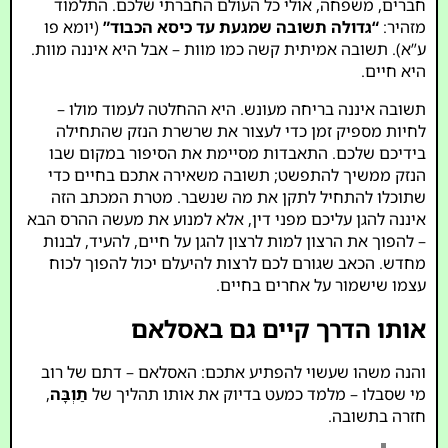
חברים, משפחה, אולי כל העולם החברתי שלכם. התלמוד
מזהיר:
“גדולה תשובה שמגעת עד כיסא הכבוד”
(יומא פו
ע”א). תשובה אמיתית קשה כמו מוות – אבל היא איננה מוות.
היא חיים.
תשובה איננה בריחה מעונש. היא ההחלטה לעמוד מולו –
לחיות מספיק זמן כדי לעצור את שרשרת הנזק שהתחילה
בידיכם שלכם. התאבדות מסיימת את הסיפור במקום שבו
הנזק ממשיך להתפשט; תשובה משאירה אתכם בחיים כדי
שתוכלו להתחיל לתקן את מה שנשבר. מטרת המכתב הזה
איננה להגן עליכם מפני דין, אלא למנוע את מעשה ההרס הבא
– להפוך את הרצון למות לרצון להגן על חיים, להעיד, לבנות
מחדש. הכאב שגורם לכם לרצות להיעלם יכול להפוך לכוח
עצמו שישמור על אחרים בחיים.
אותו הדרך קיים גם באסלאם
והנה משהו שעשוי להפתיע אתכם: האסלאם – דתם של רוב
מי שסבלו – מלמד כמעט בדיוק את אותו תהליך של
תַוְבָּה
,
חזרה בתשובה.