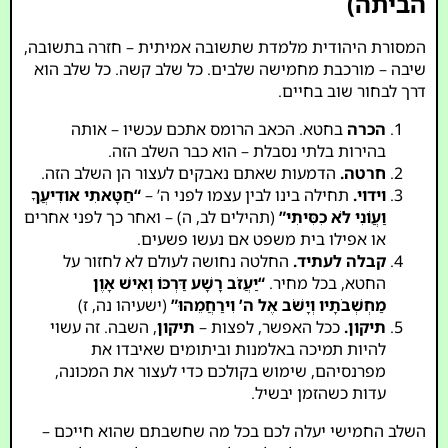
הביתה)
המסורת היהודית מלמדת שתשובה אמיתית – חזרה בתשובה,
שיבה – מורכבת מחמישה שלבים. כל שלב קשה. כל שלב הוא
דרך לבחור שוב בחיים.
הכרה
בחטא. הכאב הרומס אתכם עכשיו – אותה
בהירות בלתי נסבלת – הוא כבר השלב הזה.
חרטה.
הדמעות שאתם נאבקים לעצור הן השלב הזה.
וידוי.
תחילה בינו לבין עצמו לפני ה’ –
“חַטָּאתִי אודִיעֲךָ
וַעֲוֹנִי לֹא כִסִּיתִי”
(תהילים לב, ה) – ואחר כך לפני אחרים
או אפילו בית משפט אם נעשו פשעים.
קבלה לעתיד.
החלטה נחושה לעולם לא לחזור על
החטא, בכל מחיר.
“יַעֲזֹב רָשָׁע דַּרְכּוֹ וְאִישׁ אָוֶן
מַחְשְׁבֹתָיו וְיָשֹׁב אֶל ה’ וִירַחֲמֵהוּ”
(ישעיהו נה, ז)
תיקון.
ככל האפשר, לפצות –
תיקון
, השבה. זה עשוי
להיות תמיכה באלמנות וביתומים שאיבדו את
מפרנסיהם, שימוש בקולכם כדי לעצור את המכונה,
עדות כשהזמן יבשיל.
השלב החמישי יעלה לכם בכל מה שחשבתם שהוא חייכם –