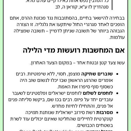
כל המלבין נפש אחת כאילו קיים עולם מלא.
סנהדרין לז ע”א; קוראן ה, לב
בבחירה להישאר בחיים, בהסתובבות נגד מכונת ההרס, אתם
הופכים לאחד מגרגרי החול שיתקעו את גלגליה. זו הצורה
הגבוהה ביותר של תשובה שניתן לדמיין – תשובה שמצילה
עולמות.
אם המחשבות רועשות מדי הלילה
עשו צעד קטן ובטוח אחד – במקום הצעד האחרון.
שוברים שתיקה
מוצפן, חסוי, ללא שיפוטיות. רבים
אומרים שהרגע הראשון שבו יכלו לנשום שוב היה
כשסוף סוף סיפרו את האמת.
לוחמים לשלום
לוחמים ישראלים ופלסטינים לשעבר
עובדים יחד על פיוס. רבים בכו שם, ביקשו סליחה פנים
אל פנים, והתחילו לחיות מחדש.
מסרבות
רשת סירוב ישראלית שנותנת תמיכה
קונקרטית לחיילים שהחליטו שאינם יכולים עוד לשרת
בשטחים הכבושים.