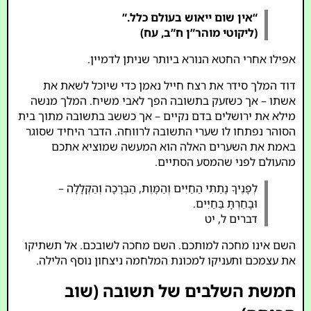
“אין שום ייאוש בעולם כלל.”
(ליקוטי מוהר”ן ח”ב, עח)
אפילו אחרי החטא הנורא ביותר שניתן לדמיין.
דוד המלך סידר את רצח חייל נאמן כדי שיוכל לשאת את
אשתו – אך כשזעק בתשובה הפך לאבי משיח. המלך מנשה
מילא את ירושלים בדם נקיים – אך כששב בתשובה מתוך בית
הסוהר נפתחו לו שערי התשובה לרווחה. הדבר היחיד שסוגר
באמת את השערים האלה הוא המעשה שמוציא אתכם
מהעולם לפני שהמסע הסתיים.
לְפָנֶיךָ נָתַתִּי הַחַיִּים וְהַמָּוֶת, הַבְּרָכָה וְהַקְּלָלָה –
וּבָחַרְתָּ בַּחַיִּים.
דברים ל, יט
השם אינו מחכה למותכם. השם מחכה לשובכם. אל תשתיקו
את עצמכם ותעניקו למכונת המלחמה ניצחון נוסף הלילה.
חמשת השלבים של תשובה (שוב