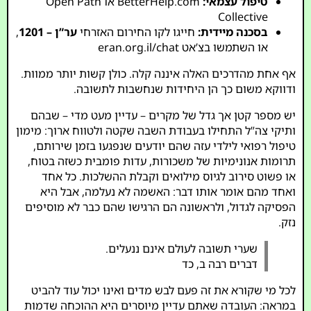
טיפול עצמאי:
BetterHelp.com
או
Open Path
Collective
בסכנה מיידית:
חייגו לקו החירום האזרחי
ער”ן – 1201
,
או השתמשו בצ’אט
eran.org.il/chat
אף אחת מהדרכים האלה איננה קלה. כולן קשות יותר ממוות.
ודווקא משום כך הן היחידות שנחשבות לתשובה.
יש מספר קטן אך גדל של מקרים – עדיין מעט מדי – שבהם
ותיקי צה”ל התחילו בעבודת השבה שקטה ולטווח ארוך: מימון
טיפול רפואי לילדי עזה שהם יודעים שנפגעו בזמן שירותם,
תרומות אנונימיות של משכורות, עדות פומבית כשזה בטוח,
או פשוט סירוב לגיוס מילואים וקבלת ההשלכות. כל אחד
ואחד מהם אומר אותו דבר: האשמה לא נעלמה, אבל היא
הפסיקה לגדול, ולראשונה הם הרגישו שהם כבר לא מוסיפים
נזק.
שערי תשובה לעולם אינם ננעלים.
דברים רבה ב, כד
לכל מי שקורא את זה פעם לבש מדים ואינו יכול עוד להביט
במראה: העובדה שאתם עדיין מיוסרים היא ההוכחה שדמות