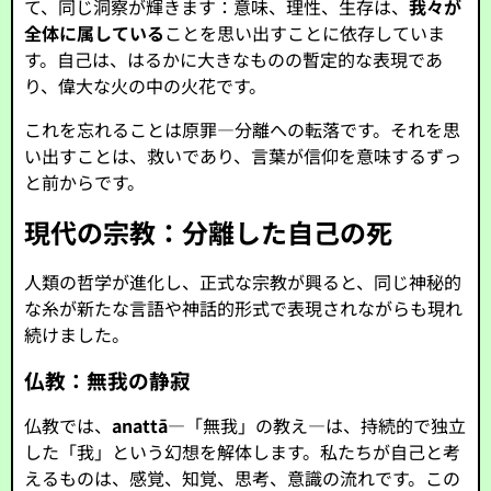
て、同じ洞察が輝きます：意味、理性、生存は、
我々が
全体に属している
ことを思い出すことに依存していま
す。自己は、はるかに大きなものの暫定的な表現であ
り、偉大な火の中の火花です。
これを忘れることは原罪—分離への転落です。それを思
い出すことは、救いであり、言葉が信仰を意味するずっ
と前からです。
現代の宗教：分離した自己の死
人類の哲学が進化し、正式な宗教が興ると、同じ神秘的
な糸が新たな言語や神話的形式で表現されながらも現れ
続けました。
仏教：無我の静寂
仏教では、
anattā
—「無我」の教え—は、持続的で独立
した「我」という幻想を解体します。私たちが自己と考
えるものは、感覚、知覚、思考、意識の流れです。この