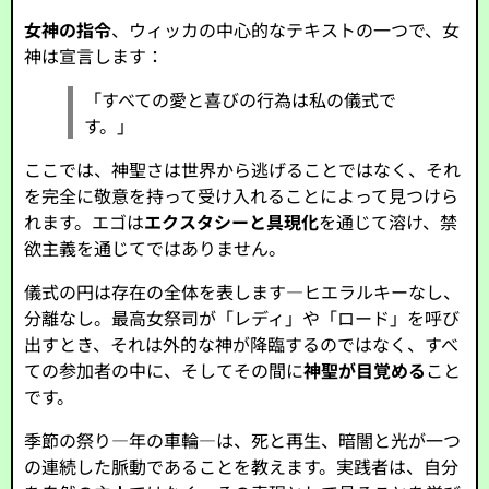
女神の指令
、ウィッカの中心的なテキストの一つで、女
神は宣言します：
「すべての愛と喜びの行為は私の儀式で
す。」
ここでは、神聖さは世界から逃げることではなく、それ
を完全に敬意を持って受け入れることによって見つけら
れます。エゴは
エクスタシーと具現化
を通じて溶け、禁
欲主義を通じてではありません。
儀式の円は存在の全体を表します—ヒエラルキーなし、
分離なし。最高女祭司が「レディ」や「ロード」を呼び
出すとき、それは外的な神が降臨するのではなく、すべ
ての参加者の中に、そしてその間に
神聖が目覚める
こと
です。
季節の祭り—年の車輪—は、死と再生、暗闇と光が一つ
の連続した脈動であることを教えます。実践者は、自分