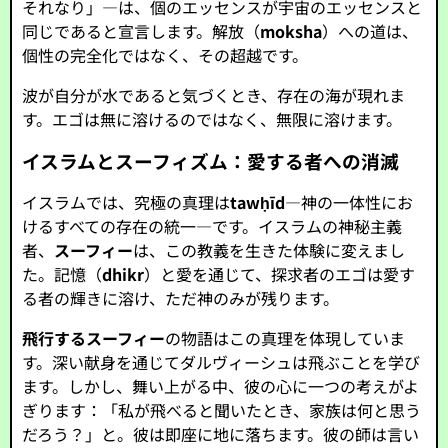
それなり」—は、個のエッセンスが宇宙のエッセンスと
同じであると宣言します。解放（
moksha
）への道は、
個性の完全化ではなく、その超越です。
波が自分が水であると気づくとき、存在の海が現れま
す。エゴは無に溶けるのではなく、無限に溶けます。
イスラムとスーフィズム：愛する者への消滅
イスラムでは、究極の真理は
tawḥīd
—神の一体性にお
けるすべての存在の統一—です。イスラムの神秘主義
者、
スーフィー
は、この教義を生きた体験に変えまし
た。記憶（
dhikr
）と愛を通じて、探求者のエゴは愛す
る者の輝きに溶け、ただ神のみが残ります。
飛行するスーフィー
の物語はこの真理を体現していま
す。深い献身を通じてダルヴィーシュは飛ぶことを学び
ます。しかし、舞い上がる中、彼の心に一つの考えがよ
ぎります：「私が飛べると聞いたとき、家族は何と思う
だろう？」と。彼は即座に地に落ちます。彼の師は言い