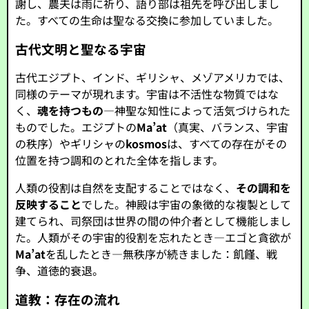
謝し、農夫は雨に祈り、語り部は祖先を呼び出しまし
た。すべての生命は聖なる交換に参加していました。
古代文明と聖なる宇宙
古代エジプト、インド、ギリシャ、メゾアメリカでは、
同様のテーマが現れます。宇宙は不活性な物質ではな
く、
魂を持つもの
—神聖な知性によって活気づけられた
ものでした。エジプトの
Ma’at
（真実、バランス、宇宙
の秩序）やギリシャの
kosmos
は、すべての存在がその
位置を持つ調和のとれた全体を指します。
人類の役割は自然を支配することではなく、
その調和を
反映すること
でした。神殿は宇宙の象徴的な複製として
建てられ、司祭団は世界の間の仲介者として機能しまし
た。人類がその宇宙的役割を忘れたとき—エゴと貪欲が
Ma’at
を乱したとき—無秩序が続きました：飢饉、戦
争、道徳的衰退。
道教：存在の流れ