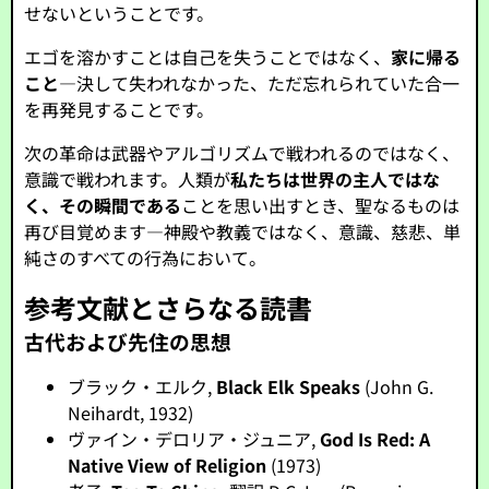
せないということです。
エゴを溶かすことは自己を失うことではなく、
家に帰る
こと
—決して失われなかった、ただ忘れられていた合一
を再発見することです。
次の革命は武器やアルゴリズムで戦われるのではなく、
意識で戦われます。人類が
私たちは世界の主人ではな
く、その瞬間である
ことを思い出すとき、聖なるものは
再び目覚めます—神殿や教義ではなく、意識、慈悲、単
純さのすべての行為において。
参考文献とさらなる読書
古代および先住の思想
ブラック・エルク,
Black Elk Speaks
(John G.
Neihardt, 1932)
ヴァイン・デロリア・ジュニア,
God Is Red: A
Native View of Religion
(1973)