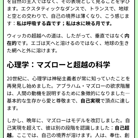
を自然の主人ではなく、その表現として見ることを学び
ます。エクスタティックなダンスで、トランスで、地球
と空との交わりで、自己の境界は薄くなり、こう感じま
す：
私は呼吸する森です；私は水に映る月です。
ウィッカの超越への道は、したがって、垂直ではなく
内
在的
です。エゴは天へと溶けるのではなく、地球の生き
た網へと外に溶けます。
心理学：マズローと超越の科学
20世紀に、心理学は神秘主義者が常に知っていたことを
再発見し始めました。アブラハム・マズローの欲求階層
は、人間の動機を説明するために象徴的になりました—
基本的な生存から愛と尊敬まで、
自己実現
で頂点に達し
ます。
しかし、晩年に、マズローはモデルを改訂しました。自
己実現を超えて、彼は別の段階を認識しました：
自己超
越
。ここでは、自己の境界が溶けます。人は、奉仕、創