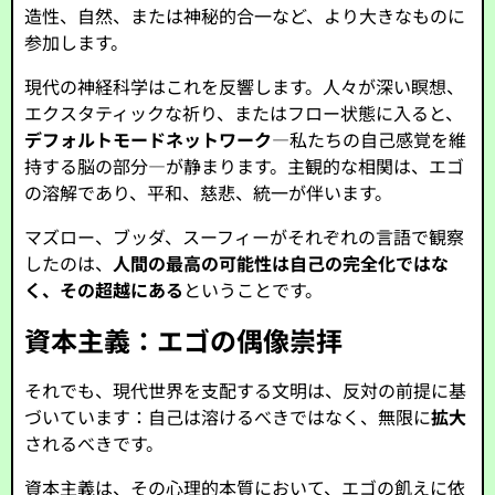
造性、自然、または神秘的合一など、より大きなものに
参加します。
現代の神経科学はこれを反響します。人々が深い瞑想、
エクスタティックな祈り、またはフロー状態に入ると、
デフォルトモードネットワーク
—私たちの自己感覚を維
持する脳の部分—が静まります。主観的な相関は、エゴ
の溶解であり、平和、慈悲、統一が伴います。
マズロー、ブッダ、スーフィーがそれぞれの言語で観察
したのは、
人間の最高の可能性は自己の完全化ではな
く、その超越にある
ということです。
資本主義：エゴの偶像崇拝
それでも、現代世界を支配する文明は、反対の前提に基
づいています：自己は溶けるべきではなく、無限に
拡大
されるべきです。
資本主義は、その心理的本質において、エゴの飢えに依