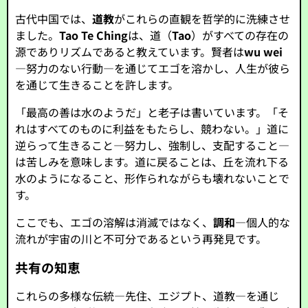
古代中国では、
道教
がこれらの直観を哲学的に洗練させ
ました。
Tao Te Ching
は、道（
Tao
）がすべての存在の
源でありリズムであると教えています。賢者は
wu wei
—努力のない行動—を通じてエゴを溶かし、人生が彼ら
を通じて生きることを許します。
「最高の善は水のようだ」と老子は書いています。「そ
れはすべてのものに利益をもたらし、競わない。」道に
逆らって生きること—努力し、強制し、支配すること—
は苦しみを意味します。道に戻ることは、丘を流れ下る
水のようになること、形作られながらも壊れないことで
す。
ここでも、エゴの溶解は消滅ではなく、
調和
—個人的な
流れが宇宙の川と不可分であるという再発見です。
共有の知恵
これらの多様な伝統—先住、エジプト、道教—を通じ