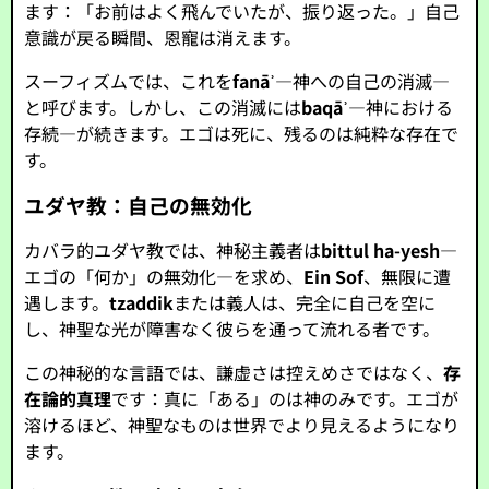
ます：「お前はよく飛んでいたが、振り返った。」自己
意識が戻る瞬間、恩寵は消えます。
スーフィズムでは、これを
fanāʾ
—神への自己の消滅—
と呼びます。しかし、この消滅には
baqāʾ
—神における
存続—が続きます。エゴは死に、残るのは純粋な存在で
す。
ユダヤ教：自己の無効化
カバラ的ユダヤ教では、神秘主義者は
bittul ha-yesh
—
エゴの「何か」の無効化—を求め、
Ein Sof
、無限に遭
遇します。
tzaddik
または義人は、完全に自己を空に
し、神聖な光が障害なく彼らを通って流れる者です。
この神秘的な言語では、謙虚さは控えめさではなく、
存
在論的真理
です：真に「ある」のは神のみです。エゴが
溶けるほど、神聖なものは世界でより見えるようになり
ます。