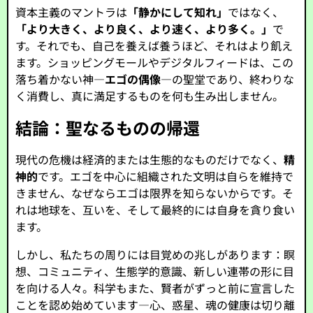
資本主義のマントラは
「静かにして知れ」
ではなく、
「より大きく、より良く、より速く、より多く。」
で
す。それでも、自己を養えば養うほど、それはより飢え
ます。ショッピングモールやデジタルフィードは、この
落ち着かない神—
エゴの偶像
—の聖堂であり、終わりな
く消費し、真に満足するものを何も生み出しません。
結論：聖なるものの帰還
現代の危機は経済的または生態的なものだけでなく、
精
神的
です。エゴを中心に組織された文明は自らを維持で
きません、なぜならエゴは限界を知らないからです。そ
れは地球を、互いを、そして最終的には自身を貪り食い
ます。
しかし、私たちの周りには目覚めの兆しがあります：瞑
想、コミュニティ、生態学的意識、新しい連帯の形に目
を向ける人々。科学もまた、賢者がずっと前に宣言した
ことを認め始めています—心、惑星、魂の健康は切り離