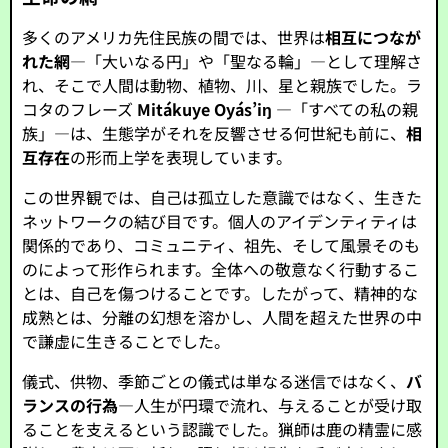
多くのアメリカ先住民族の間では、世界は
相互につなが
れた網
—「大いなる円」や「聖なる輪」—として理解さ
れ、そこで人間は動物、植物、川、星と親族でした。ラ
コタのフレーズ
Mitákuye Oyás’iŋ
—「すべての私の親
族」—は、生態学がそれを反響させる何世紀も前に、
相
互存在
の形而上学を表現しています。
この世界観では、自己は孤立した意識ではなく、生きた
ネットワークの結び目です。個人のアイデンティティは
関係的であり、コミュニティ、祖先、そして風景そのも
のによって形作られます。全体への敬意なく行動するこ
とは、自己を傷つけることです。したがって、精神的な
成熟とは、分離の幻想を溶かし、人間を超えた世界の中
で謙虚に生きることでした。
儀式、供物、季節ごとの儀式は単なる迷信ではなく、
バ
ランスの行為
—人生が円環で流れ、与えることが受け取
ることを支えるという認識でした。猟師は鹿の精霊に感