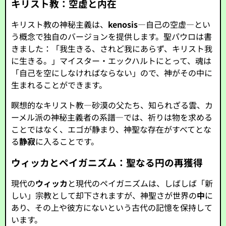
キリスト教：空虚と内在
キリスト教の神秘主義は、
kenosis
—自己の空虚—とい
う概念で独自のバージョンを提供します。聖パウロは書
きました：「我生きる、されど我にあらず、キリスト我
に生きる。」マイスター・エックハルトにとって、魂は
「自己を空にしなければならない」ので、神がその中に
生まれることができます。
瞑想的なキリスト教—砂漠の父たち、知られざる雲、カ
ーメル派の神秘主義者の系譜—では、祈りは物を求める
ことではなく、エゴが静まり、神聖な存在がすべてとな
る
静寂
に入ることです。
ウィッカとペイガニズム：聖なる円の再獲得
現代の
ウィッカ
と現代のペイガニズムは、しばしば「新
しい」宗教として却下されますが、神聖さが世界の
中
に
あり、その上や彼方にないという古代の記憶を保持して
います。