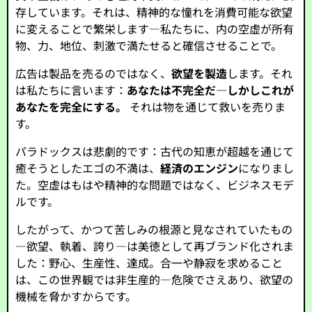
存しています。それは、精神的な憧れを消費可能な欲望
に変えることで繁栄します—私たちに、内の空虚が所有
物、力、地位、刺激で満たせると確信させることで。
広告は製品を売るのではなく、
欲望を製造
します。それ
は私たちに言います：
あなたは不完全だ—しかしこれが
あなたを完全にする。
それは物を通じて救いを売りま
す。
パラドックスは悲劇的です：古代の知恵が超越を通じて
癒そうとしたエゴの不満は、
経済のエンジン
になりまし
た。空虚はもはや精神的な問題ではなく、ビジネスモデ
ルです。
したがって、かつて苦しみの根源と見なされていたもの
—欲望、執着、誇り—は美徳として再ブランド化されま
した：野心、生産性、達成。合一や静寂を求めること
は、この世界観では非生産的—危険でさえあり、欲望の
機械を脅かすからです。