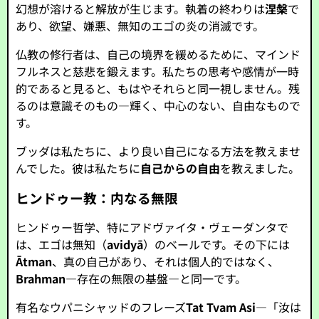
幻想が溶けると解放が生じます。執着の終わりは
涅槃
で
あり、欲望、嫌悪、無知のエゴの炎の消滅です。
仏教の修行者は、自己の境界を緩めるために、マインド
フルネスと慈悲を鍛えます。私たちの思考や感情が一時
的であると見ると、もはやそれらと同一視しません。残
るのは意識そのもの—輝く、中心のない、自由なもので
す。
ブッダは私たちに、より良い自己になる方法を教えませ
んでした。彼は私たちに
自己からの自由
を教えました。
ヒンドゥー教：内なる無限
ヒンドゥー哲学、特にアドヴァイタ・ヴェーダンタで
は、エゴは無知（
avidyā
）のベールです。その下には
Ātman
、真の自己があり、それは個人的ではなく、
Brahman
—存在の無限の基盤—と同一です。
有名なウパニシャッドのフレーズ
Tat Tvam Asi
—「汝は