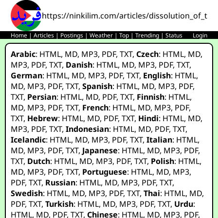
https://ninkilim.com/articles/dissolution_of_th
Home
|
Articles
|
Postings
|
Weather
|
Top
|
Trending
|
Status
Login
Arabic
:
HTML
,
MD
,
MP3
,
PDF
,
TXT
,
Czech
:
HTML
,
MD
,
MP3
,
PDF
,
TXT
,
Danish
:
HTML
,
MD
,
MP3
,
PDF
,
TXT
,
German
:
HTML
,
MD
,
MP3
,
PDF
,
TXT
,
English
:
HTML
,
MD
,
MP3
,
PDF
,
TXT
,
Spanish
:
HTML
,
MD
,
MP3
,
PDF
,
TXT
,
Persian
:
HTML
,
MD
,
PDF
,
TXT
,
Finnish
:
HTML
,
MD
,
MP3
,
PDF
,
TXT
,
French
:
HTML
,
MD
,
MP3
,
PDF
,
TXT
,
Hebrew
:
HTML
,
MD
,
PDF
,
TXT
,
Hindi
:
HTML
,
MD
,
MP3
,
PDF
,
TXT
,
Indonesian
:
HTML
,
MD
,
PDF
,
TXT
,
Icelandic
:
HTML
,
MD
,
MP3
,
PDF
,
TXT
,
Italian
:
HTML
,
MD
,
MP3
,
PDF
,
TXT
,
Japanese
:
HTML
,
MD
,
MP3
,
PDF
,
TXT
,
Dutch
:
HTML
,
MD
,
MP3
,
PDF
,
TXT
,
Polish
:
HTML
,
MD
,
MP3
,
PDF
,
TXT
,
Portuguese
:
HTML
,
MD
,
MP3
,
PDF
,
TXT
,
Russian
:
HTML
,
MD
,
MP3
,
PDF
,
TXT
,
Swedish
:
HTML
,
MD
,
MP3
,
PDF
,
TXT
,
Thai
:
HTML
,
MD
,
PDF
,
TXT
,
Turkish
:
HTML
,
MD
,
MP3
,
PDF
,
TXT
,
Urdu
:
HTML
,
MD
,
PDF
,
TXT
,
Chinese
:
HTML
,
MD
,
MP3
,
PDF
,