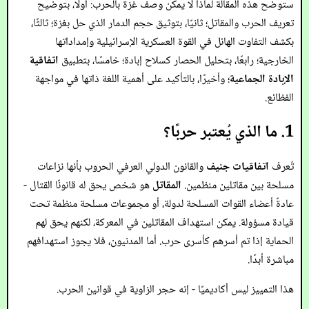
ستوضح هذه المقالة لماذا لا يمكن وصف غزة بالحرب: أولًا، بتوضيح
تعريف الحرب والمقاتل؛ ثانيًا، بتوثيق حجم الدمار الذي حل بغزة؛ ثالثًا،
بكشف التفاوت الهائل في القوة العسكرية الإسرائيلية وإمداداتها
الخارجية؛ رابعًا، بتحليل الحصار كسلاح إبادة؛ خامسًا، بتطبيق
اتفاقية
الإبادة الجماعية
؛ وأخيرًا، بالتأكيد على أهمية اللغة ذاتها في مواجهة
الفظائع.
1. ما الذي يُعتبر حربًا؟
تُعرف
اتفاقيات جنيف
والقانون الدولي العرفي الحروب بأنها نزاعات
مسلحة بين مقاتلين منظمين.
المقاتل
هو شخص يحق له قانونًا القتال -
عادةً أعضاء القوات المسلحة لدولة، أو مجموعات مسلحة منظمة تحت
قيادة مسؤولة. يمكن استهداف المقاتلين في المعركة، لكنهم يحق لهم
الحماية إذا تم أسرهم كأسرى حرب. أما المدنيون، فلا يجوز استهدافهم
مباشرة أبدًا.
هذا التمييز ليس أكاديميًا - إنه حجر الزاوية في قوانين الحرب.