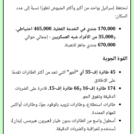
تحتفظ إسرائيل بواحد من أكبر وأكثر الجيوش تطورًا نسبةً إلى عدد
السكان:
170,000 جندي في الخدمة الفعلية
،
465,000 احتياطي
،
و
35,000 من الأفراد شبه العسكريين
- إجمالي حوالي
670,000
جندي جاهز للتعبئة.
القوة الجوية
45 طائرة إف-35 آي “أدير”
التي تعد من أكثر الطائرات تقدمًا
على الإطلاق.
174 طائرة إف-16
و
66 طائرة إف-15
، قادرة على الضربات
الدقيقة وتفوق الجو.
طائرات استطلاع، وطائرات تزويد بالوقود جوًا، وطائرات أواكس
للمهام الممتدة.
أسطول واسع من الطائرات بدون طيار (هيرون، هيرمس، إيتان)،
تُستخدم للمراقبة والضربات الدقيقة.