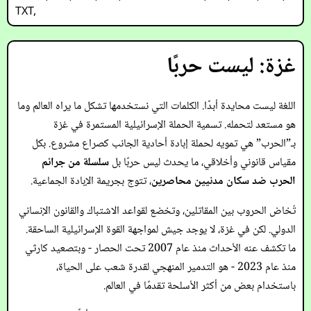
TXT
,
غزة: ليست حربًا
اللغة ليست محايدة أبدًا. الكلمات التي نستخدمها تشكل ما يراه العالم وما
هو مستعد لتحمله. تسمية الحملة الإسرائيلية المستمرة في غزة
بـ”الحرب” هي تمويه لحملة إبادة أحادية الجانب كصراع مشروع. بكل
مقياس قانوني وأخلاقي، ما يحدث ليس حربًا بل
سلسلة من جرائم
الحرب ضد سكان مدنيين محاصرين
، تتوج بجريمة الإبادة الجماعية.
تُخاض الحروب بين المقاتلين، وتخضع لقواعد الاشتباك والقانون الإنساني
الدولي. لكن في غزة، لا يوجد جيش لمواجهة القوة الإسرائيلية الساحقة.
ما تكشف عنه الأحداث منذ عام 2007 تحت الحصار - وبتصعيد كارثي
منذ عام 2023 - هو التدمير المنهجي لقدرة شعب على الحياة،
باستخدام بعض من أكثر الأسلحة تقدمًا في العالم.