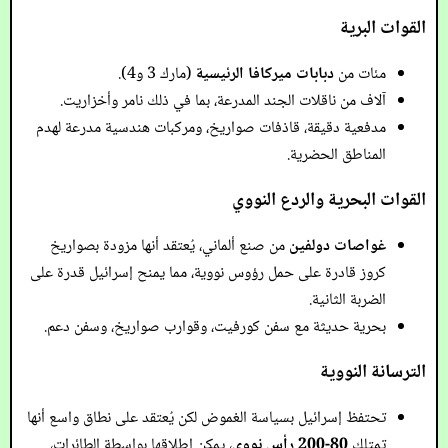
القوات البرية
مئات من
دبابات ميركافا الرئيسية
(مارك 3 و4).
آلاف من ناقلات الجند المدرعة، بما في ذلك نامر وأخزاريت.
مدفعية دقيقة، قاذفات صواريخ، ومركبات هندسية مدرعة لهدم
المناطق الحضرية.
القوات البحرية والردع النووي
غواصات دولفين
من صنع ألماني، يُعتقد أنها مزودة بصواريخ
كروز قادرة على حمل رؤوس نووية، مما يمنح إسرائيل قدرة على
الضربة الثانية.
بحرية حديثة مع سفن كورفيت، وقوارب صواريخ، وسفن دعم.
الترسانة النووية
تحتفظ إسرائيل بسياسة الغموض لكن يُعتقد على نطاق واسع أنها
تمتلك
80-200 رأس نووي
، يمكن إطلاقها بواسطة الطائرات،