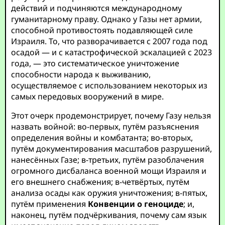
действий и подчиняются международному
гуманитарному праву. Однако у Газы нет армии,
способной противостоять подавляющей силе
Израиля. То, что разворачивается с 2007 года под
осадой — и с катастрофической эскалацией с 2023
года, — это систематическое уничтожение
способности народа к выживанию,
осуществляемое с использованием некоторых из
самых передовых вооружений в мире.
Этот очерк продемонстрирует, почему Газу нельзя
назвать войной: во-первых, путём разъяснения
определения войны и комбатанта; во-вторых,
путём документирования масштабов разрушений,
нанесённых Газе; в-третьих, путём разоблачения
огромного дисбаланса военной мощи Израиля и
его внешнего снабжения; в-четвёртых, путём
анализа осады как оружия уничтожения; в-пятых,
путём применения
Конвенции о геноциде
; и,
наконец, путём подчёркивания, почему сам язык