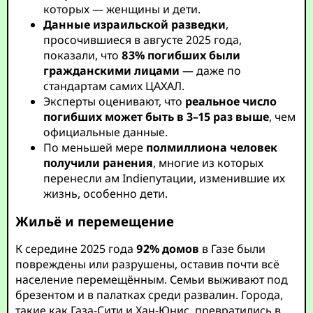
которых — женщины и дети.
Данные израильской разведки
,
просочившиеся в августе 2025 года,
показали, что
83% погибших были
гражданскими лицами
— даже по
стандартам самих ЦАХАЛ.
Эксперты оценивают, что
реальное число
погибших может быть в 3–15 раз выше
, чем
официальные данные.
По меньшей мере
полмиллиона человек
получили ранения
, многие из которых
перенесли ам Indieпутации, изменившие их
жизнь, особенно дети.
Жильё и перемещение
К середине 2025 года
92% домов
в Газе были
повреждены или разрушены, оставив почти всё
население перемещённым. Семьи выживают под
брезентом и в палатках среди развалин. Города,
такие как Газа-Сити и Хан-Юнис, превратились в