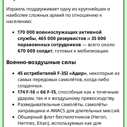
Израиль поддерживает одну из крупнейших и
наиболее сложных армий по отношению к
населению:
170 000 военнослужащих активной
службы
,
465 000 резервистов
и
35 000
паравоенных сотрудников
— всего около
670 000 солдат
, готовых к мобилизации.
Военно-воздушные силы
45 истребителей F-35I «Адир»
, некоторые из
самых передовых самолётов, когда-либо
созданных.
174 F-16
и
66 F-15
, способные как к точечным
ударам, так и к воздушному превосходству.
Разведывательные самолёты, самолёты-
заправщики и AWACS для длительных миссий.
Обширный флот беспилотников (Heron,
Hermes, Eitan), используемых как для