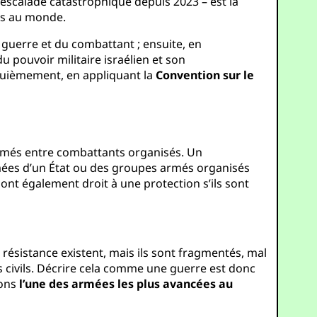
e escalade catastrophique depuis 2023 – est la
ées au monde.
a guerre et du combattant ; ensuite, en
 pouvoir militaire israélien et son
quièmement, en appliquant la
Convention sur le
armés entre combattants organisés. Un
ées d’un État ou des groupes armés organisés
nt également droit à une protection s’ils sont
 résistance existent, mais ils sont fragmentés, mal
es civils. Décrire cela comme une guerre est donc
yons
l’une des armées les plus avancées au