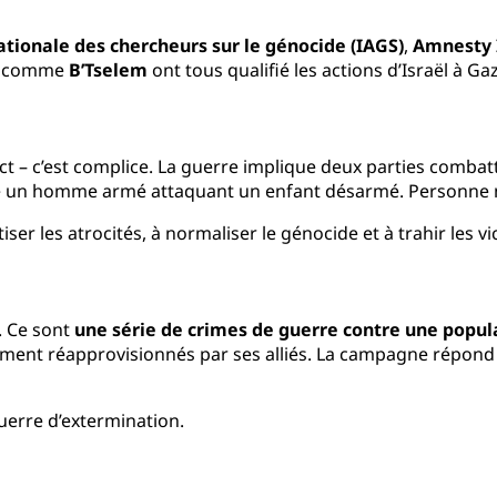
ationale des chercheurs sur le génocide (IAGS)
,
Amnesty 
ns comme
B’Tselem
ont tous qualifié les actions d’Israël à G
ct – c’est complice. La guerre implique deux parties comba
me un homme armé attaquant un enfant désarmé. Personne n’
iser les atrocités, à normaliser le génocide et à trahir les vi
. Ce sont
une série de crimes de guerre contre une popula
ment réapprovisionnés par ses alliés. La campagne répond à
uerre d’extermination.