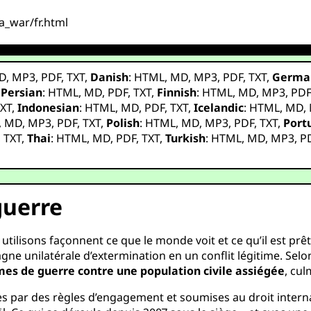
_a_war/fr.html
D
,
MP3
,
PDF
,
TXT
,
Danish
:
HTML
,
MD
,
MP3
,
PDF
,
TXT
,
Germa
,
Persian
:
HTML
,
MD
,
PDF
,
TXT
,
Finnish
:
HTML
,
MD
,
MP3
,
PD
XT
,
Indonesian
:
HTML
,
MD
,
PDF
,
TXT
,
Icelandic
:
HTML
,
MD
,
,
MD
,
MP3
,
PDF
,
TXT
,
Polish
:
HTML
,
MD
,
MP3
,
PDF
,
TXT
,
Port
,
TXT
,
Thai
:
HTML
,
MD
,
PDF
,
TXT
,
Turkish
:
HTML
,
MD
,
MP3
,
P
guerre
tilisons façonnent ce que le monde voit et ce qu’il est prêt
ne unilatérale d’extermination en un conflit légitime. Selo
mes de guerre contre une population civile assiégée
, cu
s par des règles d’engagement et soumises au droit intern