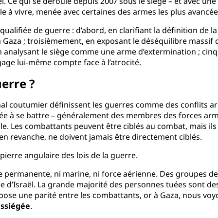
ël. Ce qui se déroule depuis 2007 sous le siège – et avec un
le à vivre, menée avec certaines des armes les plus avanc
lifiée de guerre : d’abord, en clarifiant la définition de l
 Gaza ; troisièmement, en exposant le déséquilibre massif du
 analysant le siège comme une arme d’extermination ; cin
gage lui-même compte face à l’atrocité.
uerre ?
onal coutumier définissent les guerres comme des conflits 
ée à se battre – généralement des membres des forces arm
Les combattants peuvent être ciblés au combat, mais ils o
en revanche, ne doivent jamais être directement ciblés.
 pierre angulaire des lois de la guerre.
ée permanente, ni marine, ni force aérienne. Des groupes de
alée d’Israël. La grande majorité des personnes tuées sont d
ppose une parité entre les combattants, or à Gaza, nous vo
assiégée
.