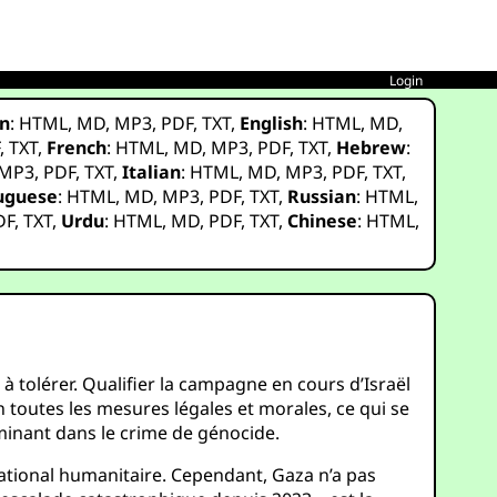
Login
n
:
HTML
,
MD
,
MP3
,
PDF
,
TXT
,
English
:
HTML
,
MD
,
F
,
TXT
,
French
:
HTML
,
MD
,
MP3
,
PDF
,
TXT
,
Hebrew
:
MP3
,
PDF
,
TXT
,
Italian
:
HTML
,
MD
,
MP3
,
PDF
,
TXT
,
uguese
:
HTML
,
MD
,
MP3
,
PDF
,
TXT
,
Russian
:
HTML
,
DF
,
TXT
,
Urdu
:
HTML
,
MD
,
PDF
,
TXT
,
Chinese
:
HTML
,
 à tolérer. Qualifier la campagne en cours d’Israël
n toutes les mesures légales et morales, ce qui se
lminant dans le crime de génocide.
ational humanitaire. Cependant, Gaza n’a pas