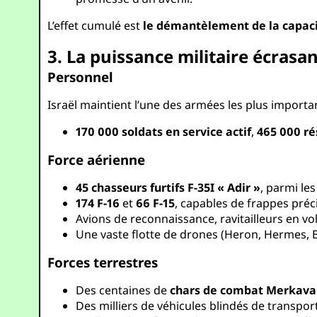
L’effet cumulé est
le démantèlement de la capacit
3. La puissance militaire écrasan
Personnel
Israël maintient l’une des armées les plus importa
170 000 soldats en service actif
,
465 000 ré
Force aérienne
45 chasseurs furtifs F-35I « Adir »
, parmi le
174 F-16
et
66 F-15
, capables de frappes préc
Avions de reconnaissance, ravitailleurs en v
Une vaste flotte de drones (Heron, Hermes, Eit
Forces terrestres
Des centaines de
chars de combat Merkava
Des milliers de véhicules blindés de transpor