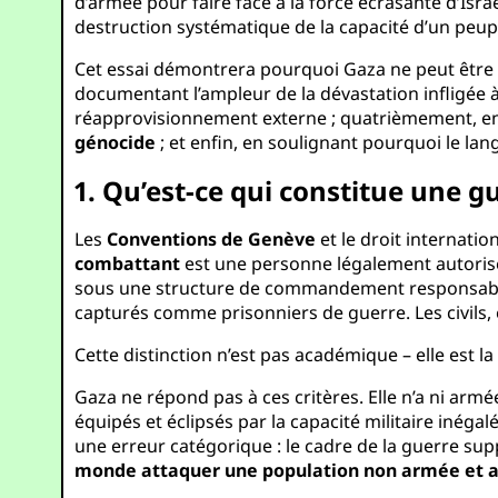
d’armée pour faire face à la force écrasante d’Isra
destruction systématique de la capacité d’un peup
Cet essai démontrera pourquoi Gaza ne peut être qua
documentant l’ampleur de la dévastation infligée à
réapprovisionnement externe ; quatrièmement, en
génocide
; et enfin, en soulignant pourquoi le lan
1. Qu’est-ce qui constitue une g
Les
Conventions de Genève
et le droit internati
combattant
est une personne légalement autoris
sous une structure de commandement responsable. 
capturés comme prisonniers de guerre. Les civils, 
Cette distinction n’est pas académique – elle est la
Gaza ne répond pas à ces critères. Elle n’a ni arm
équipés et éclipsés par la capacité militaire inég
une erreur catégorique : le cadre de la guerre su
monde attaquer une population non armée et 