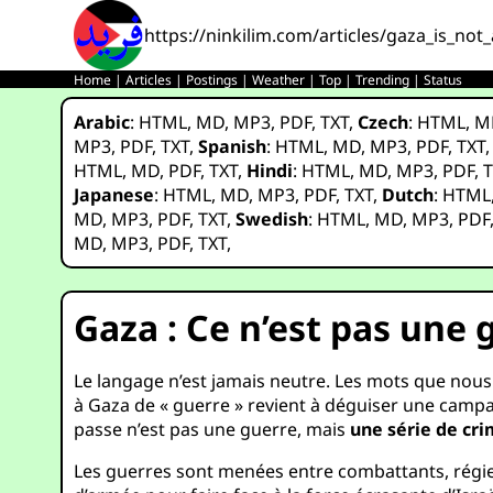
https://ninkilim.com/articles/gaza_is_not
Home
|
Articles
|
Postings
|
Weather
|
Top
|
Trending
|
Status
Arabic
:
HTML
,
MD
,
MP3
,
PDF
,
TXT
,
Czech
:
HTML
,
M
MP3
,
PDF
,
TXT
,
Spanish
:
HTML
,
MD
,
MP3
,
PDF
,
TXT
HTML
,
MD
,
PDF
,
TXT
,
Hindi
:
HTML
,
MD
,
MP3
,
PDF
,
T
Japanese
:
HTML
,
MD
,
MP3
,
PDF
,
TXT
,
Dutch
:
HTML
MD
,
MP3
,
PDF
,
TXT
,
Swedish
:
HTML
,
MD
,
MP3
,
PDF
MD
,
MP3
,
PDF
,
TXT
,
Gaza : Ce n’est pas une 
Le langage n’est jamais neutre. Les mots que nous u
à Gaza de « guerre » revient à déguiser une campag
passe n’est pas une guerre, mais
une série de cri
Les guerres sont menées entre combattants, régie