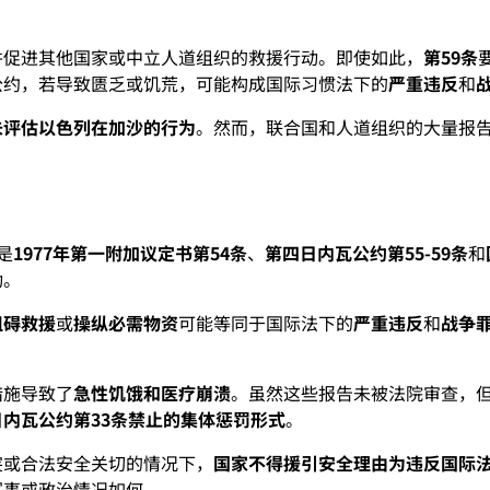
并促进其他国家或中立人道组织的救援行动。即使如此，
第59条
公约，若导致匮乏或饥荒，可能构成国际习惯法下的
严重违反
和
未评估以色列在加沙的行为
。然而，联合国和人道组织的大量报
是
1977年第一附加议定书第54条
、
第四日内瓦公约第55-59条
和
动。
阻碍救援
或
操纵必需物资
可能等同于国际法下的
严重违反
和
战争
措施导致了
急性饥饿和医疗崩溃
。虽然这些报告未被法院审查，
日内瓦公约第33条禁止的集体惩罚形式
。
突或合法安全关切的情况下，
国家不得援引安全理由为违反国际
军事或政治情况如何。