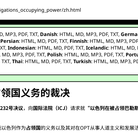
obligations_occupying_power/zh.html
D
,
MP3
,
PDF
,
TXT
,
Danish
:
HTML
,
MD
,
MP3
,
PDF
,
TXT
,
Germa
,
Persian
:
HTML
,
MD
,
PDF
,
TXT
,
Finnish
:
HTML
,
MD
,
MP3
,
PD
XT
,
Indonesian
:
HTML
,
MD
,
PDF
,
TXT
,
Icelandic
:
HTML
,
MD
,
,
MD
,
MP3
,
PDF
,
TXT
,
Polish
:
HTML
,
MD
,
MP3
,
PDF
,
TXT
,
Port
,
TXT
,
Thai
:
HTML
,
MD
,
PDF
,
TXT
,
Turkish
:
HTML
,
MD
,
MP3
,
P
占领国义务的裁决
/232号决议
，向
国际法院（ICJ）
请求就
“以色列在被占领巴勒斯
。
范以色列作为
占领国
的义务以及其对在OPT从事人道主义和发展