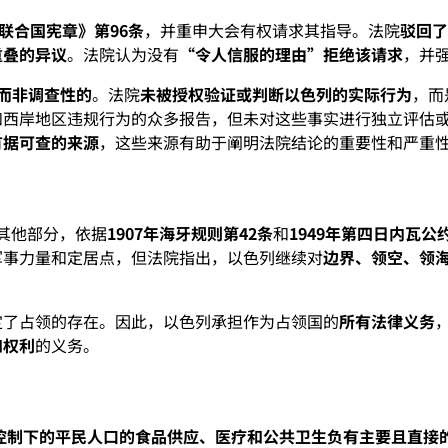
联合国宪章》第96条
，并重申大会有权请求其指导。法院
驳回
重叠的异议
。法院认为没有
“令人信服的理由”拒绝该请求
，并
，而非调查性的
。法院
未被授权验证或判断以色列的实际行为
，而
和西岸地区违规行为的众多报告，但未对这些事实进行独立评估
有据可查的来源
，这些来源有助于阐明法院结论的重要性和严重
其他部分，依据
1907年海牙规则第42条
和
1949年第四日内瓦公
军事力量和定居点，但法院指出，以色列继续对
边界、领空、领
定了占领的存在。因此，以色列承担作为占领国的
所有法律义务
和权利
的义务。
控制下的平民人口的食品供应、医疗和公共卫生负有主要且直接