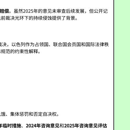
赔偿
。虽然2025年的意见未审查后续发展，但公开记
先前裁决光环下的持续侵蚀提供了背景。
裁决，以色列作为占领国、联合国会员国和国际法律秩
际规范的约束性解释。
饥饿、集体惩罚和否定自决权。
4年临时措施
、
2024年咨询意见
和
2025年咨询意见评估