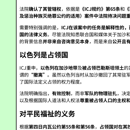
法院
确认了其管辖权
，依据是
《ICJ规约》第65条
和
《
及惩治种族灭绝罪公约的适用）
案件中法院待决问题
需要特别强调的是，
ICJ在该案中的任务是解释性的
国的法律义务
。尽管法院知悉联合国和媒体关于加沙
的背景信息
并非来自咨询意见本身
，而是来自
公开且
以色列是占领国
ICJ重申，
以色列在加沙地带
及
被占领巴勒斯坦领土
的
谓的
“撤离”
。虽然以色列当时从加沙撤回了其常驻
了国际法定义占领的权力程度。
法院明确指出，
有效控制
，而非
军队的物理驻扎
，决
以及根据国际人道法和人权法
尊重被占领人口的主权
对平民福祉的义务
根据
第四日内瓦公约第55条和第56条
，
占领国对在其