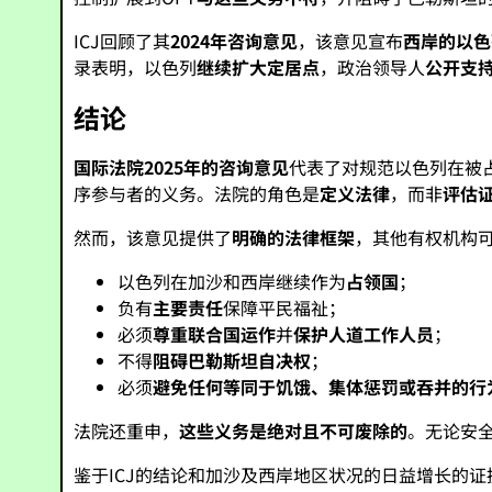
ICJ回顾了其
2024年咨询意见
，该意见宣布
西岸的以色
录表明，以色列
继续扩大定居点
，政治领导人
公开支
结论
国际法院2025年的咨询意见
代表了对规范以色列在被
序参与者的义务。法院的角色是
定义法律
，而非
评估
然而，该意见提供了
明确的法律框架
，其他有权机构
以色列在加沙和西岸继续作为
占领国
；
负有
主要责任
保障平民福祉；
必须
尊重联合国运作
并
保护人道工作人员
；
不得
阻碍巴勒斯坦自决权
；
必须
避免任何等同于饥饿、集体惩罚或吞并的行
法院还重申，
这些义务是绝对且不可废除的
。无论安
鉴于ICJ的结论和加沙及西岸地区状况的日益增长的证