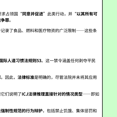
要求占领国“
同意并促进
”此类行动，并“
以其所有可
战争罪
。
告记录了食品、燃料和医疗物资的广泛限制——这些条
国际人道习惯法规则53
。这一禁令涵盖任何剥夺平民
罪
。因此，
法律标准
是明确的，尽管法院并未将其应用
但它们说明了
ICJ法律推理直接针对的情况类型
——即如
法强制性规范的行为辩护
，包括禁止饥饿、集体惩罚和