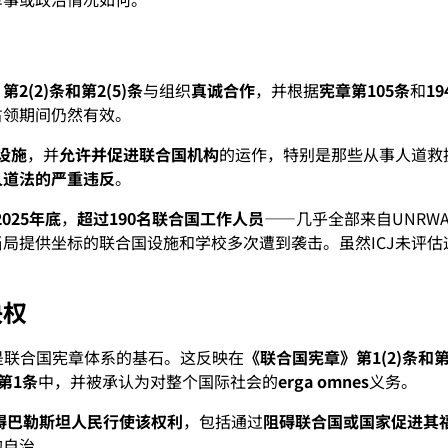
2(2)条和第2(5)条
与组织
真诚合作
，并根据
宪章第105条
和
1
占领期间仍然有效。
设施
，并
允许并促进联合国机构
的运作，特别是那些从事人道救
人道法的严重违反
。
2025年底
，
超过190名联合国工作人员
——几乎全部来自UNRW
当局提供坐标的联合国设施和学校多次遭到袭击。虽然ICJ未评
决权
是联合国宪章体系的基石。这反映在
《联合国宪章》第1(2)条和第
第1条
中，并被承认为对整个国际社会的
erga omnes
义务。
碍巴勒斯坦人民行使该权利
，包括通过
阻碍联合国或国家促进其
的自治。