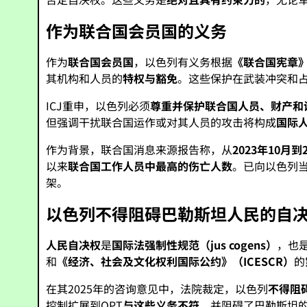
作为联合国会员国的义务
作为
联合国会员国
，以色列有义务根据
《联合国宪章》第
其机构和人员的
特权与豁免
。这些保护在武装冲突和
ICJ重申，以色列必须
尊重并保护联合国人员、财产和
但强调干扰联合国运作或对其人员的攻击将构成
国际
作为背景，联合国消息来源报告称，从
2023年10月到
以来
联合国工作人员中最高的伤亡人数
。已向以色列
架。
以色列不得阻碍巴勒斯坦人民的自
人民自决权
是
国际法强制性规范（jus cogens）
，也
和
《经济、社会及文化权利国际公约》（ICESCR）
的
在其2025年的咨询意见中，法院裁定，以色列
不得阻
控制扩展到OPT
与这些义务不符
，并阻碍了巴勒斯坦