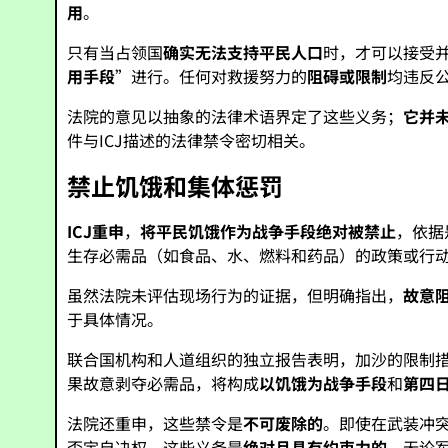
用
。
只有当占领国
确实无法支持平民人口
时，才可以接受
用手段
”进行。任何对救援努力的
阻碍或限制
均违反
法院的意见以抽象的法律术语界定了这些义务；
它并
件与ICJ描述的法律禁令密切相关。
禁止饥饿和集体惩罚
ICJ重申
，
将平民饥饿作为战争手段绝对被禁止
，依据
生存必需品（如食品、水、燃料和药品）的政策或行
虽然法院未评估现场行为的证据，但明确指出，
故意
于具体情况。
联合国机构和人道组织的独立报告表明，加沙的限制
果故意剥夺必需品，将构成
以饥饿为战争手段
和
第四
法院还重申，这些禁令是
不可废除的
。即使在武装冲
否定自决权。这些义务是
绝对且具有约束力的
，无论