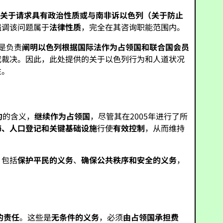
了关于请求具有政治性质或与
南非诉以色列（关于防止
强调该问题属于
法律性质
，完全在其咨询职能范围内。
是负责
阐明以色列根据国际法作为占领国和联合国会员
或裁决。因此，此处提供的关于以色列行为和人道状况
性。
约
的含义，
继续作为占领国
，尽管其在2005年进行了所
海、人口登记和关键基础设施
行使
有效控制
，从而维持
，包括
保护平民的义务
、
确保公共秩序和安全的义务
，
的责任
。这些是
无条件的义务
，必须
由占领国承担费