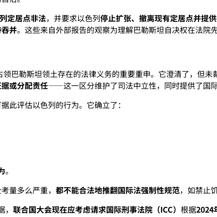
列定居点非法
，并要求以色列
停止扩张、撤离现有定居点并提供
持吞并
。这些来自外部报告的观察为理解巴勒斯坦自决权在法院
占领巴勒斯坦领土存在的法律义务的重要重申。它澄清了，但未
证据或分配责任
——这一区分维护了司法中立性，同时提供了国
可据此评估以色列的行为。它确立了：
为
。
全考量多么严重，
都不能合法地推翻国际法强制性规范
，如禁止
据，
联合国大会现在应考虑请求国际刑事法院（ICC）
根据
202