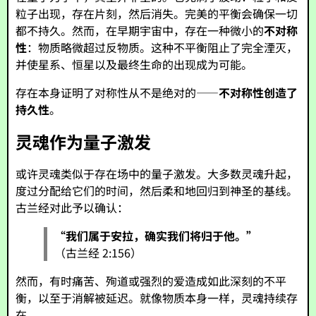
粒子出现，存在片刻，然后消失。完美的平衡会确保一切
都不持久。然而，在早期宇宙中，存在一种微小的
不对称
性
：物质略微超过反物质。这种不平衡阻止了完全湮灭，
并使星系、恒星以及最终生命的出现成为可能。
存在本身证明了对称性从不是绝对的——
不对称性创造了
持久性
。
灵魂作为量子激发
或许灵魂类似于存在场中的量子激发。大多数灵魂升起，
度过分配给它们的时间，然后柔和地回归到神圣的基线。
古兰经对此予以确认：
“我们属于安拉，确实我们将归于他。”
（古兰经 2:156）
然而，有时痛苦、殉道或强烈的爱造成如此深刻的不平
衡，以至于消解被延迟。就像物质本身一样，灵魂持续存
在。