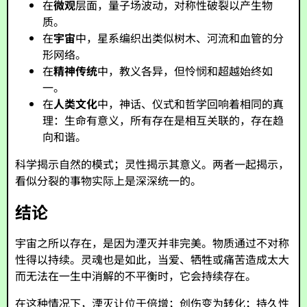
在
微观
层面，量子场波动，对称性破裂以产生物
质。
在
宇宙
中，星系编织出类似树木、河流和血管的分
形网络。
在
精神传统
中，教义各异，但怜悯和超越始终如
一。
在
人类文化
中，神话、仪式和哲学回响着相同的真
理：生命有意义，所有存在是相互关联的，存在趋
向和谐。
科学揭示自然的模式；灵性揭示其意义。两者一起揭示，
看似分裂的事物实际上是深深统一的。
结论
宇宙之所以存在，是因为湮灭并非完美。物质通过不对称
性得以持续。灵魂也是如此，当爱、牺牲或痛苦造成太大
而无法在一生中消解的不平衡时，它会持续存在。
在这种情况下，湮灭让位于倍增；创伤变为转化；持久性