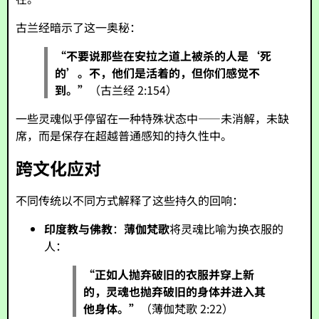
古兰经暗示了这一奥秘：
“不要说那些在安拉之道上被杀的人是‘死
的’。不，他们是活着的，但你们感觉不
到。”
（古兰经 2:154）
一些灵魂似乎停留在一种特殊状态中——未消解，未缺
席，而是保存在超越普通感知的持久性中。
跨文化应对
不同传统以不同方式解释了这些持久的回响：
印度教与佛教
：
薄伽梵歌
将灵魂比喻为换衣服的
人：
“正如人抛弃破旧的衣服并穿上新
的，灵魂也抛弃破旧的身体并进入其
他身体。”
（薄伽梵歌 2:22）