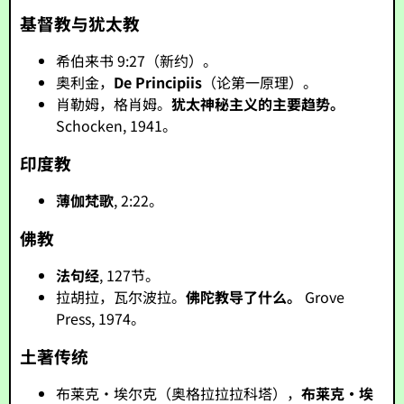
基督教与犹太教
希伯来书 9:27（新约）。
奥利金，
De Principiis
（论第一原理）。
肖勒姆，格肖姆。
犹太神秘主义的主要趋势。
Schocken, 1941。
印度教
薄伽梵歌
, 2:22。
佛教
法句经
, 127节。
拉胡拉，瓦尔波拉。
佛陀教导了什么。
Grove
Press, 1974。
土著传统
布莱克·埃尔克（奥格拉拉拉科塔），
布莱克·埃