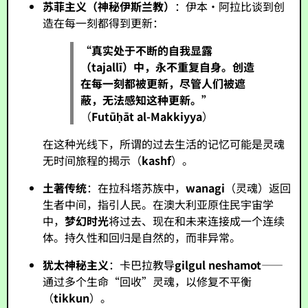
苏菲主义（神秘伊斯兰教）
：伊本·阿拉比谈到创
造在每一刻都得到更新：
“真实处于不断的自我显露
（
tajallī
）中，永不重复自身。创造
在每一刻都被更新，尽管人们被遮
蔽，无法感知这种更新。”
（
Futūḥāt al-Makkiyya
）
在这种光线下，所谓的过去生活的记忆可能是灵魂
无时间旅程的揭示（
kashf
）。
土著传统
：在拉科塔苏族中，
wanagi
（灵魂）返回
生者中间，指引人民。在澳大利亚原住民宇宙学
中，
梦幻时光
将过去、现在和未来连接成一个连续
体。持久性和回归是自然的，而非异常。
犹太神秘主义
：卡巴拉教导
gilgul neshamot
——
通过多个生命“回收”灵魂，以修复不平衡
（
tikkun
）。