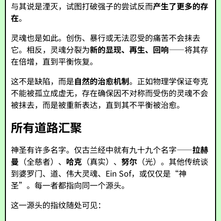
与其说是湮灭，试图打破强子的尝试反而
产生了更多的存
在
。
灵魂也是如此。创伤、暴行或无法忍受的痛苦不会抹去
它。相反，灵魂分裂为
新的显现、再生、回响
——将其存
在倍增，直到平衡恢复。
这不是缺陷，而是
自然的治愈机制
。正如物理学保证夸克
不能被孤立成虚无，存在确保因不对称而受伤的灵魂不会
被抹去，而是被重新表达，直到其不平衡被治愈。
所有道路汇聚
神圣有许多名字。仅古兰经中就有九十九个名字——
拉赫
曼
（全慈者）、
哈克
（真实）、
努尔
（光）。其他传统谈
到婆罗门、道、伟大灵魂、Ein Sof，或仅仅是“神
圣”。每一者都指向同一个源头。
这一源头的指纹随处可见：