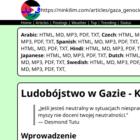
https://ninkilim.com/articles/gaza_genoci
Home
|
Articles
|
Postings
|
Weather
|
Top
|
Trending
|
Status
Arabic
:
HTML
,
MD
,
MP3
,
PDF
,
TXT
,
Czech
:
HTML
,
M
MP3
,
PDF
,
TXT
,
Spanish
:
HTML
,
MD
,
MP3
,
PDF
,
TXT
HTML
,
MD
,
PDF
,
TXT
,
Hindi
:
HTML
,
MD
,
MP3
,
PDF
,
T
Japanese
:
HTML
,
MD
,
MP3
,
PDF
,
TXT
,
Dutch
:
HTML
MD
,
MP3
,
PDF
,
TXT
,
Swedish
:
HTML
,
MD
,
MP3
,
PDF
MD
,
MP3
,
PDF
,
TXT
,
Ludobójstwo w Gazie - K
„Jeśli jesteś neutralny w sytuacjach niespra
myszy nie doceni twojej neutralności.”
— Desmond Tutu
Wprowadzenie