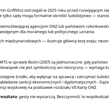
tin Griffiths) ostrzegali w 2025 roku przed rozwijającym s
 że tylko sądy mogą formalnie określić ludobójstwo — sta
uniemożliwiającej agencjom ONZ lub państwom członkowski
wstępnym dla moralnego lub politycznego uznania.
ch międzynarodowych — ilustruje główną tezę eseju: neutra
 MTS w sprawie Bośni (2007) są jednoznaczne: gdy państw
obowiązek nie jest symboliczny ani retoryczny — wymaga 
ostępne środki, aby wpłynąć na sprawcę i zatrzymać ludobó
akładanie sankcji ekonomicznych i dyplomatycznych - Dą
ncji wojskowej na podstawie rozdziału VII Karty ONZ
rezultatu
: gesty nie wystarczą. Bezczynność to współudział