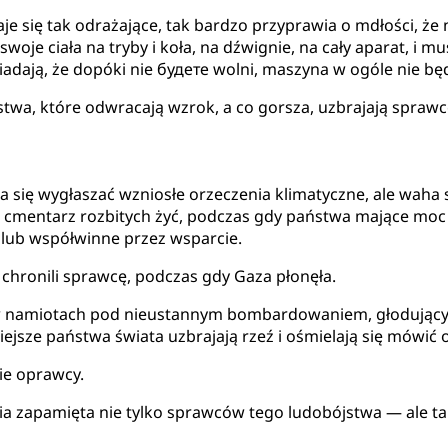
aje się tak odrażające, tak bardzo przyprawia o mdłości, ż
swoje ciała na tryby i koła, na dźwignie, na cały aparat, i 
iadają, że dopóki nie будете wolni, maszyna w ogóle nie będ
twa, które odwracają wzrok, a co gorsza, uzbrajają sprawcę
 się wygłaszać wzniosłe orzeczenia klimatyczne, ale waha
a cmentarz rozbitych żyć, podczas gdy państwa mające moc 
 lub współwinne przez wsparcie.
 i chronili sprawcę, podczas gdy Gaza płonęła.
 namiotach pod nieustannym bombardowaniem, głodujący, p
jsze państwa świata uzbrajają rzeź i ośmielają się mówić o
nie oprawcy.
oria zapamięta nie tylko sprawców tego ludobójstwa — ale 