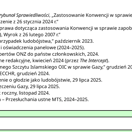
ybunał Sprawiedliwości
, „Zastosowanie Konwencji w sprawie
enie z 26 stycznia 2024 r.”
Sprawa dotycząca zastosowania Konwencji w sprawie zapobie
 Wyrok z 26 lutego 2007 r.”
przypadek ludobójstwa,” październik 2023.
i oświadczenia panelowe (2024–2025).
spertów ONZ do państw członkowskich, 2024.
ne redakcyjne, kwiecień 2024 (przez
The Intercept
).
nego Szczytu Islamskiego OIC w sprawie Gazy,” grudzień 2
ECCHR, grudzień 2024.
ie o głodzie jako ludobójstwie, 29 lipca 2025.
czeniu Gazy, 29 lipca 2025.
 roczny, listopad 2024.
a
– Przesłuchania ustne MTS, 2024–2025.