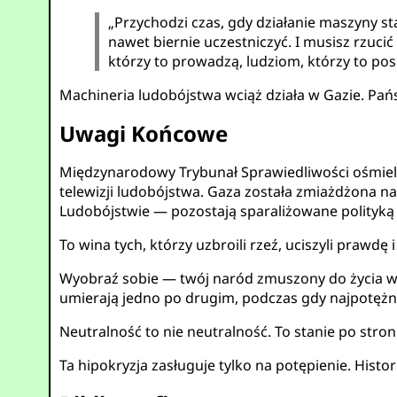
„Przychodzi czas, gdy działanie maszyny st
nawet biernie uczestniczyć. I musisz rzucić 
którzy to prowadzą, ludziom, którzy to pos
Machineria ludobójstwa wciąż działa w Gazie. Pańs
Uwagi Końcowe
Międzynarodowy Trybunał Sprawiedliwości ośmiela
telewizji ludobójstwa. Gaza została zmiażdżona n
Ludobójstwie — pozostają sparaliżowane polityką
To wina tych, którzy uzbroili rzeź, uciszyli prawdę
Wyobraź sobie — twój naród zmuszony do życia w
umierają jedno po drugim, podczas gdy najpotężnie
Neutralność to nie neutralność. To stanie po stro
Ta hipokryzja zasługuje tylko na potępienie. Hist