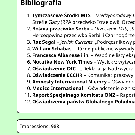
Bibliografia
Tymczasowe Środki MTS
–
Międzynarodowy Tr
Strefie Gazy (RPA przeciwko Izraelowi), Orzecz
Bośnia przeciwko Serbii
–
Orzeczenie MTS
, „
Hercegowina przeciwko Serbii i Czarnogórze),
Raz Segal
–
Jewish Currents
, „Podręcznikowy 
William Schabas
– Różne publiczne wywiady 
Francesca Albanese i in.
– Wspólne listy ek
Notatka New York Times
– Wyciekłe wytycz
Oświadczenie OIC
– „Deklaracja Nadzwyczaj
Oświadczenie ECCHR
– Komunikat prasowy 
Amnesty International Niemcy
– Oświadczen
Medico International
– Oświadczenie o znisz
Raport Specjalnego Komitetu ONZ
– Raport
Oświadczenia państw Globalnego Południ
Impressions: 988