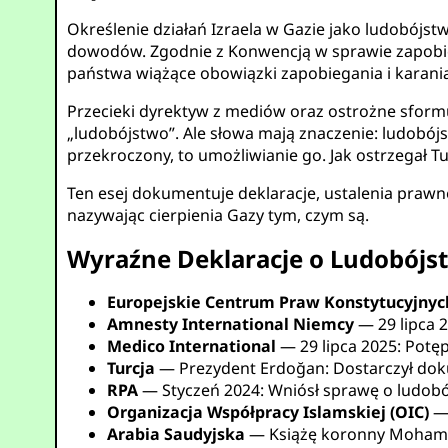
Określenie działań Izraela w Gazie jako ludobójs
dowodów. Zgodnie z Konwencją w sprawie zapobieg
państwa wiążące obowiązki zapobiegania i karania
Przecieki dyrektyw z mediów oraz ostrożne sformu
„ludobójstwo”. Ale słowa mają znaczenie: ludobój
przekroczony, to umożliwianie go. Jak ostrzegał T
Ten esej dokumentuje deklaracje, ustalenia prawne
nazywając cierpienia Gazy tym, czym są.
Wyraźne Deklaracje o Ludobójs
Europejskie Centrum Praw Konstytucyjnych
Amnesty International Niemcy
— 29 lipca 2
Medico International
— 29 lipca 2025: Potęp
Turcja
— Prezydent Erdoğan: Dostarczył dok
RPA
— Styczeń 2024: Wniósł sprawę o ludobó
Organizacja Współpracy Islamskiej (OIC)
— 
Arabia Saudyjska
— Książę koronny Mohamme