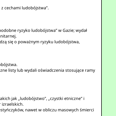
e z cechami ludobójstwa”.
odobne ryzyko ludobójstwa” w Gazie; wydał
itarnej.
edzą się o poważnym ryzyku ludobójstwa,
obójstwa.
zne listy lub wydali oświadczenia stosujące ramy
ich jak „ludobójstwo”, „czystki etniczne” i
izraelskich.
lestyńczyków, nawet w obliczu masowych śmierci