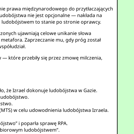
wanie prawa międzynarodowego do przytłaczających
udobójstwa nie jest opcjonalne — nakłada na
 ludobójstwem to stanie po stronie oprawcy.
czonych ujawniają celowe unikanie słowa
 metafora. Zaprzeczanie mu, gdy próg został
współudział.
w — które przebiły się przez zmowę milczenia,
ło, że Izrael dokonuje ludobójstwa w Gazie.
 ludobójstwo.
jstwo.
MTS) w celu udowodnienia ludobójstwa Izraela.
ójstwo” i poparła sprawę RPA.
zbiorowym ludobójstwem”.