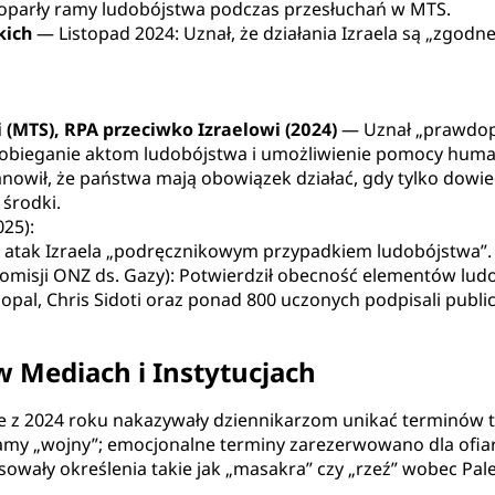
parły ramy ludobójstwa podczas przesłuchań w MTS.
kich
— Listopad 2024: Uznał, że działania Izraela są „zgodn
(MTS), RPA przeciwko Izraelowi (2024)
— Uznał „prawdop
pobieganie aktom ludobójstwa i umożliwienie pomocy human
owił, że państwa mają obowiązek działać, gdy tylko dowi
środki.
25):
ł atak Izraela „podręcznikowym przypadkiem ludobójstwa”.
komisji ONZ ds. Gazy): Potwierdził obecność elementów lud
pal, Chris Sidoti oraz ponad 800 uczonych podpisali public
 Mediach i Instytucjach
ne z 2024 roku nakazywały dziennikarzom unikać terminów tak
amy „wojny”; emocjonalne terminy zarezerwowano dla ofiar 
sowały określenia takie jak „masakra” czy „rzeź” wobec Pa