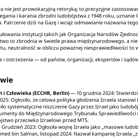
twa nie jest prowokacyjną retoryką; to precyzyjne zastoso
ania i karania zbrodni ludobójstwa z 1948 roku, uznanie l
. Patrzenie dziś na Gazę i wciąż odmawianie nazwania tego
łowania instytucji takich jak Organizacja Narodów Zjedno
stwo to zbrodnia w świetle prawa międzynarodowego, a nie
utu, neutralność w obliczu poważnej niesprawiedliwości to 
 i ostrzeżenia — od państw, organizacji, ekspertów i sądó
twie
 i Człowieka (ECCHR, Berlin)
— 10 grudnia 2024: Stwierdzi
025: Ogłosiło, że celowa polityka głodzenia Izraela stanowi
iło systematyczne niszczenie Gazy przez Izrael jako ludobó
umenty do Międzynarodowego Trybunału Sprawiedliwości (
jstwo przeciwko Izraelowi przed MTS.
Grudzień 2023: Ogłosiła wojnę Izraela jako „masowe ludob
d bin Salman, listopad 2024: Nazwał kampanię Izraela „