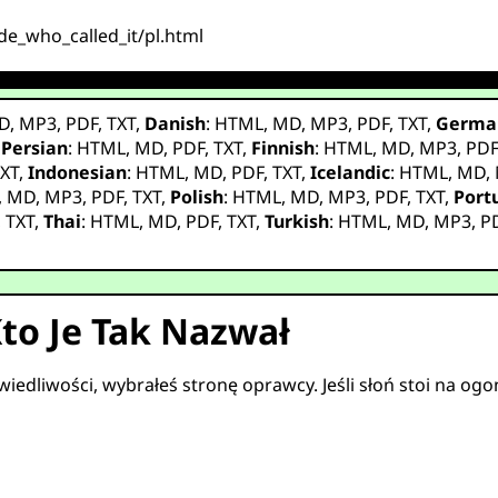
de_who_called_it/pl.html
D
,
MP3
,
PDF
,
TXT
,
Danish
:
HTML
,
MD
,
MP3
,
PDF
,
TXT
,
Germa
,
Persian
:
HTML
,
MD
,
PDF
,
TXT
,
Finnish
:
HTML
,
MD
,
MP3
,
PD
XT
,
Indonesian
:
HTML
,
MD
,
PDF
,
TXT
,
Icelandic
:
HTML
,
MD
,
,
MD
,
MP3
,
PDF
,
TXT
,
Polish
:
HTML
,
MD
,
MP3
,
PDF
,
TXT
,
Port
,
TXT
,
Thai
:
HTML
,
MD
,
PDF
,
TXT
,
Turkish
:
HTML
,
MD
,
MP3
,
P
to Je Tak Nazwał
wiedliwości, wybrałeś stronę oprawcy. Jeśli słoń stoi na ogo