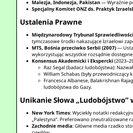
Malezja, Indonezja, Pakistan
— Wyraźnie po
Specjalny Komitet ONZ ds. Praktyk Izraels
Ustalenia Prawne
Międzynarodowy Trybunał Sprawiedliwości 
tymczasowe środki nakazujące Izraelowi za
MTS, Bośnia przeciwko Serbii (2007)
— Ustan
wykorzystując wszystkie rozsądnie dostępne 
Konsensus Akademicki i Ekspercki
(2023–20
Raz Segal (badacz ludobójstwa): Nazwa
William Schabas (były przewodniczący 
Francesca Albanese, Balakrishnan Rajago
ludobójstwa do Gazy.
Unikanie Słowa „Ludobójstwo” w
New York Times
: Wyciekły notatki redakcyj
„Palestyna”. Preferowano zneutralizowane r
Zachodnie media
: Główne media rzadko sto
cywilów.