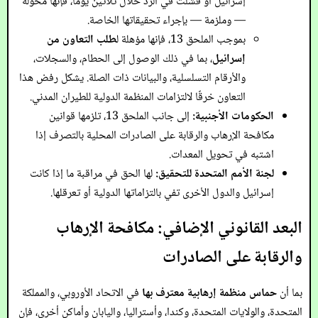
إسرائيل أو فشلت في الرد خلال ثلاثين يومًا، فإنها مخولة
— وملزمة — بإجراء تحقيقاتها الخاصة.
بموجب الملحق 13، فإنها مؤهلة ل
طلب التعاون من
إسرائيل
، بما في ذلك الوصول إلى الحطام، والسجلات،
والأرقام التسلسلية، والبيانات ذات الصلة. يشكل رفض هذا
التعاون خرقًا لالتزامات المنظمة الدولية للطيران المدني.
الحكومات الأجنبية:
إلى جانب الملحق 13، تلزمها قوانين
مكافحة الإرهاب والرقابة على الصادرات المحلية بالتصرف إذا
اشتبه في تحويل المعدات.
لجنة الأمم المتحدة للتحقيق:
لها الحق في مراقبة ما إذا كانت
إسرائيل والدول الأخرى تفي بالتزاماتها الدولية أو تعرقلها.
البعد القانوني الإضافي: مكافحة الإرهاب
والرقابة على الصادرات
بما أن
حماس منظمة إرهابية معترف بها
في الاتحاد الأوروبي، والمملكة
المتحدة، والولايات المتحدة، وكندا، وأستراليا، واليابان وأماكن أخرى، فإن