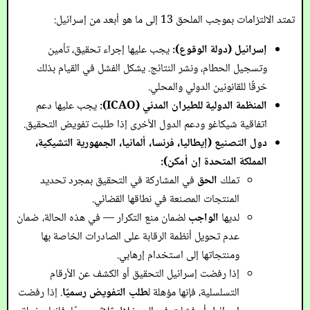
تمتد الالتزامات بموجب الملحق 13 إلى ما هو أبعد من إسرائيل:
إسرائيل (دولة الوقوع):
يجب عليها إجراء تحقيق، تأمين
وتسجيل الحطام، ونشر النتائج. يشكل الفشل في القيام بذلك
خرقًا للقانونين الدولي والمحلي.
المنظمة الدولية للطيران المدني (ICAO):
يجب عليها دعم
اتفاقية شيكاغو ودعم الدول الأخرى إذا طلبت تفويض التحقيق.
دول التصنيع (إيطاليا، فرنسا، ألمانيا، الجمهورية التشيكية،
المملكة المتحدة إن أمكن):
تملك
الحق
في المشاركة في التحقيق بمجرد تحديد
المنتجات المصنعة في نطاقها القضائي.
لديها
الواجب
لضمان منع التكرار — في هذه الحالة، ضمان
عدم تحويل أنظمة الرقابة على الصادرات الخاصة بها
ومنتجاتها إلى استخدام إرهابي.
إذا رفضت إسرائيل التحقيق أو الكشف عن الأرقام
التسلسلية، فإنها مؤهلة ل
طلب التفويض رسميًا
. إذا رفضت