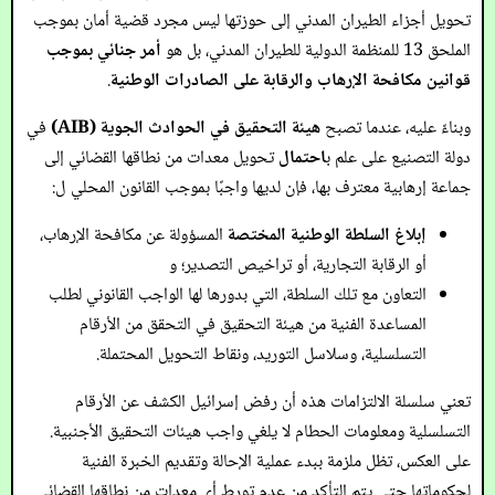
تحويل أجزاء الطيران المدني إلى حوزتها ليس مجرد قضية أمان بموجب
الملحق 13 للمنظمة الدولية للطيران المدني، بل هو
أمر جنائي بموجب
قوانين مكافحة الإرهاب والرقابة على الصادرات الوطنية
.
وبناءً عليه، عندما تصبح
هيئة التحقيق في الحوادث الجوية (AIB)
في
دولة التصنيع على علم ب
احتمال
تحويل معدات من نطاقها القضائي إلى
جماعة إرهابية معترف بها، فإن لديها واجبًا بموجب القانون المحلي ل:
إبلاغ السلطة الوطنية المختصة
المسؤولة عن مكافحة الإرهاب،
أو الرقابة التجارية، أو تراخيص التصدير؛ و
التعاون مع تلك السلطة، التي بدورها لها الواجب القانوني لطلب
المساعدة الفنية من هيئة التحقيق في التحقق من الأرقام
التسلسلية، وسلاسل التوريد، ونقاط التحويل المحتملة.
تعني سلسلة الالتزامات هذه أن رفض إسرائيل الكشف عن الأرقام
التسلسلية ومعلومات الحطام لا يلغي واجب هيئات التحقيق الأجنبية.
على العكس، تظل ملزمة ببدء عملية الإحالة وتقديم الخبرة الفنية
لحكوماتها حتى يتم التأكد من عدم تورط أي معدات من نطاقها القضائي.