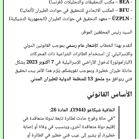
-
BEA
– مكتب التحقيقات والتحليلات (فرنسا)
-
BFU
– المكتب الاتحادي للتحقيق في حوادث الطيران (ألمانيا)
-
ÚZPLN
– معهد التحقيق في حوادث الطيران (الجمهورية التشيكية)
السيد رئيس المحققين الموقر،
أتقدم بهذا الخطاب ك
إشعار عام رسمي
بموجب القانونين الدولي
والإسرائيلي. إن استخدام الطائرات الشراعية ذات المحركات
(الباراموتور) لدخول الأراضي الإسرائيلية في
7 أكتوبر 2023
يشكل
حادثة طيران خطيرة. وبموجب تفويضكم، يُلزم هذا الأمر ببدء تحقيق
فني يتوافق مع
ملحق 13 للمنظمة الدولية للطيران المدني
.
الأساس القانوني
اتفاقية شيكاغو (1944)، المادة 26:
“في حالة وقوع حادث لطائرة تابعة لدولة متعاقدة في
إقليم دولة متعاقدة أخرى، ويتسبب في وفاة أو إصابة
خطيرة، أو يشير إلى عيب فني خطير في الطائرة أو