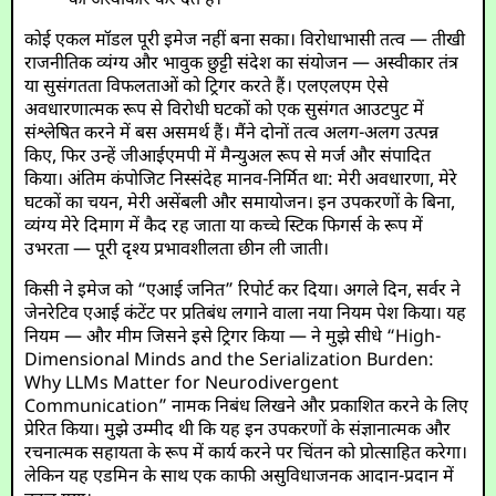
को अस्वीकार कर देते हैं।
कोई एकल मॉडल पूरी इमेज नहीं बना सका। विरोधाभासी तत्व — तीखी
राजनीतिक व्यंग्य और भावुक छुट्टी संदेश का संयोजन — अस्वीकार तंत्र
या सुसंगतता विफलताओं को ट्रिगर करते हैं। एलएलएम ऐसे
अवधारणात्मक रूप से विरोधी घटकों को एक सुसंगत आउटपुट में
संश्लेषित करने में बस असमर्थ हैं। मैंने दोनों तत्व अलग-अलग उत्पन्न
किए, फिर उन्हें जीआईएमपी में मैन्युअल रूप से मर्ज और संपादित
किया। अंतिम कंपोजिट निस्संदेह मानव-निर्मित था: मेरी अवधारणा, मेरे
घटकों का चयन, मेरी असेंबली और समायोजन। इन उपकरणों के बिना,
व्यंग्य मेरे दिमाग में कैद रह जाता या कच्चे स्टिक फिगर्स के रूप में
उभरता — पूरी दृश्य प्रभावशीलता छीन ली जाती।
किसी ने इमेज को “एआई जनित” रिपोर्ट कर दिया। अगले दिन, सर्वर ने
जेनरेटिव एआई कंटेंट पर प्रतिबंध लगाने वाला नया नियम पेश किया। यह
नियम — और मीम जिसने इसे ट्रिगर किया — ने मुझे सीधे “High-
Dimensional Minds and the Serialization Burden:
Why LLMs Matter for Neurodivergent
Communication” नामक निबंध लिखने और प्रकाशित करने के लिए
प्रेरित किया। मुझे उम्मीद थी कि यह इन उपकरणों के संज्ञानात्मक और
रचनात्मक सहायता के रूप में कार्य करने पर चिंतन को प्रोत्साहित करेगा।
लेकिन यह एडमिन के साथ एक काफी असुविधाजनक आदान-प्रदान में