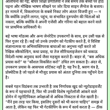
आलोचना की गई; बधिर शिक्षा प्रणालियों ने लंबे समय तक बच्चों पर होंठ
पढ़ना और मौखिक भाषण सीखने पर जोर दिया साइन लैंग्वेज के बजाय।
हर मामले में, विकलांगता के सबसे निकट लोग अंततः विजयी हुए — न
कि क्योंकि उन्होंने लागत, पहुंच, या संभावित दुरुपयोग की चिंताओं को
नकारा, बल्कि क्योंकि वे अपनी एजेंसी और गरिमा को बहाल करने वाले
पर प्राथमिक प्राधिकारी थे।
बड़े भाषा मॉडल्स और अन्य जेनरेटिव उपकरणों के साथ, हम उसी चक्र से
फिर गुजर रहे हैं। कई जो उनके उपयोग को गेटकीप करते हैं, वे विशिष्ट
संज्ञानात्मक या अभिव्यक्तिपरक बाधाओं का अनुभव नहीं करते जो
रैखिक स्कैफोल्डिंग, कथा प्रवाह, या तेज सीरियलाइजेशन को थकाऊ
विदेशी-भाषा अनुवाद कार्य जैसा महसूस कराते हैं। बाहर से, “बस अधिक
प्रयास करो” या “कौशल विकसित करो” उचित लग सकता है। अंदर से,
उपकरण प्रयास के आसपास शॉर्टकट नहीं है; यह रैंप है, श्रवण यंत्र है,
प्रोस्थेटिक है जो पहले से मौजूद प्रयास को अंततः दुनिया तक पहुँचने देता
है।
सबसे गहन विडंबना तब उभरती है जब निर्णायक खुद को न्यूरोडाइवर्जेंट
के रूप में पहचानते हैं, फिर भी उनकी विशेष न्यूरोलॉजी आंकने वाले
डोमेन में न्यूरोटिपिकल अपेक्षाओं से अधिक निकटता से मेल खाती है।
“मैंने इस तरह पार किया, इसलिए दूसरों को भी करना चाहिए” समझ में
आता है, लेकिन यह फिर भी गेटकीपिंग के रूप में कार्य करता है — ठीक