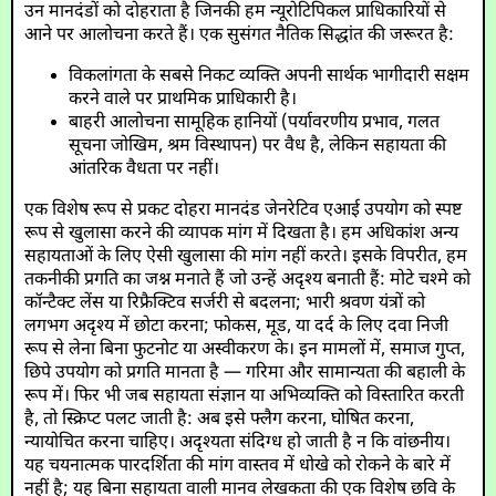
उन मानदंडों को दोहराता है जिनकी हम न्यूरोटिपिकल प्राधिकारियों से
आने पर आलोचना करते हैं। एक सुसंगत नैतिक सिद्धांत की जरूरत है:
विकलांगता के सबसे निकट व्यक्ति अपनी सार्थक भागीदारी सक्षम
करने वाले पर प्राथमिक प्राधिकारी है।
बाहरी आलोचना सामूहिक हानियों (पर्यावरणीय प्रभाव, गलत
सूचना जोखिम, श्रम विस्थापन) पर वैध है, लेकिन सहायता की
आंतरिक वैधता पर नहीं।
एक विशेष रूप से प्रकट दोहरा मानदंड जेनरेटिव एआई उपयोग को स्पष्ट
रूप से खुलासा करने की व्यापक मांग में दिखता है। हम अधिकांश अन्य
सहायताओं के लिए ऐसी खुलासा की मांग नहीं करते। इसके विपरीत, हम
तकनीकी प्रगति का जश्न मनाते हैं जो उन्हें अदृश्य बनाती हैं: मोटे चश्मे को
कॉन्टैक्ट लेंस या रिफ्रैक्टिव सर्जरी से बदलना; भारी श्रवण यंत्रों को
लगभग अदृश्य में छोटा करना; फोकस, मूड, या दर्द के लिए दवा निजी
रूप से लेना बिना फुटनोट या अस्वीकरण के। इन मामलों में, समाज गुप्त,
छिपे उपयोग को प्रगति मानता है — गरिमा और सामान्यता की बहाली के
रूप में। फिर भी जब सहायता संज्ञान या अभिव्यक्ति को विस्तारित करती
है, तो स्क्रिप्ट पलट जाती है: अब इसे फ्लैग करना, घोषित करना,
न्यायोचित करना चाहिए। अदृश्यता संदिग्ध हो जाती है न कि वांछनीय।
यह चयनात्मक पारदर्शिता की मांग वास्तव में धोखे को रोकने के बारे में
नहीं है; यह बिना सहायता वाली मानव लेखकता की एक विशेष छवि के