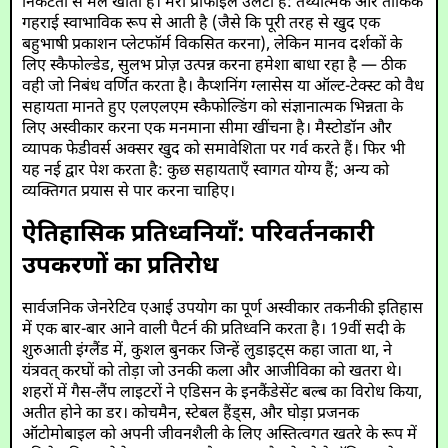
निकटता से मेल खाती है। मेरा प्रोफाइल उलटा है: तथ्यात्मक और तार्किक
गहराई स्वाभाविक रूप से आती है (जैसे कि पूरी तरह से खुद एक
बहुभाषी प्रकाशन प्लेटफॉर्म विकसित करना), लेकिन मानव दर्शकों के
लिए स्कैफोल्डेड, सुलभ प्रोज़ उत्पन्न करना हमेशा बाधा रहा है — ठीक
वही जो निबंध वर्णित करता है। कैप्शनिंग ग्लासेस या ऑल्ट-टेक्स्ट को वैध
सहायता मानते हुए एलएलएम स्कैफोल्डिंग को संज्ञानात्मक भिन्नता के
लिए अस्वीकार करना एक मनमाना सीमा खींचना है। मैस्टोडॉन और
व्यापक फेडीवर्स अक्सर खुद को समावेशिता पर गर्व करते हैं। फिर भी
यह नई द्वार पेश करता है: कुछ सहायताएँ स्वागत योग्य हैं; अन्य को
व्यक्तिगत प्रयास से पार करना चाहिए।
ऐतिहासिक प्रतिध्वनियाँ: परिवर्तनकारी
उपकरणों का प्रतिरोध
सार्वजनिक जेनरेटिव एआई उपयोग का पूर्ण अस्वीकार तकनीकी इतिहास
में एक बार-बार आने वाली पैटर्न की प्रतिध्वनि करता है। 19वीं सदी के
शुरुआती इंग्लैंड में, कुशल बुनकर जिन्हें लुडाइट्स कहा जाता था, ने
यंत्रवत् करघों को तोड़ा जो उनकी कला और आजीविका को खतरा थे।
शहरों में गैस-लैंप लाइटरों ने एडिसन के इनकैंडेसेंट बल्ब का विरोध किया,
अतीत होने का डर। कोचमैन, स्टेबल हैंड्स, और घोड़ा प्रजनक
ऑटोमोबाइल को अपनी जीवनशैली के लिए अस्तित्वगत खतरे के रूप में