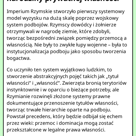
Imperium Rzymskie stworzyło pierwszy systemowy
model wyzysku na dużą skalę poprzez wojskowy
system podbojów. Rzymscy dowódcy i żołnierze
otrzymywali w nagrodę ziemie, które zdobyli,
tworząc bezpośredni związek pomiędzy przemocą a
własnością. Nie były to zwykłe łupy wojenne – była to
instytucjonalizacja podboju jako sposobu tworzenia
bogactwa.
Co uczyniło ten system wyjątkowo ludzkim, to
stworzenie abstrakcyjnych pojęć takich jak „tytuł
własności” i „własność”. Zwierzęta bronią terytoriów
instynktownie i w oparciu o bieżące potrzeby, ale
Rzymianie rozwinęli złożone systemy prawne
dokumentujące przenoszenie tytułów własności,
tworząc trwałe hierarchie oparte na podboju.
Powstał precedens, który będzie odbijał się echem
przez wieki: przemoc i dominacja mogą zostać
przekształcone w legalne prawa własności.