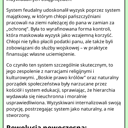
System feudalny udoskonalił wyzysk poprzez system
majątkowy, w którym chłopi pańszczyźniani
pracowali na ziemi należącej do pana w zamian za
„ochronę”. Była to wyrafinowana forma kontroli,
która maskowała wyzysk jako wzajemną korzyść.
Chłopi nie tylko płacili podatki panu, ale także byli
zobowiązani do służby wojskowej – w praktyce
finansując własne uciemiężenie.
Co czyniło ten system szczególnie skutecznym, to
jego zespolenie z narracjami religijnymi i
kulturowymi. „Boskie prawo królów” oraz naturalny
porządek społeczeństwa były narzucane przez
kościół i system edukacji, sprawiając, że hierarchia
wydawała się nieuchronna i moralnie
usprawiedliwiona. Wyzyskiwani internalizowali swoją
pozycję, postrzegając system jako naturalny, a nie
stworzony.
Rewolucja nowoczesna: