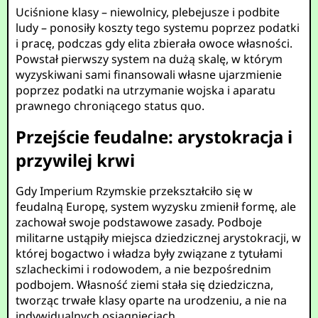
Uciśnione klasy – niewolnicy, plebejusze i podbite
ludy – ponosiły koszty tego systemu poprzez podatki
i pracę, podczas gdy elita zbierała owoce własności.
Powstał pierwszy system na dużą skalę, w którym
wyzyskiwani sami finansowali własne ujarzmienie
poprzez podatki na utrzymanie wojska i aparatu
prawnego chroniącego status quo.
Przejście feudalne: arystokracja i
przywilej krwi
Gdy Imperium Rzymskie przekształciło się w
feudalną Europę, system wyzysku zmienił formę, ale
zachował swoje podstawowe zasady. Podboje
militarne ustąpiły miejsca dziedzicznej arystokracji, w
której bogactwo i władza były związane z tytułami
szlacheckimi i rodowodem, a nie bezpośrednim
podbojem. Własność ziemi stała się dziedziczna,
tworząc trwałe klasy oparte na urodzeniu, a nie na
indywidualnych osiągnięciach.