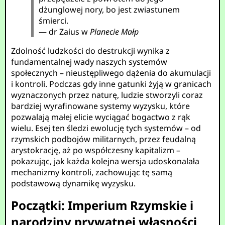
dżunglowej nory, bo jest zwiastunem
śmierci.
— dr Zaius w
Planecie Małp
Zdolność ludzkości do destrukcji wynika z
fundamentalnej wady naszych systemów
społecznych – nieustępliwego dążenia do akumulacji
i kontroli. Podczas gdy inne gatunki żyją w granicach
wyznaczonych przez naturę, ludzie stworzyli coraz
bardziej wyrafinowane systemy wyzysku, które
pozwalają małej elicie wyciągać bogactwo z rąk
wielu. Esej ten śledzi ewolucję tych systemów – od
rzymskich podbojów militarnych, przez feudalną
arystokrację, aż po współczesny kapitalizm –
pokazując, jak każda kolejna wersja udoskonalała
mechanizmy kontroli, zachowując tę samą
podstawową dynamikę wyzysku.
Początki: Imperium Rzymskie i
narodziny prywatnej własności