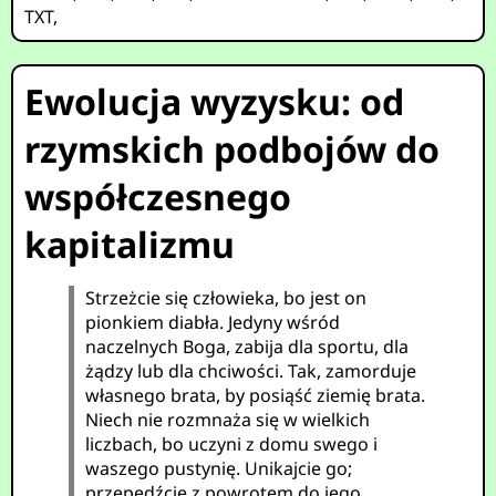
TXT
,
Ewolucja wyzysku: od
rzymskich podbojów do
współczesnego
kapitalizmu
Strzeżcie się człowieka, bo jest on
pionkiem diabła. Jedyny wśród
naczelnych Boga, zabija dla sportu, dla
żądzy lub dla chciwości. Tak, zamorduje
własnego brata, by posiąść ziemię brata.
Niech nie rozmnaża się w wielkich
liczbach, bo uczyni z domu swego i
waszego pustynię. Unikajcie go;
przepędźcie z powrotem do jego