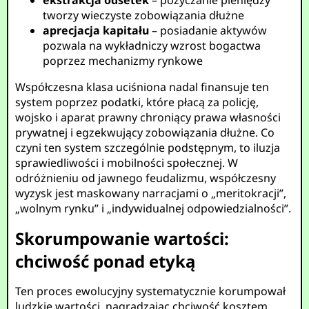
ekstrakcja odsetek
– pożyczanie pieniędzy
tworzy wieczyste zobowiązania dłużne
aprecjacja kapitału
– posiadanie aktywów
pozwala na wykładniczy wzrost bogactwa
poprzez mechanizmy rynkowe
Współczesna klasa uciśniona nadal finansuje ten
system poprzez podatki, które płacą za policję,
wojsko i aparat prawny chroniący prawa własności
prywatnej i egzekwujący zobowiązania dłużne. Co
czyni ten system szczególnie podstępnym, to iluzja
sprawiedliwości i mobilności społecznej. W
odróżnieniu od jawnego feudalizmu, współczesny
wyzysk jest maskowany narracjami o „meritokracji”,
„wolnym rynku” i „indywidualnej odpowiedzialności”.
Skorumpowanie wartości:
chciwość ponad etyką
Ten proces ewolucyjny systematycznie korumpował
ludzkie wartości, nagradzając chciwość kosztem