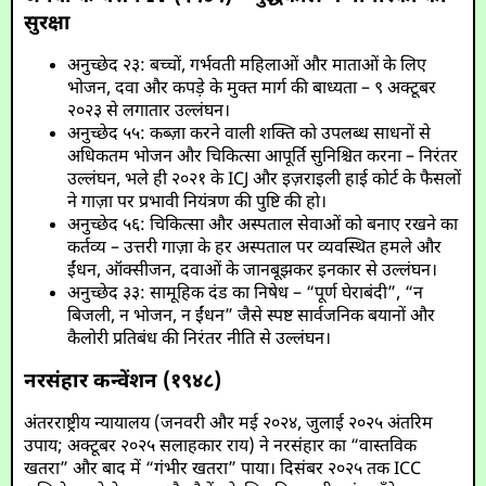
सुरक्षा
अनुच्छेद २३: बच्चों, गर्भवती महिलाओं और माताओं के लिए
भोजन, दवा और कपड़े के मुक्त मार्ग की बाध्यता – ९ अक्टूबर
२०२३ से लगातार उल्लंघन।
अनुच्छेद ५५: कब्ज़ा करने वाली शक्ति को उपलब्ध साधनों से
अधिकतम भोजन और चिकित्सा आपूर्ति सुनिश्चित करना – निरंतर
उल्लंघन, भले ही २०२१ के ICJ और इज़राइली हाई कोर्ट के फैसलों
ने गाज़ा पर प्रभावी नियंत्रण की पुष्टि की हो।
अनुच्छेद ५६: चिकित्सा और अस्पताल सेवाओं को बनाए रखने का
कर्तव्य – उत्तरी गाज़ा के हर अस्पताल पर व्यवस्थित हमले और
ईंधन, ऑक्सीजन, दवाओं के जानबूझकर इनकार से उल्लंघन।
अनुच्छेद ३३: सामूहिक दंड का निषेध – “पूर्ण घेराबंदी”, “न
बिजली, न भोजन, न ईंधन” जैसे स्पष्ट सार्वजनिक बयानों और
कैलोरी प्रतिबंध की निरंतर नीति से उल्लंघन।
नरसंहार कन्वेंशन (१९४८)
अंतरराष्ट्रीय न्यायालय (जनवरी और मई २०२४, जुलाई २०२५ अंतरिम
उपाय; अक्टूबर २०२५ सलाहकार राय) ने नरसंहार का “वास्तविक
खतरा” और बाद में “गंभीर खतरा” पाया। दिसंबर २०२५ तक ICC