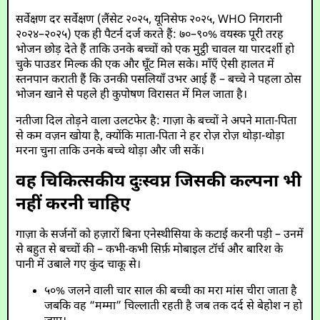
सर्वेक्षण दर सर्वेक्षण (लैंसेट २०२५, यूनिसेफ २०२५, WHO निगरानी
२०२४–२०२५) एक ही पैटर्न दर्ज करते हैं: ७०–९०% वयस्क पूरी तरह
भोजन छोड़ देते हैं ताकि उनके बच्चों को एक मुट्ठी चावल या पारदर्शी हो
चुके पाउडर मिल्क की एक और घूँट मिल सके। माँएँ ऐसी हालत में
स्तनपान कराती हैं कि उनकी पसलियाँ उभर आई हैं – बच्चे ने पहला ठोस
भोजन खाने से पहले ही कुपोषण विरासत में मिल जाता है।
नतीजा दिल तोड़ने वाला उलटफेर है: गाज़ा के बच्चों ने अपने माता-पिता
से कम वज़न खोया है, क्योंकि माता-पिता ने हर रोज़ रोज़ थोड़ा-थोड़ा
मरना चुना ताकि उनके बच्चे थोड़ा और जी सकें।
वह चिकित्सकीय दुःस्वप्न जिसकी कल्पना भी
नहीं करनी चाहिए
गाज़ा के सर्जनों को हज़ारों बिना एनेस्थीसिया के कटाई करनी पड़ी – उनमें
से बहुत से बच्चों की – कभी-कभी सिर्फ़ मोबाइल टॉर्च और बारिश के
पानी में उबाले गए कुंद चाकू से।
५०% जलने वाली चार साल की बच्ची का मरा मांस चीरा जाता है
जबकि वह “मम्मा” चिल्लाती रहती है जब तक दर्द से बेहोश न हो