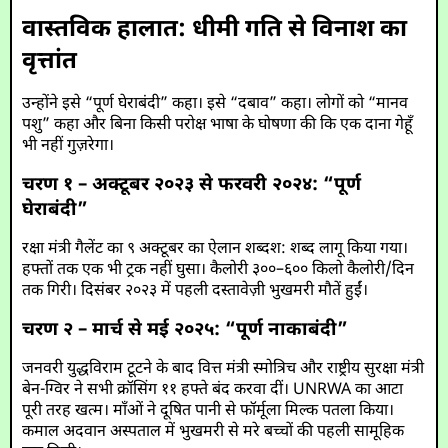
वास्तविक हालात: धीमी गति से विनाश का
वृत्तांत
उन्होंने इसे “पूर्ण घेराबंदी” कहा। इसे “दबाव” कहा। लोगों को “मानव
पशु” कहा और बिना किसी परोक्ष भाषा के घोषणा की कि एक दाना गेहूँ
भी नहीं गुज़रेगा।
चरण १ – अक्टूबर २०२३ से फरवरी २०२४: “पूर्ण
घेराबंदी”
रक्षा मंत्री गैलेंट का ९ अक्टूबर का ऐलान शब्दश: शब्द लागू किया गया।
हफ्तों तक एक भी ट्रक नहीं घुसा। कैलोरी ३००–६०० किलो कैलोरी/दिन
तक गिरी। दिसंबर २०२३ में पहली दस्तावेज़ी भुखमरी मौतें हुईं।
चरण २ – मार्च से मई २०२५: “पूर्ण नाकाबंदी”
जनवरी युद्धविराम टूटने के बाद वित्त मंत्री स्मोत्रिच और राष्ट्रीय सुरक्षा मंत्री
बेन-ग्विर ने सभी क्रॉसिंग ११ हफ्ते बंद करवा दीं। UNRWA का आटा
पूरी तरह खत्म। माँओं ने दूषित पानी से फॉर्मूला मिल्क पतला किया।
कमाल अदवान अस्पताल में भुखमरी से मरे बच्चों की पहली सामूहिक