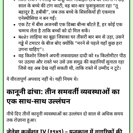
जिस सर्जन ने रसोई के चाकू और मोबाइल टॉर्च की रोशनी में छह
साल के बच्चे की टांग काटी, वह बार-बार फुसफुसाता रहा “तू
बहादुर है, हबीबी”, जब तक बच्चे के सिसकियाँ ही एकमात्र
एनेस्थीसिया न बन गईं।
एक टेंट में बीस अजनबी एक डिब्बा बीन्स बाँटते हैं, हर कोई एक
चम्मच लेता है ताकि बच्चों को दो मिल सकें।
बейт लाहिया का बूढ़ा जिसका घर तीसरी बार बम से उड़ा, उसने
गड्ढे में टमाटर के बीज बोए क्योंकि “मरने से पहले यहाँ कुछ हरा
उगना चाहिए”।
वह किशोर जिसने अपनी लकवाग्रस्त दादी को १४ किलोमीटर पीठ
पर उठाया और रास्ते भर उसे उस समुद्र की कहानियाँ सुनाता रहा
जिसे वह अब देख नहीं सकती थी, ताकि रास्ते में उम्मीद न टूटे।
ये वीरतापूर्ण अपवाद नहीं थे। यही नियम थे।
कानूनी ढांचा: तीन समवर्ती व्यवस्थाओं का
एक साथ-साथ उल्लंघन
नीचे दिए तीनों कानूनी व्यवस्थाओं का उल्लंघन दो साल से अधिक समय
तक रोज़ाना हुआ।
जेनेवा कन्वेंशन IV (१९४९) – युद्धकाल में नागरिकों की