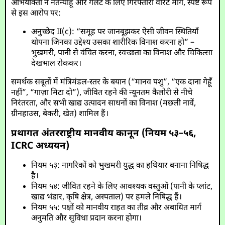
अभियोक्ता ने नेतन्याहू और गैलेंट के लिए गिरफ्तारी वारंट माँगे, स्पष्ट रूप
से इस आरोप पर:
अनुच्छेद II(c): “समूह पर जानबूझकर ऐसी जीवन स्थितियाँ
थोपना जिनका उद्देश्य उसका शारीरिक विनाश करना हो” –
भुखमरी, पानी से वंचित करना, स्वच्छता का विनाश और चिकित्सा
देखभाल रोककर।
समर्थक सबूतों में मंत्रिमंडल-स्तर के बयान (“मानव पशु”, “एक दाना गेहूँ
नहीं”, “गाज़ा मिटा दो”), जीवित रहने की न्यूनतम कैलोरी से नीचे
निरंतरता, और सभी खाद्य उत्पादन साधनों का विनाश (मछली नावें,
ग्रीनहाउस, बेकरी, खेत) शामिल हैं।
प्रथागत अंतरराष्ट्रीय मानवीय कानून (नियम ५३–५६,
ICRC अध्ययन)
नियम ५३: नागरिकों को भुखमरी युद्ध का हथियार बनाना निषिद्ध
है।
नियम ५४: जीवित रहने के लिए आवश्यक वस्तुओं (पानी के प्लांट,
खाद्य भंडार, कृषि क्षेत्र, अस्पताल) पर हमले निषिद्ध हैं।
नियम ५५: पक्षों को मानवीय राहत का तीव्र और अबाधित मार्ग
अनुमति और सुविधा प्रदान करना होगा।