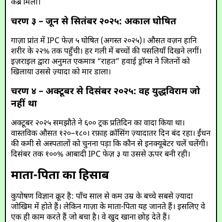
कब्र मिली।
चरण ३ – जून से सितंबर २०२५: अकाल घोषित
गाज़ा प्रांत में IPC फेज़ ५ घोषित (अगस्त २०२५)। औसत वज़न हानि
शरीर के २२% तक पहुँची। हर गली में बच्चों की पसलियाँ दिखने लगीं।
इज़राइल द्वारा अनुमत एकमात्र “राहत” हवाई ड्रॉप्स ने जितनों को
खिलाया उससे ज़्यादा को मार डाला।
चरण ४ – अक्टूबर से दिसंबर २०२५: वह युद्धविराम जो
नहीं था
अक्टूबर २०२५ समझौते ने ६०० ट्रक प्रतिदिन का वादा किया था।
वास्तविक औसत १२०–१८०। रफ़ाह क्रॉसिंग ज़्यादातर दिन बंद रहा। ईंधन
की कमी से अस्पतालों को चुनना पड़ा कि कौन से इनक्यूबेटर चलें चलेंगी।
दिसंबर तक १००% आबादी IPC फेज़ ३ या उससे ऊपर बनी रही।
माता-पिता का हिसाब
कुपोषण विज्ञान क्रूर है: पाँच साल से कम उम्र के बच्चे सबसे ज़्यादा
जोखिम में होते हैं। लेकिन गाज़ा के माता-पिता यह जानते हैं। इसलिए वे
एक ही काम करते हैं जो बचा है। वे खुद खाना छोड़ देते हैं।