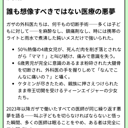
誰も想像すべきではない医療の悪夢
ガザの外科医たちは、何千もの切断手術――多くは子ど
もに対して――を麻酔なし、鎮痛剤なし、時には携帯の
ライトと雨水で煮沸した鈍いメスだけで強いられた。
50％熱傷の4歳女児が、死んだ肉を削ぎ落とされな
がら「ママ！」と叫び続け、痛みで意識を失う。
6歳男児が完全に意識のあるまま粉砕された大腿骨
を切断され、外科医の手を握りしめて「なんでこ
んなに痛いの？」と囁く。
ケタミンが尽きたため、親族に押さえつけられた
まま帝王切開を受けるティーンエイジャーの少女
たち。
2023年以降ガザで働いたすべての医師が同じ繰り返す悪
夢を語る――叫ぶ子どもを切らなければならないと悟っ
た瞬間、多くの医師は眠ることをやめ、ある者は完全に