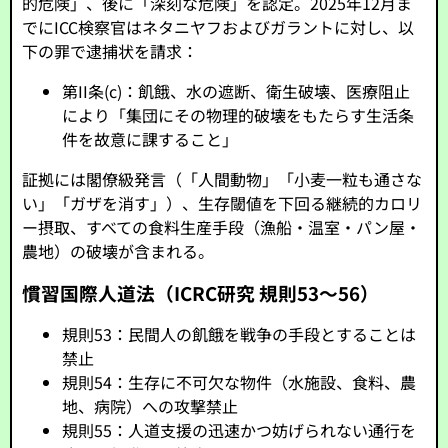
的危険」、後に「深刻な危険」を認定。2025年12月ま
でにICC検察官はネタニヤフおよびガラントに対し、以
下の罪で逮捕状を請求：
第II条(c)：飢餓、水の遮断、衛生破壊、医療阻止
により「集団にその物理的破壊をもたらす生活条
件を故意に課すること」
証拠には閣僚級発言（「人間動物」「小麦一粒も通さな
い」「ガザを消す」）、生存閾値を下回る継続的カロリ
ー摂取、すべての食料生産手段（漁船・温室・パン屋・
農地）の破壊が含まれる。
慣習国際人道法（ICRC研究 規則53〜56）
規則53：民間人の飢餓を戦争の手段とすることは
禁止
規則54：生存に不可欠な物件（水施設、食料、農
地、病院）への攻撃禁止
規則55：人道支援の迅速かつ妨げられない通行を