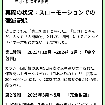
許可・促進する義務
実際の状況：スローモーションでの
殲滅記録
彼らはそれを「完全包囲」と呼んだ。「圧力」と呼ん
だ。人々を「人間動物」と呼び、遠回しにすることなく
「小麦一粒も通さない」と宣言した。
第1段階 ― 2023年10月〜2024年2月：「完全
包囲」
ガラント国防相の10月9日発表は文字通り実行された。
何週間もトラックはゼロ。1日あたりのカロリー摂取は
300〜600kcalに低下。2023年12月に最初の飢餓死が記
録された。
第2段階 ― 2025年3月〜5月：「完全封鎖」
1月の停戦崩壊後、スモトリッチ財務相とベングヴィル