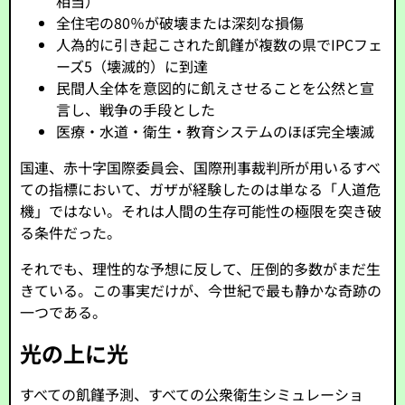
相当）
全住宅の80％が破壊または深刻な損傷
人為的に引き起こされた飢饉が複数の県でIPCフェ
ーズ5（壊滅的）に到達
民間人全体を意図的に飢えさせることを公然と宣
言し、戦争の手段とした
医療・水道・衛生・教育システムのほぼ完全壊滅
国連、赤十字国際委員会、国際刑事裁判所が用いるすべ
ての指標において、ガザが経験したのは単なる「人道危
機」ではない。それは人間の生存可能性の極限を突き破
る条件だった。
それでも、理性的な予想に反して、圧倒的多数がまだ生
きている。この事実だけが、今世紀で最も静かな奇跡の
一つである。
光の上に光
すべての飢饉予測、すべての公衆衛生シミュレーショ