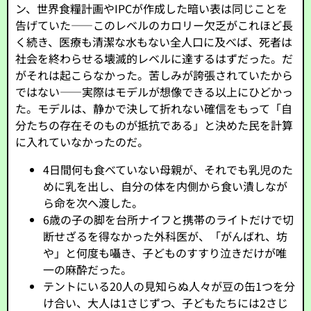
ン、世界食糧計画やIPCが作成した暗い表は同じことを
告げていた――このレベルのカロリー欠乏がこれほど長
く続き、医療も清潔な水もない全人口に及べば、死者は
社会を終わらせる壊滅的レベルに達するはずだった。だ
がそれは起こらなかった。苦しみが誇張されていたから
ではない――実際はモデルが想像できる以上にひどかっ
た。モデルは、静かで決して折れない確信をもって「自
分たちの存在そのものが抵抗である」と決めた民を計算
に入れていなかったのだ。
4日間何も食べていない母親が、それでも乳児のた
めに乳を出し、自分の体を内側から食い潰しなが
ら命を次へ渡した。
6歳の子の脚を台所ナイフと携帯のライトだけで切
断せざるを得なかった外科医が、「がんばれ、坊
や」と何度も囁き、子どものすすり泣きだけが唯
一の麻酔だった。
テントにいる20人の見知らぬ人々が豆の缶1つを分
け合い、大人は1さじずつ、子どもたちには2さじ