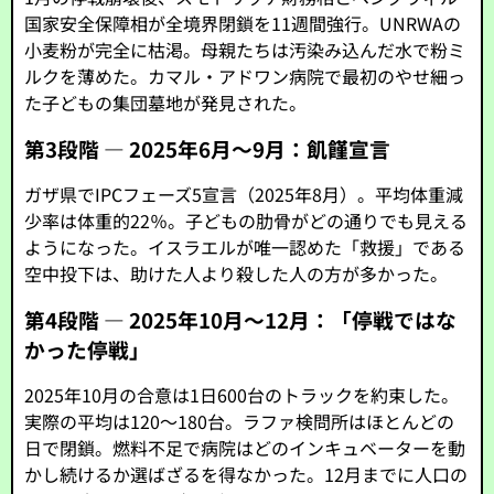
国家安全保障相が全境界閉鎖を11週間強行。UNRWAの
小麦粉が完全に枯渇。母親たちは汚染み込んだ水で粉ミ
ルクを薄めた。カマル・アドワン病院で最初のやせ細っ
た子どもの集団墓地が発見された。
第3段階 ― 2025年6月〜9月：飢饉宣言
ガザ県でIPCフェーズ5宣言（2025年8月）。平均体重減
少率は体重的22％。子どもの肋骨がどの通りでも見える
ようになった。イスラエルが唯一認めた「救援」である
空中投下は、助けた人より殺した人の方が多かった。
第4段階 ― 2025年10月〜12月：「停戦ではな
かった停戦」
2025年10月の合意は1日600台のトラックを約束した。
実際の平均は120〜180台。ラファ検問所はほとんどの
日で閉鎖。燃料不足で病院はどのインキュベーターを動
かし続けるか選ばざるを得なかった。12月までに人口の