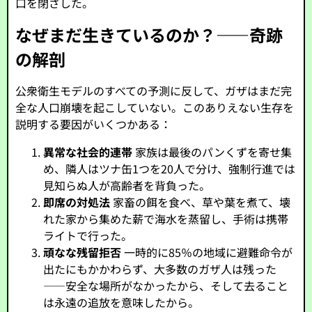
口を閉ざした。
なぜまだ生きているのか？――奇跡
の解剖
公衆衛生モデルのすべての予測に反して、ガザはまだ完
全な人口崩壊を起こしていない。このありえない生存を
説明する要因がいくつかある：
異常な社会的連帯
家族は最後のパンくずを寄せ集
め、隣人はツナ缶1つを20人で分け、強制行進では
見知らぬ人が高齢者を背負った。
即席の対処法
家畜の餌を食べ、草や葉を煮て、壊
れた家から集めた薪で海水を蒸留し、手術は携帯
ライトで行った。
頑なな残留拒否
一時的に85％の地域に避難命令が
出たにもかかわらず、大多数のガザ人は残った
――安全な場所がなかったから、そして去ること
は永遠の追放を意味したから。