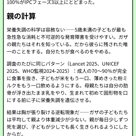
100％がIPCフェーズ3以上にとどまった。
親の計算
栄養失調の科学は容赦ない――5歳未満の子どもが最も
急性急な消耗と不可逆的な発育障害を受けやすい。ガザ
の親たちはそれを知っている。だから彼らに残された唯
一のことをする。自分たちが食べるのをやめる。
調査のたびに同じパターン（Lancet 2025、UNICEF
2025、WHO監視2024-2025）：成人の70〜90％が完全
に食事を抜き、子どもが米をもう一口、薄めきった粉ミ
ルクをもう一口飲めるようにする。母親たちは自分の肋
骨が浮き出たまま乳をやり、生まれて初めて固形物を口
にする前に子に栄養失調を遺伝させる。
結果は胸が張り裂ける逆転現象だ――ガザの子どもたち
は平均して親より体重減少が少ない。親が毎日少しずつ
死を選び、子どもが少しでも長く生きられるようにした
からだ。