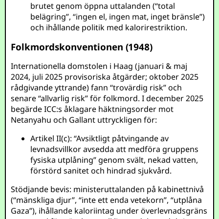
brutet genom öppna uttalanden (“total
belägring”, “ingen el, ingen mat, inget bränsle”)
och ihållande politik med kalorirestriktion.
Folkmordskonventionen (1948)
Internationella domstolen i Haag (januari & maj
2024, juli 2025 provisoriska åtgärder; oktober 2025
rådgivande yttrande) fann “trovärdig risk” och
senare “allvarlig risk” för folkmord. I december 2025
begärde ICC:s åklagare häktningsorder mot
Netanyahu och Gallant uttryckligen för:
Artikel II(c): “Avsiktligt påtvingande av
levnadsvillkor avsedda att medföra gruppens
fysiska utplåning” genom svält, nekad vatten,
förstörd sanitet och hindrad sjukvård.
Stödjande bevis: ministeruttalanden på kabinettnivå
(“mänskliga djur”, “inte ett enda vetekorn”, “utplåna
Gaza”), ihållande kaloriintag under överlevnadsgräns