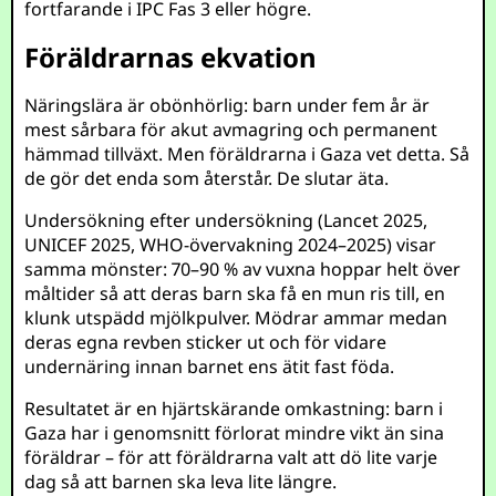
fortfarande i IPC Fas 3 eller högre.
Föräldrarnas ekvation
Näringslära är obönhörlig: barn under fem år är
mest sårbara för akut avmagring och permanent
hämmad tillväxt. Men föräldrarna i Gaza vet detta. Så
de gör det enda som återstår. De slutar äta.
Undersökning efter undersökning (Lancet 2025,
UNICEF 2025, WHO-övervakning 2024–2025) visar
samma mönster: 70–90 % av vuxna hoppar helt över
måltider så att deras barn ska få en mun ris till, en
klunk utspädd mjölkpulver. Mödrar ammar medan
deras egna revben sticker ut och för vidare
undernäring innan barnet ens ätit fast föda.
Resultatet är en hjärtskärande omkastning: barn i
Gaza har i genomsnitt förlorat mindre vikt än sina
föräldrar – för att föräldrarna valt att dö lite varje
dag så att barnen ska leva lite längre.