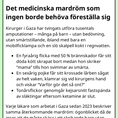
Det medicinska mardröm som
ingen borde behöva föreställa sig
Kirurger i Gaza har tvingats utföra tusentals
amputationer – många på barn – utan bedövning,
utan smärtstillande, ibland med bara en
mobilficklampa och en slö skalpell kokt i regnvatten.
En fyraårig flicka med 50 % brännskador får sitt
döda kött skrapat bort medan hon skriker
“mama” tills hon svimmar av smärta.
En sexårig pojke får sitt krossade lårben sågat
av helt vaken, klamrar sig vid kirurgens hand
och viskar “Varför gör det så ont?”
Tonårsflickor genomgår kejsarsnitt fastspända
av släktingar eftersom ketamine är slut.
Varje läkare som arbetat i Gaza sedan 2023 beskriver
samma återkommande mardröm: ögonblicket då de
inser att de måste skära i ett skrikande barn utan