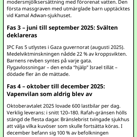
modersmjölksersättning med förorenat vatten. Den
första massgraven med utmärglade barn upptäcktes
vid Kamal Adwan-sjukhuset.
Fas 3 – juni till september 2025: Svälten
deklareras
IPC Fas 5 utlystes i Gaza guvernorat (augusti 2025).
Medelviktminskningen nådde 22 % av kroppsvikten.
Barnens revben syntes på varje gata.
Flygavlossningar – den enda “hjälp” Israel tillät –
dödade fler än de mättade.
Fas 4 – oktober till december 2025:
Vapenvilan som aldrig blev av
Oktoberavtalet 2025 lovade 600 lastbilar per dag.
Verklig leverans: i snitt 120–180. Rafah-gränsen hölls
stängd de flesta dagar. Bränslebrist tvingade sjukhus
att välja vilka kuvöser som skulle fortsätta köras. I
december befann sig 100 % av befolkningen