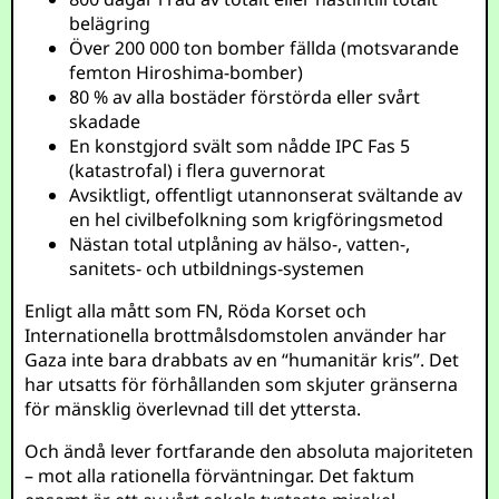
belägring
Över 200 000 ton bomber fällda (motsvarande
femton Hiroshima-bomber)
80 % av alla bostäder förstörda eller svårt
skadade
En konstgjord svält som nådde IPC Fas 5
(katastrofal) i flera guvernorat
Avsiktligt, offentligt utannonserat svältande av
en hel civilbefolkning som krigföringsmetod
Nästan total utplåning av hälso-, vatten-,
sanitets- och utbildnings-systemen
Enligt alla mått som FN, Röda Korset och
Internationella brottmålsdomstolen använder har
Gaza inte bara drabbats av en “humanitär kris”. Det
har utsatts för förhållanden som skjuter gränserna
för mänsklig överlevnad till det yttersta.
Och ändå lever fortfarande den absoluta majoriteten
– mot alla rationella förväntningar. Det faktum