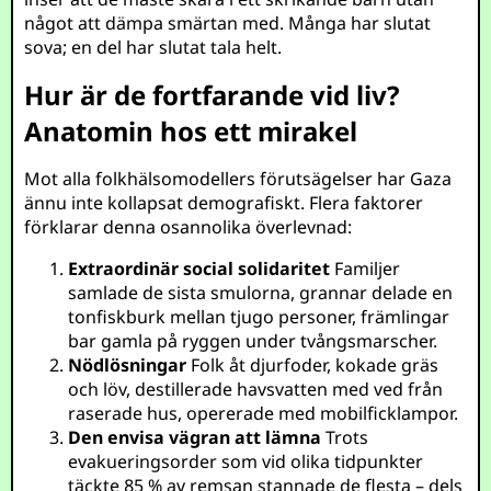
något att dämpa smärtan med. Många har slutat
sova; en del har slutat tala helt.
Hur är de fortfarande vid liv?
Anatomin hos ett mirakel
Mot alla folkhälsomodellers förutsägelser har Gaza
ännu inte kollapsat demografiskt. Flera faktorer
förklarar denna osannolika överlevnad:
Extraordinär social solidaritet
Familjer
samlade de sista smulorna, grannar delade en
tonfiskburk mellan tjugo personer, främlingar
bar gamla på ryggen under tvångsmarscher.
Nödlösningar
Folk åt djurfoder, kokade gräs
och löv, destillerade havsvatten med ved från
raserade hus, opererade med mobilficklampor.
Den envisa vägran att lämna
Trots
evakueringsorder som vid olika tidpunkter
täckte 85 % av remsan stannade de flesta – dels