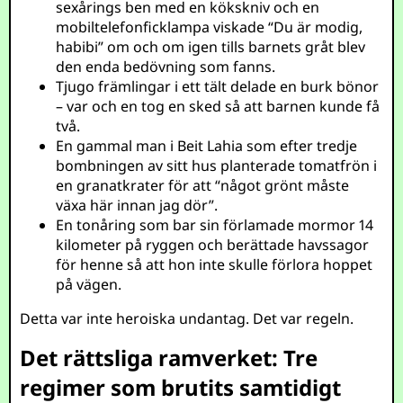
sexårings ben med en kökskniv och en
mobiltelefonficklampa viskade “Du är modig,
habibi” om och om igen tills barnets gråt blev
den enda bedövning som fanns.
Tjugo främlingar i ett tält delade en burk bönor
– var och en tog en sked så att barnen kunde få
två.
En gammal man i Beit Lahia som efter tredje
bombningen av sitt hus planterade tomatfrön i
en granatkrater för att “något grönt måste
växa här innan jag dör”.
En tonåring som bar sin förlamade mormor 14
kilometer på ryggen och berättade havssagor
för henne så att hon inte skulle förlora hoppet
på vägen.
Detta var inte heroiska undantag. Det var regeln.
Det rättsliga ramverket: Tre
regimer som brutits samtidigt