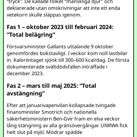
“tryck”. De kallade folket “mänskliga djur” och
deklarerade utan omskrivningar att inte ett enda
vetekorn skulle släppas igenom.
Fas 1 – oktober 2023 till februari 2024:
“Total belägring”
Försvarsminister Gallants uttalande 9 oktober
genomfördes bokstavligt. I veckor kom noll lastbilar
in. Kaloriintaget sjönk till 300–600 kcal/dag. De första
dokumenterade svältdödsfallen inträffade i
december 2023.
Fas 2 – mars till maj 2025: “Total
avstängning”
Efter att januarivapenvilan kollapsade tvingade
finansminister Smotrich och nationella
säkerhetsministern Ben-Gvir fram en elva veckor
lång stängning av alla gränsövergångar. UNRWA fick
helt slut på mjöl. Mödrar spädde