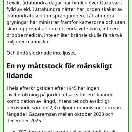
I exakt åttahundra dagar har himlen över Gaza varit
fylld av eld. I åttahundra nätter har jorden skakat av
tvåhundratusen ton sprängämnen. I åttahundra
gryningar har ministrar framför kamerorna och utan
skam upprepat att inte ett enda vete-korn, inte en
droppe medicin, inte en liter bränsle skulle få nå två
miljoner människor.
Och ändå slocknade inte ljuset.
En ny måttstock för mänskligt
lidande
I hela efterkrigstiden efter 1945 har ingen
civilbefolkning på jorden utsatts för en liknande
kombination av längd, intensitet och avsiktligt
berövande som de 2,3 miljoner människor som varit
fångade i Gazaremsan mellan oktober 2023 och
december 2025.
800 dagar i rad av totalt eller nästintill totalt