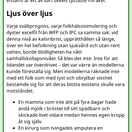
ensamt är ett av vårt sekels tystaste mirakel.
Ljus över ljus
Varje svältprognos, varje folkhälsosimulering och
dyster excelfil från WFP och IPC sa samma sak: vid
denna nivå av kaloribrist, upprätthållen så länge,
över en hel befolkning utan sjukvård och utan rent
vatten, borde dödligheten ha nått
samhällskollapsnivåer. Så blev det inte. Inte för att
lidandet var överdrivet – det var värre än modellerna
kunde föreställa sig. Men modellerna räknade inte
med ett folk som med tyst och obrytbar visshet
bestämde sig för att deras blotta existens skulle vara
motståndet.
En mamma som inte ätit på fyra dagar hade
ändå mjölk i bröstet till sitt spädbarn och
skickade livet vidare medan hennes egen kropp
åt sig själv.
En kirurg som tvingades amputera en