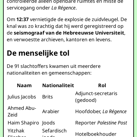
controleerde alleen openbare ruimtes en miste de
servicegang onder
La Régence
.
Om
12:37
vernietigde de explosie de zuidvleugel. De
knal was zo krachtig dat hij werd geregistreerd op
de
seismograaf van de Hebreeuwse Universiteit
,
en verwoestte archieven, kantoren en levens.
De menselijke tol
De 91 slachtoffers kwamen uit meerdere
nationaliteiten en gemeenschappen:
Naam
Nationaliteit
Rol
Adjunct-secretaris
Julius Jacobs
Brits
(gedood)
Ahmed Abu-
Arabier
Hoofdober,
La Régence
Zeid
Haim Shapiro
Joods
Reporter
Palestine Post
Yitzhak
Sefardisch
Hotelboekhouder