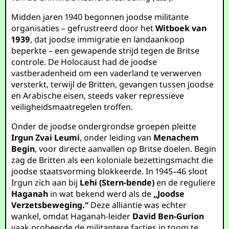
Midden jaren 1940 begonnen joodse militante
organisaties – gefrustreerd door het
Witboek van
1939
, dat joodse immigratie en landaankoop
beperkte – een gewapende strijd tegen de Britse
controle. De Holocaust had de joodse
vastberadenheid om een vaderland te verwerven
versterkt, terwijl de Britten, gevangen tussen joodse
en Arabische eisen, steeds vaker repressieve
veiligheidsmaatregelen troffen.
Onder de joodse ondergrondse groepen pleitte
Irgun Zvai Leumi
, onder leiding van
Menachem
Begin
, voor directe aanvallen op Britse doelen. Begin
zag de Britten als een koloniale bezettingsmacht die
joodse staatsvorming blokkeerde. In 1945–46 sloot
Irgun zich aan bij
Lehi (Stern-bende)
en de reguliere
Haganah
in wat bekend werd als de
„Joodse
Verzetsbeweging.“
Deze alliantie was echter
wankel, omdat Haganah-leider
David Ben-Gurion
vaak probeerde de militantere facties in toom te