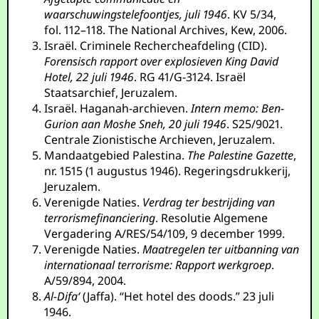
waarschuwingstelefoontjes, juli 1946
. KV 5/34,
fol. 112–118. The National Archives, Kew, 2006.
Israël. Criminele Rechercheafdeling (CID).
Forensisch rapport over explosieven King David
Hotel, 22 juli 1946
. RG 41/G-3124. Israël
Staatsarchief, Jeruzalem.
Israël. Haganah-archieven.
Intern memo: Ben-
Gurion aan Moshe Sneh, 20 juli 1946
. S25/9021.
Centrale Zionistische Archieven, Jeruzalem.
Mandaatgebied Palestina.
The Palestine Gazette
,
nr. 1515 (1 augustus 1946). Regeringsdrukkerij,
Jeruzalem.
Verenigde Naties.
Verdrag ter bestrijding van
terrorismefinanciering
. Resolutie Algemene
Vergadering A/RES/54/109, 9 december 1999.
Verenigde Naties.
Maatregelen ter uitbanning van
internationaal terrorisme: Rapport werkgroep
.
A/59/894, 2004.
Al-Difa‘
(Jaffa). “Het hotel des doods.” 23 juli
1946.