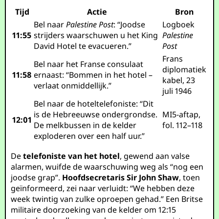
Tijd
Actie
Bron
Bel naar
Palestine Post
: “Joodse
Logboek
11:55
strijders waarschuwen u het King
Palestine
David Hotel te evacueren.”
Post
Frans
Bel naar het Franse consulaat
diplomatiek
11:58
ernaast: “Bommen in het hotel –
kabel, 23
verlaat onmiddellijk.”
juli 1946
Bel naar de hoteltelefoniste: “Dit
is de Hebreeuwse ondergrondse.
MI5-aftap,
12:01
De melkbussen in de kelder
fol. 112–118
exploderen over een half uur.”
De
telefoniste van het hotel
, gewend aan valse
alarmen, wuifde de waarschuwing weg als “nog een
joodse grap”.
Hoofdsecretaris Sir John Shaw
, toen
geïnformeerd, zei naar verluidt: “We hebben deze
week twintig van zulke oproepen gehad.” Een Britse
militaire doorzoeking van de kelder om 12:15