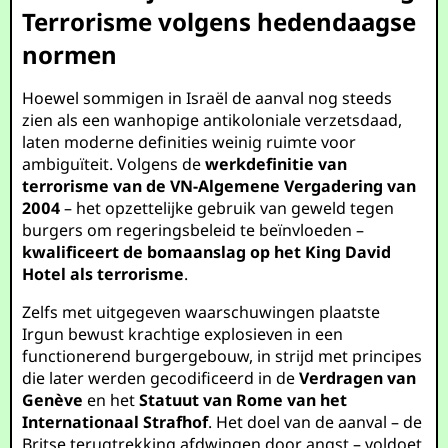
Terrorisme volgens hedendaagse
normen
Hoewel sommigen in Israël de aanval nog steeds
zien als een wanhopige antikoloniale verzetsdaad,
laten moderne definities weinig ruimte voor
ambiguïteit. Volgens de
werkdefinitie van
terrorisme van de VN-Algemene Vergadering van
2004
– het opzettelijke gebruik van geweld tegen
burgers om regeringsbeleid te beïnvloeden –
kwalificeert de bomaanslag op het King David
Hotel als terrorisme
.
Zelfs met uitgegeven waarschuwingen plaatste
Irgun bewust krachtige explosieven in een
functionerend burgergebouw, in strijd met principes
die later werden gecodificeerd in de
Verdragen van
Genève
en het
Statuut van Rome van het
Internationaal Strafhof
. Het doel van de aanval – de
Britse terugtrekking afdwingen door angst – voldoet