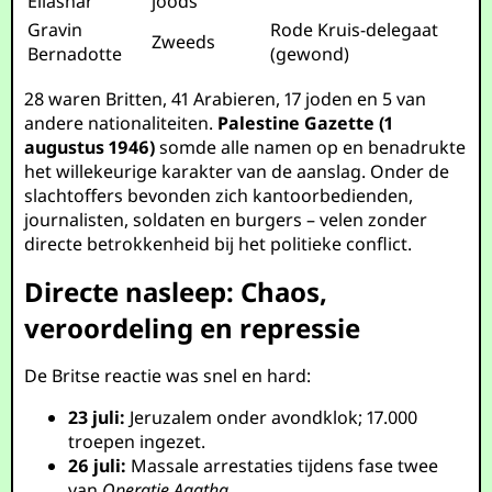
Eliashar
joods
Gravin
Rode Kruis-delegaat
Zweeds
Bernadotte
(gewond)
28 waren Britten, 41 Arabieren, 17 joden en 5 van
andere nationaliteiten.
Palestine Gazette (1
augustus 1946)
somde alle namen op en benadrukte
het willekeurige karakter van de aanslag. Onder de
slachtoffers bevonden zich kantoorbedienden,
journalisten, soldaten en burgers – velen zonder
directe betrokkenheid bij het politieke conflict.
Directe nasleep: Chaos,
veroordeling en repressie
De Britse reactie was snel en hard:
23 juli:
Jeruzalem onder avondklok; 17.000
troepen ingezet.
26 juli:
Massale arrestaties tijdens fase twee
van
Operatie Agatha
.