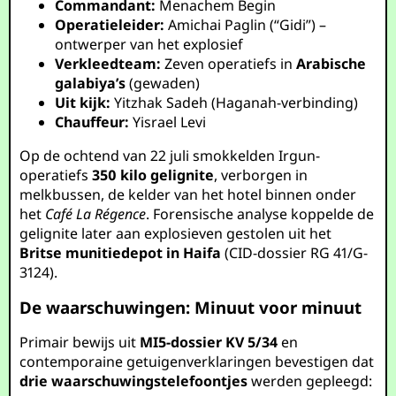
Commandant:
Menachem Begin
Operatieleider:
Amichai Paglin (“Gidi”) –
ontwerper van het explosief
Verkleedteam:
Zeven operatiefs in
Arabische
galabiya’s
(gewaden)
Uit kijk:
Yitzhak Sadeh (Haganah-verbinding)
Chauffeur:
Yisrael Levi
Op de ochtend van 22 juli smokkelden Irgun-
operatiefs
350 kilo gelignite
, verborgen in
melkbussen, de kelder van het hotel binnen onder
het
Café La Régence
. Forensische analyse koppelde de
gelignite later aan explosieven gestolen uit het
Britse munitiedepot in Haifa
(CID-dossier RG 41/G-
3124).
De waarschuwingen: Minuut voor minuut
Primair bewijs uit
MI5-dossier KV 5/34
en
contemporaine getuigenverklaringen bevestigen dat
drie waarschuwingstelefoontjes
werden gepleegd: