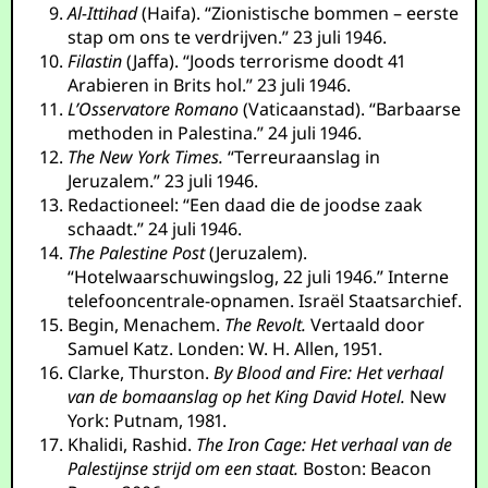
Al-Ittihad
(Haifa). “Zionistische bommen – eerste
stap om ons te verdrijven.” 23 juli 1946.
Filastin
(Jaffa). “Joods terrorisme doodt 41
Arabieren in Brits hol.” 23 juli 1946.
L’Osservatore Romano
(Vaticaanstad). “Barbaarse
methoden in Palestina.” 24 juli 1946.
The New York Times.
“Terreuraanslag in
Jeruzalem.” 23 juli 1946.
Redactioneel: “Een daad die de joodse zaak
schaadt.” 24 juli 1946.
The Palestine Post
(Jeruzalem).
“Hotelwaarschuwingslog, 22 juli 1946.” Interne
telefooncentrale-opnamen. Israël Staatsarchief.
Begin, Menachem.
The Revolt.
Vertaald door
Samuel Katz. Londen: W. H. Allen, 1951.
Clarke, Thurston.
By Blood and Fire: Het verhaal
van de bomaanslag op het King David Hotel.
New
York: Putnam, 1981.
Khalidi, Rashid.
The Iron Cage: Het verhaal van de
Palestijnse strijd om een staat.
Boston: Beacon