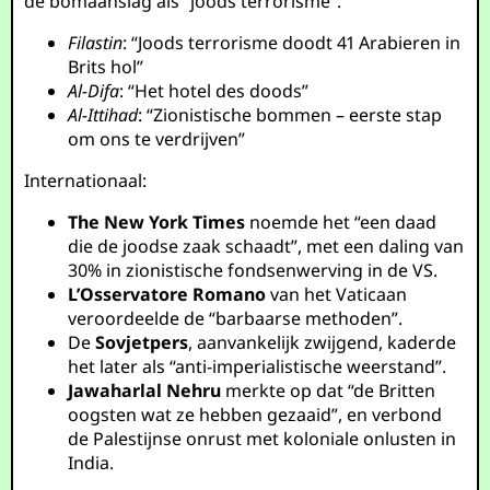
de bomaanslag als “joods terrorisme”.
Filastin
: “Joods terrorisme doodt 41 Arabieren in
Brits hol”
Al-Difa
: “Het hotel des doods”
Al-Ittihad
: “Zionistische bommen – eerste stap
om ons te verdrijven”
Internationaal:
The New York Times
noemde het “een daad
die de joodse zaak schaadt”, met een daling van
30% in zionistische fondsenwerving in de VS.
L’Osservatore Romano
van het Vaticaan
veroordeelde de “barbaarse methoden”.
De
Sovjetpers
, aanvankelijk zwijgend, kaderde
het later als “anti-imperialistische weerstand”.
Jawaharlal Nehru
merkte op dat “de Britten
oogsten wat ze hebben gezaaid”, en verbond
de Palestijnse onrust met koloniale onlusten in
India.